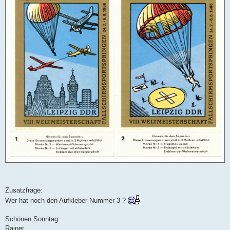
e
i
t
r
a
g
Zusatzfrage:
Wer hat noch den Aufkleber Nummer 3 ?
Schönen Sonntag
Rainer