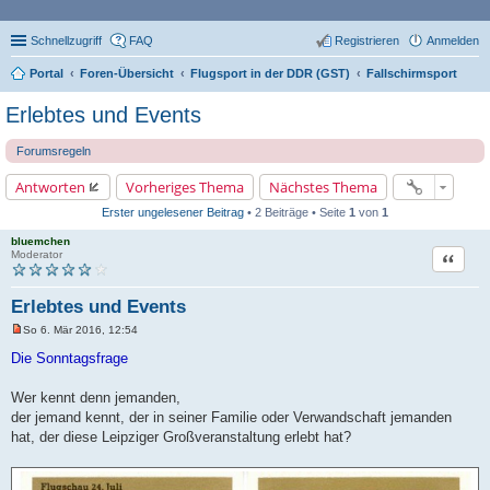
Schnellzugriff
FAQ
Registrieren
Anmelden
Portal
Foren-Übersicht
Flugsport in der DDR (GST)
Fallschirmsport
Erlebtes und Events
Forumsregeln
Antworten
Vorheriges Thema
Nächstes Thema
Erster ungelesener Beitrag
• 2 Beiträge • Seite
1
von
1
bluemchen
Zitat
Moderator
Erlebtes und Events
So 6. Mär 2016, 12:54
U
n
Die Sonntagsfrage
g
e
l
Wer kennt denn jemanden,
e
der jemand kennt, der in seiner Familie oder Verwandschaft jemanden
s
e
hat, der diese Leipziger Großveranstaltung erlebt hat?
n
e
r
B