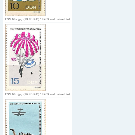
FSS.66a.jpg (19.83 KiB) 14769 mal betrachtet
FSS.66b.jpg (16.45 KiB) 14769 mal betrachtet