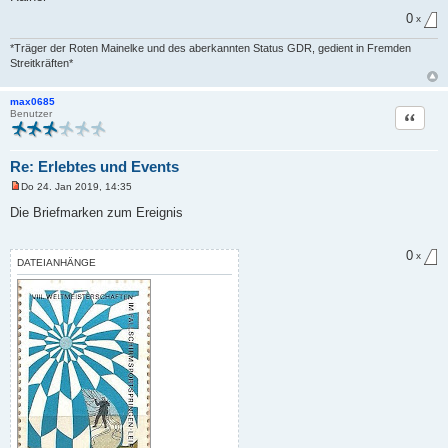
0
x
*Träger der Roten Mainelke und des aberkannten Status GDR, gedient in Fremden
Streitkräften*
max0685
Zitat
Benutzer
Re: Erlebtes und Events
Do 24. Jan 2019, 14:35
U
n
Die Briefmarken zum Ereignis
g
e
l
0
e
x
DATEIANHÄNGE
s
e
n
e
r
B
e
i
t
r
a
g