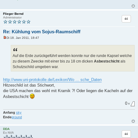
Flieger Bernd
Zitat
Administrator
Re: Kühlung vom Sojus-Raumschiff
Di 18. Jan 2011, 18:47
U
n
g
e
l
Auf die Erde zurückgeführt werden konnte nur die runde Kapsel welche
e
zu diesem Zwecke mit einer bis zu 18 cm dicken
Asbestschicht
als
s
e
Schutzschild umgeben war.
n
e
r
http://www.uni-protokolle.de/Lexikon/Wo ... sche_Daten
B
Hitzeschild ist das Stichwort,
e
i
die USA machen das wohl mit Kramik ?! Oder liegen die Kacheln auf der
t
r
Asbestschicht
a
0
g
x
Anfang
sky
Ende
ground
DDA
Zitat
Ex NVA