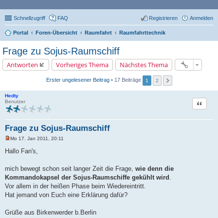
Schnellzugriff
FAQ
Registrieren
Anmelden
Portal
Foren-Übersicht
Raumfahrt
Raumfahrttechnik
Frage zu Sojus-Raumschiff
Antworten
Vorheriges Thema
Nächstes Thema
Erster ungelesener Beitrag
• 17 Beiträge
1
2
Hedty
Zitat
Benutzer
Frage zu Sojus-Raumschiff
Mo 17. Jan 2011, 20:11
U
n
Hallo Fan's,
g
e
l
mich bewegt schon seit langer Zeit die Frage,
wie denn die
e
Kommandokapsel der Sojus-Raumschiffe gekühlt wird
.
s
e
Vor allem in der heißen Phase beim Wiedereintritt.
n
Hat jemand von Euch eine Erklärung dafür?
e
r
B
Grüße aus Birkenwerder b.Berlin
e