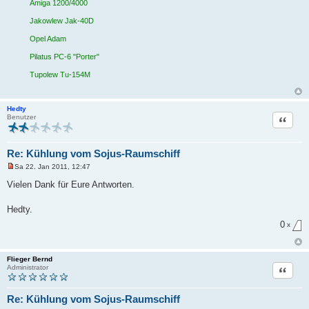
Amiga 1200/4000
Jakowlew Jak-40D
Opel Adam
Pilatus PC-6 "Porter"
Tupolew Tu-154M
Hedty
Zitat
Benutzer
Re: Kühlung vom Sojus-Raumschiff
Sa 22. Jan 2011, 12:47
U
n
Vielen Dank für Eure Antworten.
g
e
l
Hedty.
e
s
0
x
e
n
e
r
Flieger Bernd
B
Zitat
Administrator
e
i
t
Re: Kühlung vom Sojus-Raumschiff
r
a