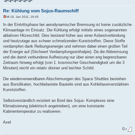
Re: Kühlung vom Sojus-Raumschiff
Mi 19. Jan 2011, 16:45
U
n
In der Eintrittsphase bei aerodynamischer Bremsung ist keine zusätzliche
g
Klimaanlage im Einsatz. Die Kühlung erfolgt mittels eines sogenannten
e
l
ablativen Hitzeschild. Dies bestand früher aus einer Asbestverbindung
e
und heutzutage aus schwer schmelzenden Kunststoffen. Diese Stoffe
s
e
verdampfen dank Reibungsenergie und nehmen dabei einen großen Teil
n
der Energie auf (Stichwort Verdampfungsenthalpie). Da die Abbremsung
e
r
und die damit verbundene Aufheizung nur über einen eng begrenzbaren
B
Zeitraum hinweg erfolgt (von 1. kosmischer Geschwindigkeit um die 3
e
i
Minuten) reicht ein relativ dünner und leichter Schild.
t
r
a
Die wiederverwendbaren Abschirmungen des Space Shuttles bestehen
g
aus Borsilikaten, hochbelastete Bauteile sind aus Kohlefaserverstärkten
Kunststoffen.
Selbstverständlich existiert an Bord des Sojus- Komplexes eine
Klimatisierung (elektrisch angetrieben), um eine konstante
Kabinentemperatur zu realisieren.
Axel
0
x