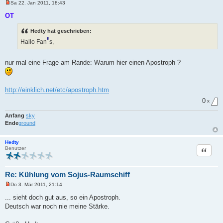
Sa 22. Jan 2011, 18:43
g
U
n
OT
g
e
Hedty hat geschrieben:
l
e
'
Hallo Fan
s,
s
e
n
e
nur mal eine Frage am Rande: Warum hier einen Apostroph ?
r
B
e
i
http://einklich.net/etc/apostroph.htm
t
r
0
x
a
g
Anfang
sky
Ende
ground
Hedty
Zitat
Benutzer
Re: Kühlung vom Sojus-Raumschiff
Do 3. Mär 2011, 21:14
U
n
... sieht doch gut aus, so ein Apostroph.
g
Deutsch war noch nie meine Stärke.
e
l
e