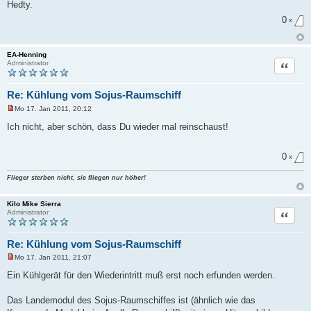
i
Hedty.
t
r
0
x
a
g
EA-Henning
Zitat
Administrator
Re: Kühlung vom Sojus-Raumschiff
Mo 17. Jan 2011, 20:12
U
n
Ich nicht, aber schön, dass Du wieder mal reinschaust!
g
e
l
0
e
x
s
e
Flieger sterben nicht, sie fliegen nur höher!
n
e
r
Kilo Mike Sierra
B
Zitat
Administrator
e
i
t
r
Re: Kühlung vom Sojus-Raumschiff
a
g
Mo 17. Jan 2011, 21:07
U
n
Ein Kühlgerät für den Wiederintritt muß erst noch erfunden werden.
g
e
l
Das Landemodul des Sojus-Raumschiffes ist (ähnlich wie das
e