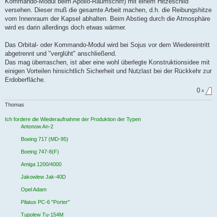
Kommando-Modul beim Apollo-Raumschiff) mit einem Hitzeschild
s
e
versehen. Dieser muß die gesamte Arbeit machen, d.h. die Reibungshitze
n
vom Innenraum der Kapsel abhalten. Beim Abstieg durch die Atmosphäre
e
r
wird es darin allerdings doch etwas wärmer.
B
e
i
Das Orbital- oder Kommando-Modul wird bei Sojus vor dem Wiedereintritt
t
abgetrennt und "verglüht" anschließend.
r
a
Das mag überraschen, ist aber eine wohl überlegte Konstruktionsidee mit
g
einigen Vorteilen hinsichtlich Sicherheit und Nutzlast bei der Rückkehr zur
Erdoberfläche.
0
x
Thomas
Ich fordere die Wiederaufnahme der Produktion der Typen
Antonow An-2
Boeing 717 (MD-95)
Boeing 747-8(F)
Amiga 1200/4000
Jakowlew Jak-40D
Opel Adam
Pilatus PC-6 "Porter"
Tupolew Tu-154M