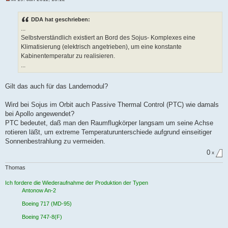
U
n
g
DDA hat geschrieben:
e
...
l
e
Selbstverständlich existiert an Bord des Sojus- Komplexes eine
s
Klimatisierung (elektrisch angetrieben), um eine konstante
e
n
Kabinentemperatur zu realisieren.
e
...
r
B
e
i
Gilt das auch für das Landemodul?
t
r
a
Wird bei Sojus im Orbit auch Passive Thermal Control (PTC) wie damals
g
bei Apollo angewendet?
PTC bedeutet, daß man den Raumflugkörper langsam um seine Achse
rotieren läßt, um extreme Temperaturunterschiede aufgrund einseitiger
Sonnenbestrahlung zu vermeiden.
0
x
Thomas
Ich fordere die Wiederaufnahme der Produktion der Typen
Antonow An-2
Boeing 717 (MD-95)
Boeing 747-8(F)