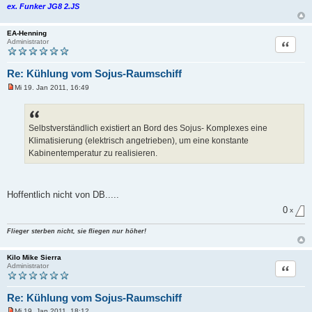
ex. Funker JG8 2.JS
EA-Henning
Zitat
Administrator
Re: Kühlung vom Sojus-Raumschiff
Mi 19. Jan 2011, 16:49
U
n
g
e
l
Selbstverständlich existiert an Bord des Sojus- Komplexes eine
e
Klimatisierung (elektrisch angetrieben), um eine konstante
s
e
Kabinentemperatur zu realisieren.
n
e
r
B
Hoffentlich nicht von DB.....
e
i
0
x
t
r
a
Flieger sterben nicht, sie fliegen nur höher!
g
Kilo Mike Sierra
Zitat
Administrator
Re: Kühlung vom Sojus-Raumschiff
Mi 19. Jan 2011, 18:12