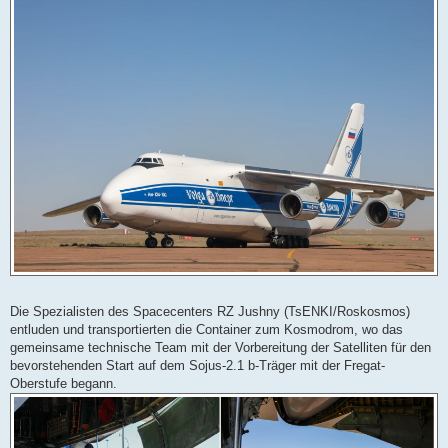
e
s
e
n
e
r
B
e
i
t
r
a
g
Die Spezialisten des Spacecenters RZ Jushny (TsENKI/Roskosmos)
entluden und transportierten die Container zum Kosmodrom, wo das
gemeinsame technische Team mit der Vorbereitung der Satelliten für den
bevorstehenden Start auf dem Sojus-2.1 b-Träger mit der Fregat-
Oberstufe begann.