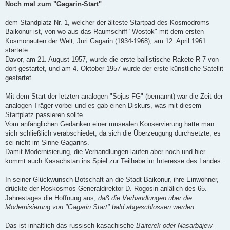
n
Noch mal zum "Gagarin-Start"
.
g
e
l
dem Standplatz Nr. 1, welcher der älteste Startpad des Kosmodroms
e
Baikonur ist, von wo aus das Raumschiff "Wostok" mit dem ersten
s
e
Kosmonauten der Welt, Juri Gagarin (1934-1968), am 12. April 1961
n
startete.
e
r
Davor, am 21. August 1957, wurde die erste ballistische Rakete R-7 von
B
dort gestartet, und am 4. Oktober 1957 wurde der erste künstliche Satellit
e
i
gestartet.
t
r
a
Mit dem Start der letzten analogen "Sojus-FG" (bemannt) war die Zeit der
g
analogen Träger vorbei und es gab einen Diskurs, was mit diesem
Startplatz passieren sollte.
Vom anfänglichen Gedanken einer musealen Konservierung hatte man
sich schließlich verabschiedet, da sich die Überzeugung durchsetzte, es
sei nicht im Sinne Gagarins.
Damit Modernisierung, die Verhandlungen laufen aber noch und hier
kommt auch Kasachstan ins Spiel zur Teilhabe im Interesse des Landes.
In seiner Glückwunsch-Botschaft an die Stadt Baikonur, ihre Einwohner,
drückte der Roskosmos-Generaldirektor D. Rogosin anlälich des 65.
Jahrestages die Hoffnung aus,
daß die Verhandlungen über die
Modernisierung von "Gagarin Start" bald abgeschlossen werden.
Das ist inhaltlich das russisch-kasachische
Baiterek oder Nasarbajew
-