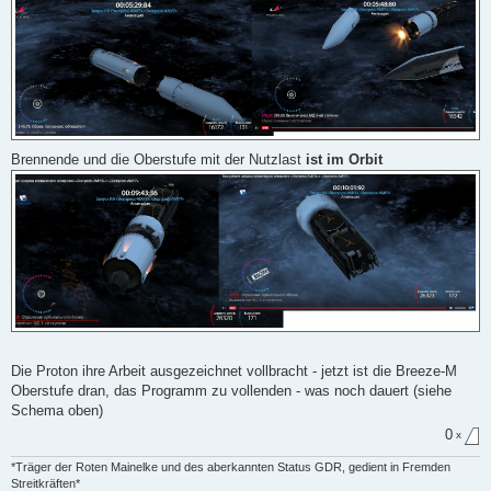
Brennende und die Oberstufe mit der Nutzlast
ist im Orbit
Die Proton ihre Arbeit ausgezeichnet vollbracht - jetzt ist die Breeze-M
Oberstufe dran, das Programm zu vollenden - was noch dauert (siehe
Schema oben)
0
x
*Träger der Roten Mainelke und des aberkannten Status GDR, gedient in Fremden
Streitkräften*