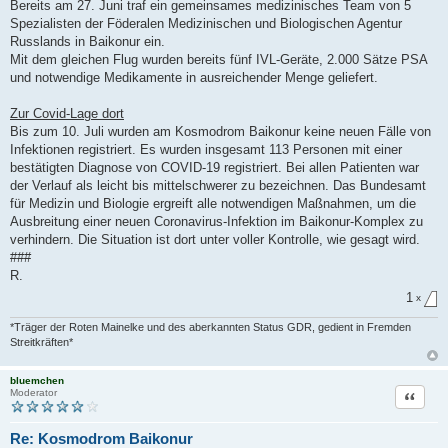
Bereits am 27. Juni traf ein gemeinsames medizinisches Team von 5
Spezialisten der Föderalen Medizinischen und Biologischen Agentur
Russlands in Baikonur ein.
Mit dem gleichen Flug wurden bereits fünf IVL-Geräte, 2.000 Sätze PSA
und notwendige Medikamente in ausreichender Menge geliefert.
Zur Covid-Lage dort
Bis zum 10. Juli wurden am Kosmodrom Baikonur keine neuen Fälle von
Infektionen registriert. Es wurden insgesamt 113 Personen mit einer
bestätigten Diagnose von COVID-19 registriert. Bei allen Patienten war
der Verlauf als leicht bis mittelschwerer zu bezeichnen. Das Bundesamt
für Medizin und Biologie ergreift alle notwendigen Maßnahmen, um die
Ausbreitung einer neuen Coronavirus-Infektion im Baikonur-Komplex zu
verhindern. Die Situation ist dort unter voller Kontrolle, wie gesagt wird.
###
R.
1
x
*Träger der Roten Mainelke und des aberkannten Status GDR, gedient in Fremden
Streitkräften*
bluemchen
Zitat
Moderator
Re: Kosmodrom Baikonur