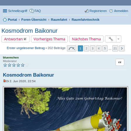
Schnellzugriff
FAQ
Registrieren
Anmelden
Portal
Foren-Übersicht
Raumfahrt
Raumfahrttechnik
Kosmodrom Baikonur
Antworten
Vorheriges Thema
Nächstes Thema
Erster ungelesener Beitrag
• 202 Beiträge
1
2
3
4
5
…
21
bluemchen
Zitat
Moderator
Kosmodrom Baikonur
Di 2. Jun 2020, 22:54
U
n
g
e
l
e
s
e
n
e
r
B
e
i