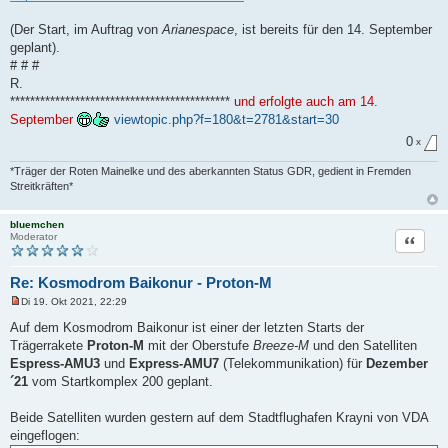
(Der Start, im Auftrag von
Arianespace
, ist bereits für den 14. September
geplant).
# # #
R.
********************************************
und erfolgte auch am 14.
September
viewtopic.php?f=180&t=2781&start=30
0
x
*Träger der Roten Mainelke und des aberkannten Status GDR, gedient in Fremden
Streitkräften*
bluemchen
Zitat
Moderator
Re: Kosmodrom Baikonur - Proton-M
Di 19. Okt 2021, 22:29
U
n
Auf dem Kosmodrom Baikonur ist einer der letzten Starts der
g
Trägerrakete
Proton-M
mit der Oberstufe
Breeze-M
und den Satelliten
e
l
Espress-AMU3
und
Express-AMU7
(Telekommunikation) für
Dezember
e
´21
vom Startkomplex 200 geplant.
s
e
n
Beide Satelliten wurden gestern auf dem Stadtflughafen Krayni von VDA
e
r
eingeflogen:
B