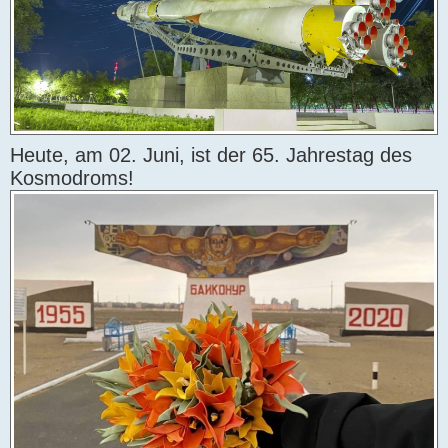
t
r
a
g
Heute, am 02. Juni, ist der 65. Jahrestag des
Kosmodroms!