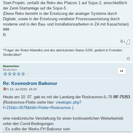
Start-Projekt, umfaßt die Reko des Platzes 1 auf Sojus-2, einschließlich
der Zenit-Startanlage auf die Sojus-5 .
(Diese Reko besteht in der Ersetzung der analoger Systeme durch
Digitale, sowie in der Ersetzung veralteter Prozessausrüstung durch
moderne und in den Bau- und Installationsarbeiten in ZA mit Kasachstan).
###
R.
0
x
*Träger der Roten Mainelke und des aberkannten Status GDR, gedient in Fremden
Streitkräften*
bluemchen
Zitat
Moderator
Re: Kosmodrom Baikonur
Fr 10. Jul 2020, 18:43
U
n
Heute am 10. 07. gab es mit der Landung der Roskosmos-IL-76
RF-75353
g
(Roskosmos-Flotte siehe hier:
viewtopic.php?
e
l
f=216&t=2678&hilit=Flotte+Roskosmos
)
e
s
e
eine medizinische Verstärkung für einen kontinuierlichen Weiterbetrieb
n
unter den Covid-Bedingungen.
e
r
- Es sollte der Werks-FH Baikonur sein
B