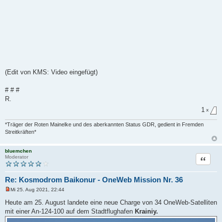
(Edit von KMS: Video eingefügt)
# # #
R.
1
x
*Träger der Roten Mainelke und des aberkannten Status GDR, gedient in Fremden
Streitkräften*
bluemchen
Zitat
Moderator
Re: Kosmodrom Baikonur - OneWeb Mission Nr. 36
Mi 25. Aug 2021, 22:44
U
n
Heute am 25. August landete eine neue Charge von 34 OneWeb-Satelliten
g
mit einer An-124-100 auf dem Stadtflughafen
Krainiy.
e
l