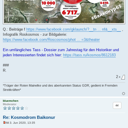
Q.: Beiträge f
https://www.facebook.com/gklaunch/?__tn ... nf&__xts__
,
Infografik Roskosmos - zur Bildgalerie:
https://www.facebook.com/Roscosmos/phot ... =3&theater
Ein umfängliches Tass - Dossier zum Jahrestag für den Historiker und
jeden Interessierten findet sich hier
:
https://tass.ru/kosmos/8612183
###
R.
2
x
*Träger der Roten Mainelke und des aberkannten Status GDR, gedient in Fremden
Streitkräften*
bluemchen
Zitat
Moderator
Re: Kosmodrom Baikonur
Mi 3. Jun 2020, 13:35
U