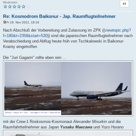
Zitat
Moderator
Re: Kosmodrom Baikonur - Jap. Raumflugteilnehmer
Fr 19. Nov 2021, 18:16
U
n
Nach Abschluß der Vorbereitung und Zulassung im ZPK ((
viewtopic.php?
g
f=180&t=2358&start=530
)) sind die japanischen Raumflugteilnehmer nach
e
l
Verabschiedung und Abflug heute früh von Tschkalowski in Baikonur-
e
Krainiy eingetroffen
s
e
n
Die "Juri Gagarin" rollte eben rein ...
e
r
B
e
i
t
r
a
g
mit der Crew-1 Roskosmos-Kosmonaut
Alexander Misurkin
und die
Raumfahrtteilnehmer aus Japan
Yusaku Maezawa
und
Yozo Hurano