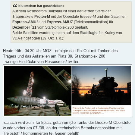
n
g
bluemchen hat geschrieben:
e
Auf dem Kosmodrom Baikonur ist einer der letzten Starts der
l
e
Trägerrakete
Proton-M
mit der Oberstufe
Breeze-M
und den Satelliten
s
Espress-AMU3
und
Express-AMU7
(Telekommunikation) für
e
n
Dezember ´21
vom Startkomplex 200 geplant.
e
Beide Satelliten wurden gestern auf dem Stadtflughafen Krainy von
r
B
VDA eingeflogen (19. Okt. s. o.):
e
i
t
Heute früh - 04:30 Uhr MOZ - erfolgte das RollOut mit Tanken des
r
a
Trägers und das Aufstellen am Platz 39, Startkomplex 200
g
- wenige Eindrücke von Roscosmos/Twitter
-danach wird zum Tankplatz gefahren (die Tanks der Breeze-M Oberstufe
wurde vorher am 07./08. an der technischen Betankungsposition mit
Treibstoff / komprimierten te. Gasen befüllt)