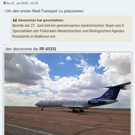
Sa 11. Jul 2020, 22:25
U
n
- Um den ersten Med-Transport zu präzisieren:
g
e
bluemchen hat geschrieben:
l
e
Bereits am 27. Juni traf ein gemeinsames medizinisches Team von 5
s
Spezialisten der Föderalen Medizinischen und Biologischen Agentur
e
n
Russlands in Baikonur ein.
e
r
...
B
- den absolvierte die
RF-65151
e
i
t
r
a
g