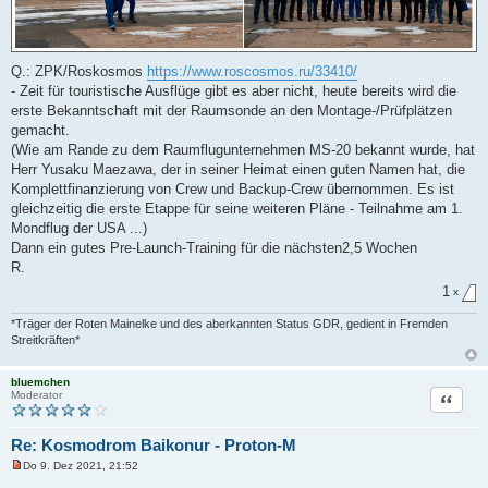
Q.: ZPK/Roskosmos
https://www.roscosmos.ru/33410/
- Zeit für touristische Ausflüge gibt es aber nicht, heute bereits wird die
erste Bekanntschaft mit der Raumsonde an den Montage-/Prüfplätzen
gemacht.
(Wie am Rande zu dem Raumflugunternehmen MS-20 bekannt wurde, hat
Herr Yusaku Maezawa, der in seiner Heimat einen guten Namen hat, die
Komplettfinanzierung von Crew und Backup-Crew übernommen. Es ist
gleichzeitig die erste Etappe für seine weiteren Pläne - Teilnahme am 1.
Mondflug der USA ...)
Dann ein gutes Pre-Launch-Training für die nächsten2,5 Wochen
R.
1
x
*Träger der Roten Mainelke und des aberkannten Status GDR, gedient in Fremden
Streitkräften*
bluemchen
Zitat
Moderator
Re: Kosmodrom Baikonur - Proton-M
Do 9. Dez 2021, 21:52
U