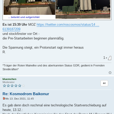
Es ist 15:39 Uhr
MOZ
https://twitter.com/roscosmos/status/14 ...
6139187209
und stockfinster vor Ort -
die Pre-Startarbeiten beginnen planmäßig.
Die Spannung steigt, ein Protonstart ragt immer heraus
R.
1
x
*Träger der Roten Mainelke und des aberkannten Status GDR, gedient in Fremden
Streitkräften*
bluemchen
Zitat
Moderator
Re: Kosmodrom Baikonur
Mo 13. Dez 2021, 11:45
U
n
Es gab denn doch nochmal eine technologische Startverschiebung auf
g
heute, 13.12.:
e
l