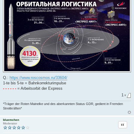
Q.:
https://www.roscosmos.ru/33604/
1-te bis 5-te = Bahnkorrekturimpulse
- - - - - -
= Arbeitsorbit der Express
1
x
*Träger der Roten Mainelke und des aberkannten Status GDR, gedient in Fremden
Streitkräften*
bluemchen
Zitat
Moderator