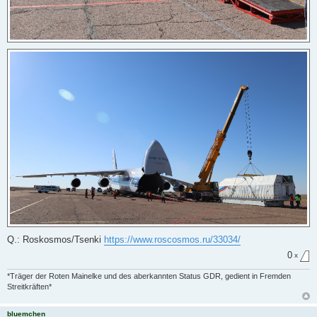
Q.: Roskosmos/Tsenki
https://www.roscosmos.ru/33034/
0
x
*Träger der Roten Mainelke und des aberkannten Status GDR, gedient in Fremden
Streitkräften*
bluemchen