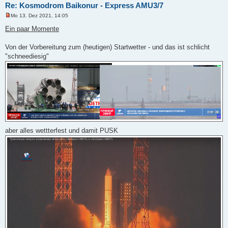
Re: Kosmodrom Baikonur - Express AMU3/7
Mo 13. Dez 2021, 14:05
U
n
Ein paar Momente
g
e
l
Von der Vorbereitung zum (heutigen) Startwetter - und das ist schlicht
e
"schneediesig"
s
e
n
e
r
B
e
i
t
r
a
g
aber alles wettterfest und damit PUSK