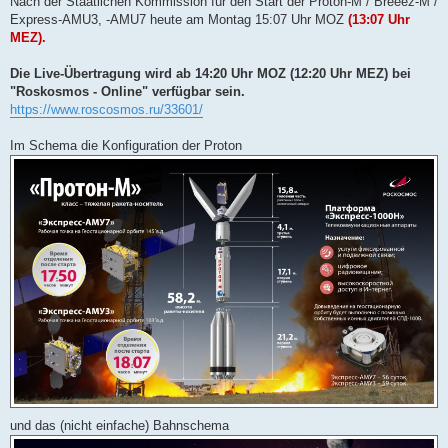
Nach der Staatlichen Kommission für den Start der Proton-M / Breeez-M /
e
Express-AMU3, -AMU7 heute am Montag 15:07 Uhr MOZ
(13:07 Uhr
s
e
MEZ).
n
e
r
Die Live-Übertragung wird ab 14:20 Uhr MOZ (12:20 Uhr MEZ) bei
B
"Roskosmos - Online" verfügbar sein.
e
i
https://www.roscosmos.ru/33601/
t
r
a
Im Schema die Konfiguration der Proton
g
und das (nicht einfache) Bahnschema