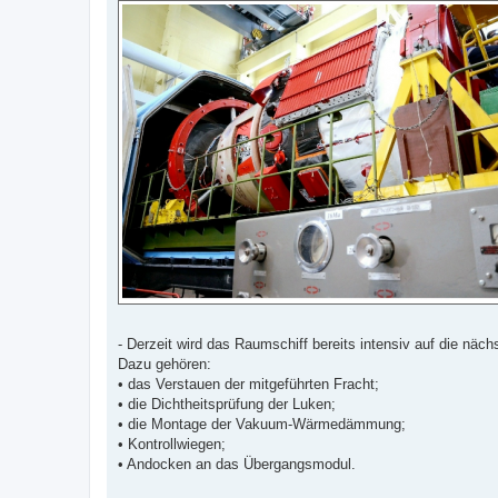
s
e
n
e
r
B
e
i
t
r
a
g
- Derzeit wird das Raumschiff bereits intensiv auf die nächs
Dazu gehören:
• das Verstauen der mitgeführten Fracht;
• die Dichtheitsprüfung der Luken;
• die Montage der Vakuum-Wärmedämmung;
• Kontrollwiegen;
• Andocken an das Übergangsmodul.