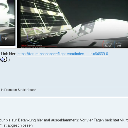
-Link hier:
https://forum.nasaspaceflight.com/index ... ic=64639.0
t
)
in Fremden Streitkräften*
edur bis zur Betankung hier mal ausgeklammert): Vor vier Tagen berichtet vk
 ist abgeschlossen