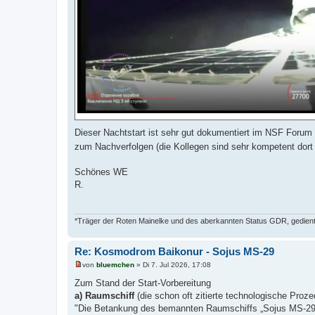
Dieser Nachtstart ist sehr gut dokumentiert im NSF Forum 
zum Nachverfolgen (die Kollegen sind sehr kompetent dor
Schönes WE
R.
*Träger der Roten Mainelke und des aberkannten Status GDR, gedient 
Re: Kosmodrom Baikonur - Sojus MS-29
von
bluemchen
»
Di 7. Jul 2026, 17:08
U
n
Zum Stand der Start-Vorbereitung
g
a) Raumschiff
(die schon oft zitierte technologische Proz
e
l
"Die Betankung des bemannten Raumschiffs „Sojus MS-29“
e