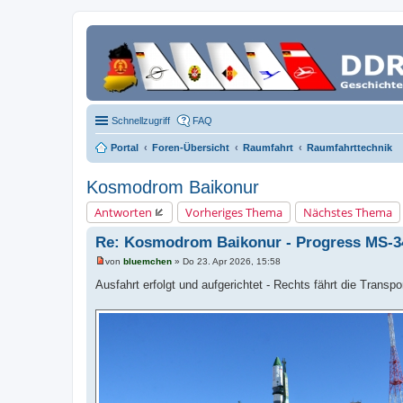
Schnellzugriff
FAQ
Portal
Foren-Übersicht
Raumfahrt
Raumfahrttechnik
Kosmodrom Baikonur
Antworten
Vorheriges Thema
Nächstes Thema
Re: Kosmodrom Baikonur - Progress MS-3
von
bluemchen
»
Do 23. Apr 2026, 15:58
U
n
Ausfahrt erfolgt und aufgerichtet - Rechts fährt die Transpo
g
e
l
e
s
e
n
e
r
B
e