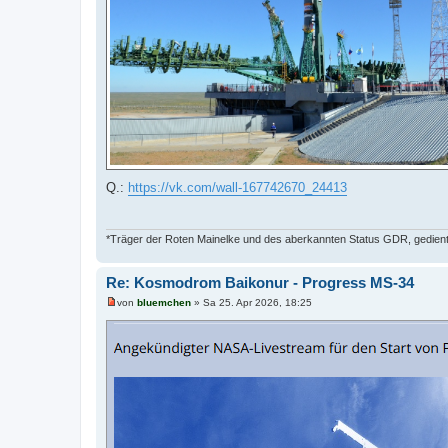
i
t
r
a
g
Q.:
https://vk.com/wall-167742670_24413
*Träger der Roten Mainelke und des aberkannten Status GDR, gedient 
Re: Kosmodrom Baikonur - Progress MS-34
von
bluemchen
»
Sa 25. Apr 2026, 18:25
U
n
g
e
l
e
s
e
n
e
r
B