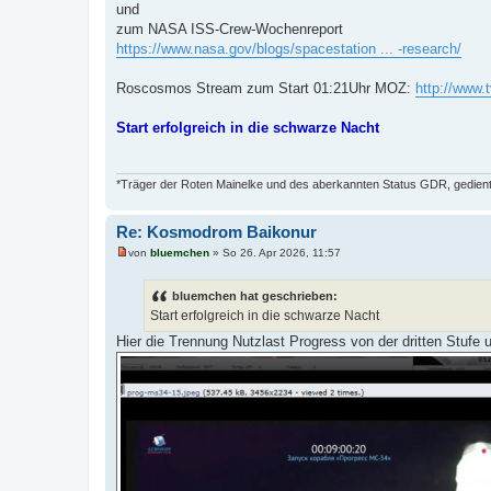
und
zum NASA ISS-Crew-Wochenreport
https://www.nasa.gov/blogs/spacestation ... -research/
Roscosmos Stream zum Start 01:21Uhr MOZ:
http://www.
Start erfolgreich in die schwarze Nacht
*Träger der Roten Mainelke und des aberkannten Status GDR, gedient 
Re: Kosmodrom Baikonur
von
bluemchen
»
So 26. Apr 2026, 11:57
U
n
g
bluemchen hat geschrieben:
e
Start erfolgreich in die schwarze Nacht
l
e
Hier die Trennung Nutzlast Progress von der dritten Stufe 
s
e
n
e
r
B
e
i
t
r
a
g