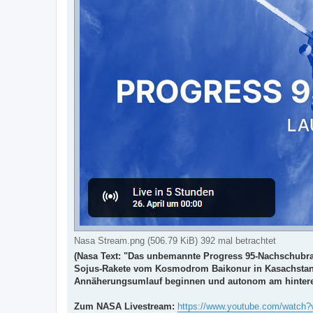
e
i
t
r
a
g
Nasa Stream.png (506.79 KiB) 392 mal betrachtet
(Nasa Text: "Das unbemannte Progress 95-Nachschubrau
Sojus-Rakete vom Kosmodrom Baikonur in Kasachstan s
Annäherungsumlauf beginnen und autonom am hintere
Zum NASA Livestream:
https://www.youtube.com/watch