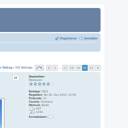
Registrieren
Anmelden
r Beitrag
• 202 Beiträge
1
…
17
18
19
20
21
Zitat
bluemchen
Moderator
Beiträge:
5811
Registriert:
Mo 29. Dez 2014, 22:56
Postcode:
12
Country:
Germany
Wohnort:
Berlin
x 347
x 1234
Kontaktdaten:
K
o
n