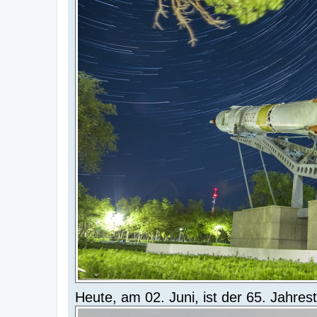
i
t
r
a
g
Heute, am 02. Juni, ist der 65. Jahr