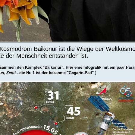
s Kosmodrom Baikonur ist die Wiege der Weltkosmo
te der Menschheit entstanden ist.
ammen den Komplex "Baikonur". Hier eine Infografik mit ein paar Para
us, Zenit
- die Nr. 1 ist der bekannte "Gagarin-Pad"
)