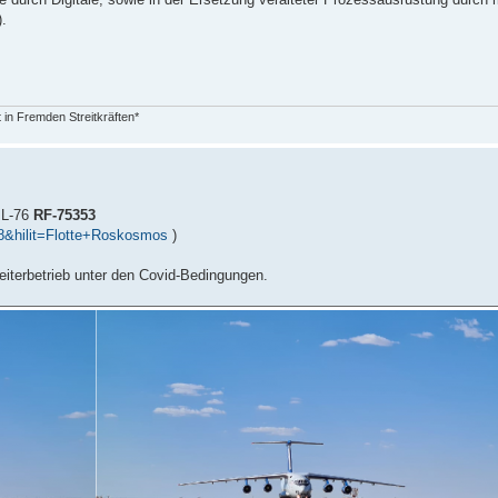
).
in Fremden Streitkräften*
IL-76
RF-75353
8&hilit=Flotte+Roskosmos
)
eiterbetrieb unter den Covid-Bedingungen.