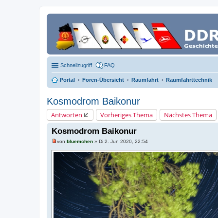
Schnellzugriff
FAQ
Portal
Foren-Übersicht
Raumfahrt
Raumfahrttechnik
Kosmodrom Baikonur
Antworten
Vorheriges Thema
Nächstes Thema
Kosmodrom Baikonur
von
bluemchen
»
Di 2. Jun 2020, 22:54
U
n
g
e
l
e
s
e
n
e
r
B
e