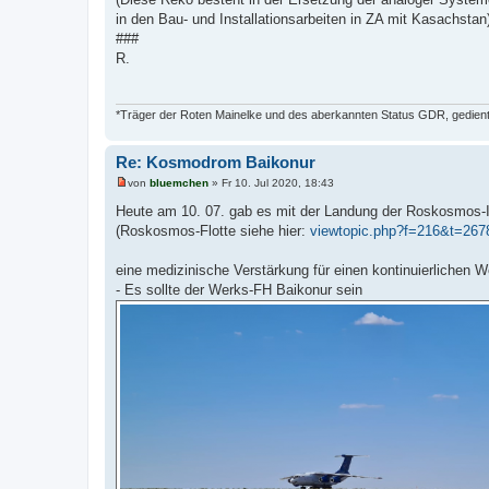
in den Bau- und Installationsarbeiten in ZA mit Kasachstan
###
R.
*Träger der Roten Mainelke und des aberkannten Status GDR, gedient 
Re: Kosmodrom Baikonur
von
bluemchen
»
Fr 10. Jul 2020, 18:43
U
n
Heute am 10. 07. gab es mit der Landung der Roskosmos-
g
(Roskosmos-Flotte siehe hier:
viewtopic.php?f=216&t=267
e
l
e
eine medizinische Verstärkung für einen kontinuierlichen W
s
e
- Es sollte der Werks-FH Baikonur sein
n
e
r
B
e
i
t
r
a
g