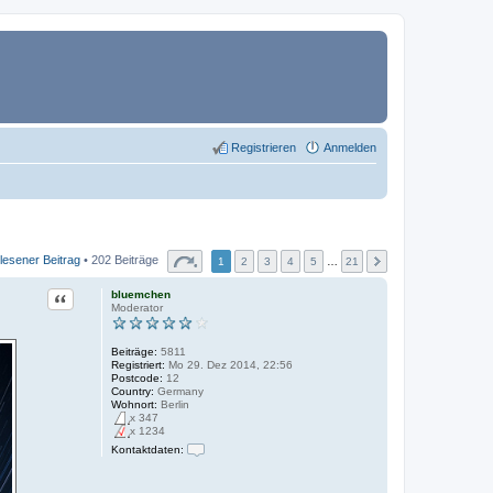
Registrieren
Anmelden
lesener Beitrag
• 202 Beiträge
1
2
3
4
5
…
21
Zitat
bluemchen
Moderator
Beiträge:
5811
Registriert:
Mo 29. Dez 2014, 22:56
Postcode:
12
Country:
Germany
Wohnort:
Berlin
x 347
x 1234
Kontaktdaten:
K
o
n