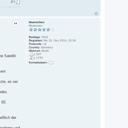
2
x
Zitat
bluemchen
Moderator
Beiträge:
5811
Registriert:
Mo 29. Dez 2014, 22:56
Postcode:
12
Country:
Germany
Wohnort:
Berlin
x 347
e Satellit
x 1234
Kontaktdaten:
K
o
esem
n
t
a
zte, es sei
k
t
d
ndes.
a
t
e
 65.
n
v
o
n
eßlich der
b
l
u
 moderne und
e