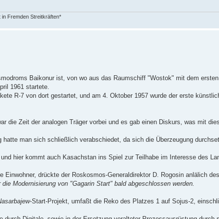
in Fremden Streitkräften*
Kosmodroms Baikonur ist, von wo aus das Raumschiff "Wostok" mit dem ersten
ril 1961 startete.
kete R-7 von dort gestartet, und am 4. Oktober 1957 wurde der erste künstlich
ar die Zeit der analogen Träger vorbei und es gab einen Diskurs, was mit di
atte man sich schließlich verabschiedet, da sich die Überzeugung durchset
 und hier kommt auch Kasachstan ins Spiel zur Teilhabe im Interesse des La
re Einwohner, drückte der Roskosmos-Generaldirektor D. Rogosin anlälich des
 die Modernisierung von "Gagarin Start" bald abgeschlossen werden.
Nasarbajew
-Start-Projekt, umfaßt die Reko des Platzes 1 auf Sojus-2, einschli
e durch Digitale, sowie in der Ersetzung veralteter Prozessausrüstung durch