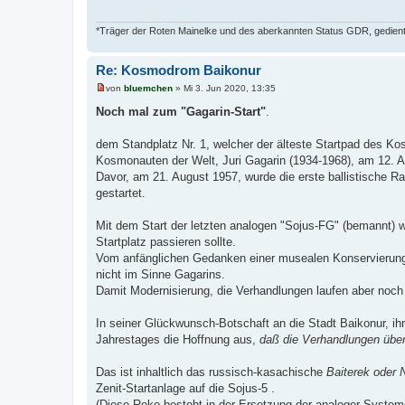
*Träger der Roten Mainelke und des aberkannten Status GDR, gedient 
Re: Kosmodrom Baikonur
von
bluemchen
»
Mi 3. Jun 2020, 13:35
U
n
Noch mal zum "Gagarin-Start"
.
g
e
l
dem Standplatz Nr. 1, welcher der älteste Startpad des 
e
Kosmonauten der Welt, Juri Gagarin (1934-1968), am 12. Ap
s
e
Davor, am 21. August 1957, wurde die erste ballistische Ra
n
gestartet.
e
r
B
Mit dem Start der letzten analogen "Sojus-FG" (bemannt) w
e
i
Startplatz passieren sollte.
t
Vom anfänglichen Gedanken einer musealen Konservierung h
r
a
nicht im Sinne Gagarins.
g
Damit Modernisierung, die Verhandlungen laufen aber noch
In seiner Glückwunsch-Botschaft an die Stadt Baikonur, ih
Jahrestages die Hoffnung aus,
daß die Verhandlungen über
Das ist inhaltlich das russisch-kasachische
Baiterek oder 
Zenit-Startanlage auf die Sojus-5 .
(Diese Reko besteht in der Ersetzung der analoger System