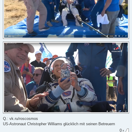
Q.: vk.ru/roscosmos
US-Astronaut Christopher Williams glücklich mit seinen Betreuern
0
x