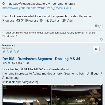
Q.: nasa.gov/blogs/spacestation/ vk.com/rsc_energia
https://www.youtube.com/watch?v=S_OSV6tYyNY
Das Dock am Zwesda-Modul damit frei gemacht für den Versorger
Progress MS-34 [Progress 95] mit Start am 26. April
0
x
*Träger der Roten Mainelke und des aberkannten Status GDR, gedient in Fremden
Streitkräften*
bluemchen
Zitat
Moderator
Re: ISS - Russisches Segment - Docking MS-34
Di 28. Apr 2026, 11:32
U
n
Dock heute,
00:01 Uhr MESZ
am Zwesda-Modul
g
Hier eine interessante Aufnahme des amerik. Segments beim Umfliegen /
e
l
Annäherung
e
(Bildklick zum vergrößern)
s
e
n
e
r
B
e
i
t