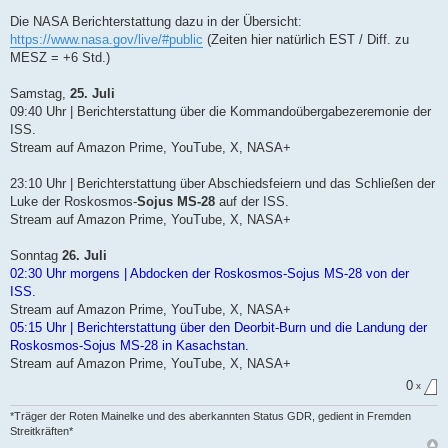
B
e
Die NASA Berichterstattung dazu in der Übersicht:
i
t
https://www.nasa.gov/live/#public
(Zeiten hier natürlich EST / Diff. zu
r
MESZ = +6 Std.)
a
g
Samstag,
25. Juli
09:40 Uhr | Berichterstattung über die Kommandoübergabezeremonie der
ISS.
Stream auf Amazon Prime, YouTube, X, NASA+
23:10 Uhr | Berichterstattung über Abschiedsfeiern und das Schließen der
Luke der Roskosmos-
Sojus MS-28
auf der ISS.
Stream auf Amazon Prime, YouTube, X, NASA+
Sonntag
26. Juli
02:30 Uhr morgens | Abdocken der Roskosmos-Sojus MS-28 von der
ISS.
Stream auf Amazon Prime, YouTube, X, NASA+
05:15 Uhr | Berichterstattung über den Deorbit-Burn und die Landung der
Roskosmos-Sojus MS-28 in Kasachstan.
Stream auf Amazon Prime, YouTube, X, NASA+
0
x
*Träger der Roten Mainelke und des aberkannten Status GDR, gedient in Fremden
Streitkräften*