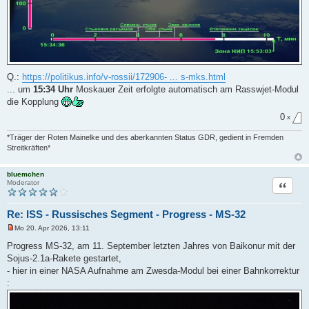
Q.:
https://politikus.info/v-rossii/172906- ... s-mks.html
... um
15:34 Uhr
Moskauer Zeit erfolgte automatisch am Rasswjet-Modul
die Kopplung
0
x
*Träger der Roten Mainelke und des aberkannten Status GDR, gedient in Fremden
Streitkräften*
bluemchen
Zitat
Moderator
Re: ISS - Russisches Segment - Progress - MS-32
Mo 20. Apr 2026, 13:11
U
n
Progress MS-32, am 11. September letzten Jahres von Baikonur mit der
g
Sojus-2.1a-Rakete gestartet,
e
l
- hier in einer NASA Aufnahme am Zwesda-Modul bei einer Bahnkorrektur
e
:
s
e
n
e