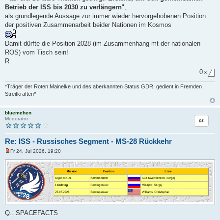
Betrieb der ISS bis 2030 zu verlängern
",
als grundlegende Aussage zur immer wieder hervorgehobenen Position
der positiven Zusammenarbeit beider Nationen im Kosmos
Damit dürfte die Position 2028 (im Zusammenhang mt der nationalen
ROS) vom Tisch sein!
R.
0
x
*Träger der Roten Mainelke und des aberkannten Status GDR, gedient in Fremden
Streitkräften*
bluemchen
Zitat
Moderator
Re: ISS - Russisches Segment - MS-28 Rückkehr
Fr 24. Jul 2026, 19:20
U
n
g
e
l
e
s
e
n
e
Q.: SPACEFACTS
r