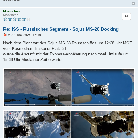
bluemchen
Zitat
Moderator
Re: ISS - Russisches Segment - Sojus MS-28 Docking
Do 27. Nov 2025, 17:18
U
n
Nach dem Planstart des Sojus-MS-28-Raumschiffes um 12:28 Uhr MOZ
g
vom Kosmodrom Baikonur Platz 31,
e
l
wurde die Ankunft mit der Express-Annäherung nach zwei Umläufe um
e
15:38 Uhr Moskauer Zeit erwartet ...
s
e
n
e
r
B
e
i
t
r
a
g