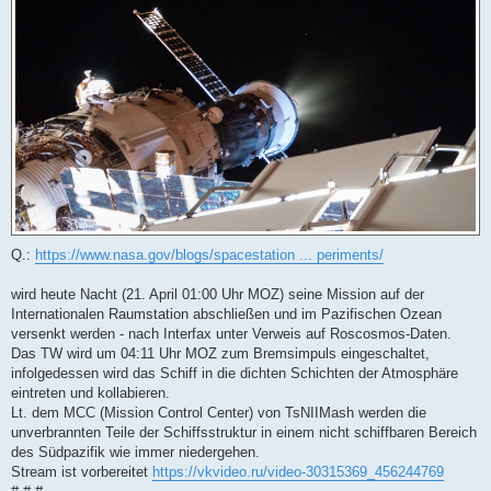
r
B
e
i
t
r
a
g
Q.:
https://www.nasa.gov/blogs/spacestation ... periments/
wird heute Nacht (21. April 01:00 Uhr MOZ) seine Mission auf der
Internationalen Raumstation abschließen und im Pazifischen Ozean
versenkt werden - nach Interfax unter Verweis auf Roscosmos-Daten.
Das TW wird um 04:11 Uhr MOZ zum Bremsimpuls eingeschaltet,
infolgedessen wird das Schiff in die dichten Schichten der Atmosphäre
eintreten und kollabieren.
Lt. dem MCC (Mission Control Center) von TsNIIMash werden die
unverbrannten Teile der Schiffsstruktur in einem nicht schiffbaren Bereich
des Südpazifik wie immer niedergehen.
Stream ist vorbereitet
https://vkvideo.ru/video-30315369_456244769