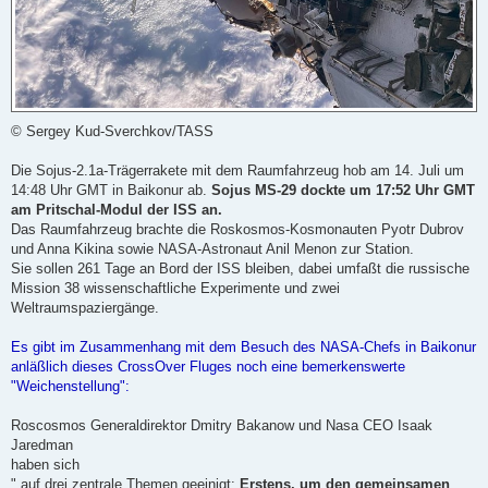
a
g
© Sergey Kud-Sverchkov/TASS
Die Sojus-2.1a-Trägerrakete mit dem Raumfahrzeug hob am 14. Juli um
14:48 Uhr GMT in Baikonur ab.
Sojus MS-29 dockte um 17:52 Uhr GMT
am Pritschal-Modul der ISS an.
Das Raumfahrzeug brachte die Roskosmos-Kosmonauten Pyotr Dubrov
und Anna Kikina sowie NASA-Astronaut Anil Menon zur Station.
Sie sollen 261 Tage an Bord der ISS bleiben, dabei umfaßt die russische
Mission 38 wissenschaftliche Experimente und zwei
Weltraumspaziergänge.
Es gibt im Zusammenhang mit dem Besuch des NASA-Chefs in Baikonur
anläßlich dieses CrossOver Fluges noch eine bemerkenswerte
"Weichenstellung":
Roscosmos Generaldirektor Dmitry Bakanow und Nasa CEO Isaak
Jaredman
haben sich
" auf drei zentrale Themen geeinigt:
Erstens, um den gemeinsamen