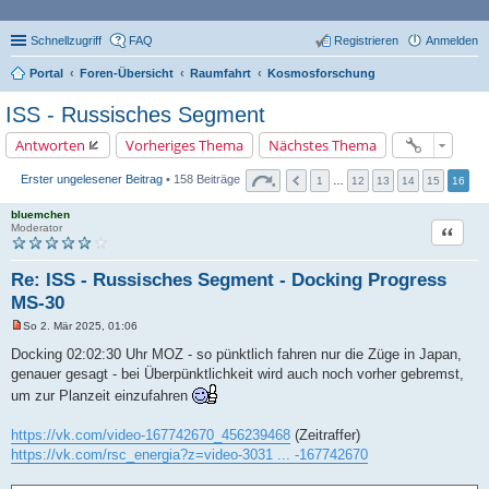
Schnellzugriff
FAQ
Registrieren
Anmelden
Portal
Foren-Übersicht
Raumfahrt
Kosmosforschung
ISS - Russisches Segment
Antworten
Vorheriges Thema
Nächstes Thema
Erster ungelesener Beitrag
• 158 Beiträge
1
…
12
13
14
15
16
bluemchen
Zitat
Moderator
Re: ISS - Russisches Segment - Docking Progress
MS-30
So 2. Mär 2025, 01:06
U
n
Docking 02:02:30 Uhr MOZ - so pünktlich fahren nur die Züge in Japan,
g
genauer gesagt - bei Überpünktlichkeit wird auch noch vorher gebremst,
e
l
um zur Planzeit einzufahren
e
s
e
https://vk.com/video-167742670_456239468
(Zeitraffer)
n
https://vk.com/rsc_energia?z=video-3031 ... -167742670
e
r
B