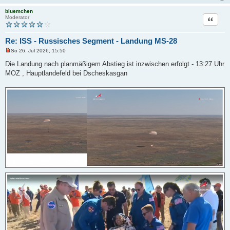
bluemchen
Zitat
Moderator
Re: ISS - Russisches Segment - Landung MS-28
So 26. Jul 2026, 15:50
U
n
Die Landung nach planmäßigem Abstieg ist inzwischen erfolgt - 13:27 Uhr
g
MOZ , Hauptlandefeld bei Dscheskasgan
e
l
e
s
e
n
e
r
B
e
i
t
r
a
g