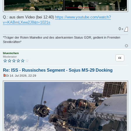
r
a
g
Q.: aus dem Video (bei 12:40)
https://www.youtube.com/watch?
v=KABmLXew2J8&t=1021s
0
x
*Träger der Roten Mainelke und des aberkannten Status GDR, gedient in Fremden
Streitkräften*
bluemchen
Zitat
Moderator
Re: ISS - Russisches Segment - Sojus MS-29 Docking
Di 14. Jul 2026, 22:29
U
n
g
e
l
e
s
e
n
e
r
B
e
i
t
r