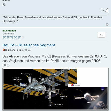
# # #
R.
0
x
*Träger der Roten Mainelke und des aberkannten Status GDR, gedient in Fremden
Streitkräften*
bluemchen
Zitat
Moderator
Re: ISS - Russisches Segment
Di 21. Apr 2026, 21:42
U
n
Das Ablegen von Progress MS-32 [Progress 93] war gestern 22h08 UTC,
g
das Verglühen und Versenken im Pazifik heute morgen gegen 02h05
e
l
UTC.
e
s
e
n
e
r
B
e
i
t
r
a
g