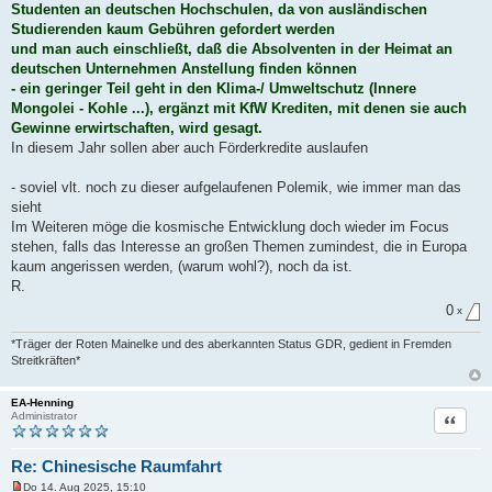
r
Studenten an deutschen Hochschulen, da von ausländischen
B
Studierenden kaum Gebühren gefordert werden
e
i
und man auch einschließt, daß die Absolventen in der Heimat an
t
deutschen Unternehmen Anstellung finden können
r
a
- ein geringer Teil geht in den Klima-/ Umweltschutz (Innere
g
Mongolei - Kohle ...), ergänzt mit KfW Krediten, mit denen sie auch
Gewinne erwirtschaften, wird gesagt.
In diesem Jahr sollen aber auch Förderkredite auslaufen
- soviel vlt. noch zu dieser aufgelaufenen Polemik, wie immer man das
sieht
Im Weiteren möge die kosmische Entwicklung doch wieder im Focus
stehen, falls das Interesse an großen Themen zumindest, die in Europa
kaum angerissen werden, (warum wohl?), noch da ist.
R.
0
x
*Träger der Roten Mainelke und des aberkannten Status GDR, gedient in Fremden
Streitkräften*
EA-Henning
Zitat
Administrator
Re: Chinesische Raumfahrt
Do 14. Aug 2025, 15:10