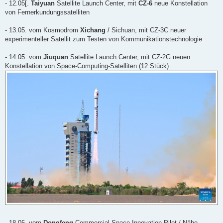
r
- 12.05[.
Taiyuan
Satellite Launch Center, mit
CZ-6
neue Konstellation
B
von Fernerkundungssatelliten
e
i
t
- 13.05. vom Kosmodrom
Xichang
/ Sichuan, mit CZ-3C neuer
r
a
experimenteller Satellit zum Testen von Kommunikationstechnologie
g
- 14.05. vom
Jiuquan
Satellite Launch Center, mit CZ-2G neuen
Konstellation von Space-Computing-Satelliten (12 Stück)
- 18.05. vom
Dongfeng
Commercial Space Innovation Pilot / Nähe