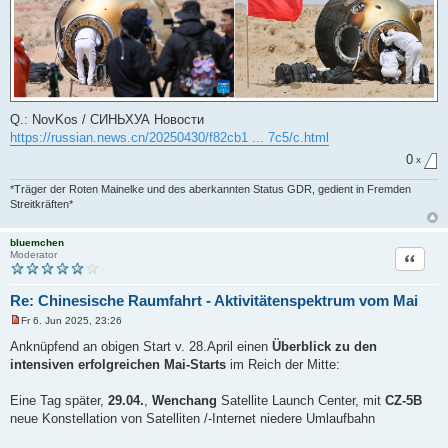
Q.: NovKos / СИНЬХУА Новости
https://russian.news.cn/20250430/f82cb1 ... 7c5/c.html
0
x
*Träger der Roten Mainelke und des aberkannten Status GDR, gedient in Fremden
Streitkräften*
bluemchen
Zitat
Moderator
Re: Chinesische Raumfahrt - Aktivitätenspektrum vom Mai
Fr 6. Jun 2025, 23:26
U
n
Anknüpfend an obigen Start v. 28.April einen
Überblick zu den
g
intensiven erfolgreichen Mai-Starts
im Reich der Mitte:
e
l
e
Eine Tag später,
29.04.
,
Wenchang
Satellite Launch Center, mit
CZ-5B
s
e
neue Konstellation von Satelliten /-Internet niedere Umlaufbahn
n
e