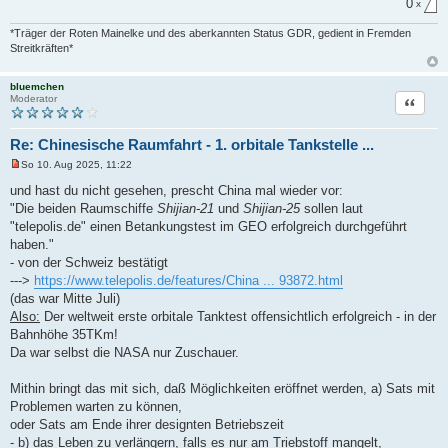
0
x
*Träger der Roten Mainelke und des aberkannten Status GDR, gedient in Fremden
Streitkräften*
bluemchen
Zitat
Moderator
Re: Chinesische Raumfahrt - 1. orbitale Tankstelle ...
So 10. Aug 2025, 11:22
U
n
und hast du nicht gesehen, prescht China mal wieder vor:
g
"Die beiden Raumschiffe
Shijian-21
und
Shijian-25
sollen laut
e
l
"telepolis.de" einen Betankungstest im GEO erfolgreich durchgeführt
e
haben."
s
e
- von der Schweiz bestätigt
n
--->
https://www.telepolis.de/features/China ... 93872.html
e
r
(das war Mitte Juli)
B
Also:
Der weltweit erste orbitale Tanktest offensichtlich erfolgreich - in der
e
i
Bahnhöhe 35TKm!
t
Da war selbst die NASA nur Zuschauer.
r
a
g
Mithin bringt das mit sich, daß Möglichkeiten eröffnet werden, a) Sats mit
Problemen warten zu können,
oder Sats am Ende ihrer designten Betriebszeit
- b) das Leben zu verlängern, falls es nur am Triebstoff mangelt,