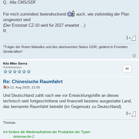
Q.: Alle CMS/SDF
Für mich zumindest beeindruckend
auch, wie zielstrebig der Plan
umgesetzt wird
(Der Erststart CZ-10 wird für 2027 erwartet ...)
R.
1
x
*Träger der Roten Mainelke und des aberkannten Status GDR, gedient in Fremden
Streitkräften*
Kilo Mike Sierra
Zitat
Administrator
Re: Chinesische Raumfahrt
Di 12. Aug 2025, 21:05
U
n
Und Deutschland zahlt nach wie vor Entwicklungshilfe an dieses
g
technisch weit fortgeschrittene und finanziell bestens ausgestatte Land,
e
l
das bemannte Raumfahrt betreibt (im Gegensatz zu Deutschland).
e
s
0
x
e
n
Thomas
e
r
B
Ich fordere die Wiederaufnahme der Produktion der Typen
e
Antonow An-2
i