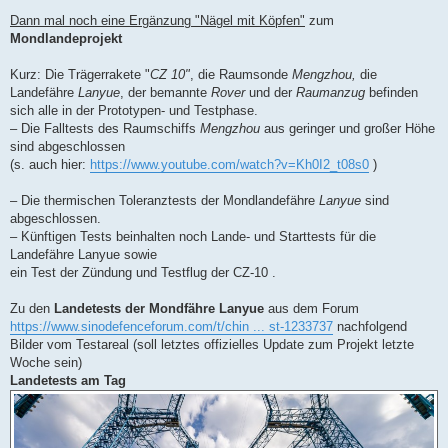
U
n
Dann mal noch eine Ergänzung "Nägel mit Köpfen"
zum
g
Mondlandeprojekt
e
l
e
Kurz: Die Trägerrakete "
CZ 10"
, die Raumsonde
Mengzhou,
die
s
e
Landefähre
Lanyue
, der bemannte
Rover
und der
Raumanzug
befinden
n
sich alle in der Prototypen- und Testphase.
e
r
– Die Falltests des Raumschiffs
Mengzhou
aus geringer und großer Höhe
B
sind abgeschlossen
e
i
(s. auch hier:
https://www.youtube.com/watch?v=Kh0I2_t08s0
)
t
r
a
– Die thermischen Toleranztests der Mondlandefähre
Lanyue
sind
g
abgeschlossen.
– Künftigen Tests beinhalten noch Lande- und Starttests für die
Landefähre Lanyue sowie
ein Test der Zündung und Testflug der CZ-10 .
Zu den
Landetests der Mondfähre Lanyue
aus dem Forum
https://www.sinodefenceforum.com/t/chin ... st-1233737
nachfolgend
Bilder vom Testareal (soll letztes offizielles Update zum Projekt letzte
Woche sein)
Landetests am Tag