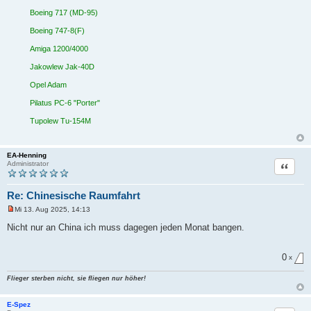
t
Boeing 717 (MD-95)
r
a
Boeing 747-8(F)
g
Amiga 1200/4000
Jakowlew Jak-40D
Opel Adam
Pilatus PC-6 "Porter"
Tupolew Tu-154M
EA-Henning
Zitat
Administrator
Re: Chinesische Raumfahrt
Mi 13. Aug 2025, 14:13
U
n
Nicht nur an China ich muss dagegen jeden Monat bangen.
g
e
l
0
e
x
s
e
Flieger sterben nicht, sie fliegen nur höher!
n
e
r
E-Spez
B