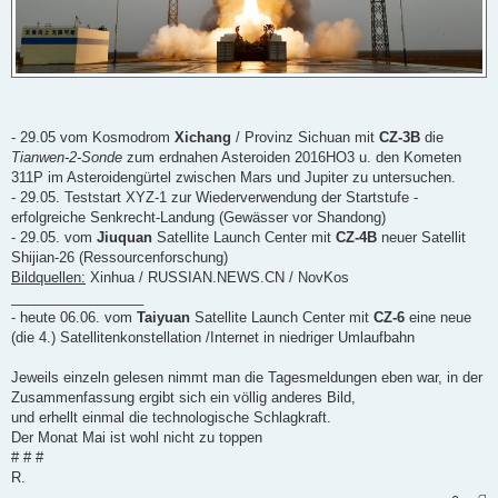
- 29.05 vom Kosmodrom
Xichang
/ Provinz Sichuan mit
CZ-3B
die
Tianwen-2-Sonde
zum erdnahen Asteroiden 2016HO3 u. den Kometen
311P im Asteroidengürtel zwischen Mars und Jupiter zu untersuchen.
- 29.05. Teststart XYZ-1 zur Wiederverwendung der Startstufe -
erfolgreiche Senkrecht-Landung (Gewässer vor Shandong)
- 29.05. vom
Jiuquan
Satellite Launch Center mit
CZ-4B
neuer Satellit
Shijian-26 (Ressourcenforschung)
Bildquellen:
Xinhua / RUSSIAN.NEWS.CN / NovKos
_________________
- heute 06.06. vom
Taiyuan
Satellite Launch Center mit
CZ-6
eine neue
(die 4.) Satellitenkonstellation /Internet in niedriger Umlaufbahn
Jeweils einzeln gelesen nimmt man die Tagesmeldungen eben war, in der
Zusammenfassung ergibt sich ein völlig anderes Bild,
und erhellt einmal die technologische Schlagkraft.
Der Monat Mai ist wohl nicht zu toppen
# # #
R.