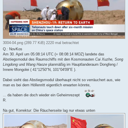
i
t
r
a
g
3004-04.png (289.77 KiB) 2220 mal betrachtet
Q.: NovKos
Am 30. April um 05:08:14 UTC (= 08:08:14 MOZ) landete das
Abstiegsmodul des Raumschiffs mit den Kosmonauten
Cai Xuzhe, Song
Lingdong
und
Wang Haoze
planmäßig im Hauptlanderaum Dongfeng /
Innere Mongolei ( 41°12'50"N, 101°04'09"E ).
Dabei sieht das Abstiegsmodul überhaupt nicht so verräuchert aus, wie
man es bei dem Höllenritt eigentlich erwarten könnte,
... da haben die doch wieder ein Geheimrezept
R.
Na gut, Korrektur: Die Räucherseite lag nur etwas unten