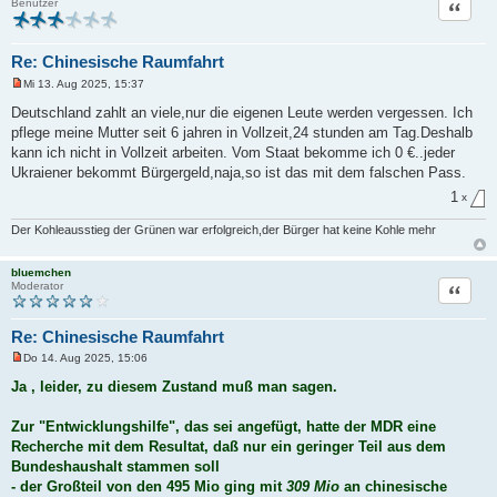
Zitat
Benutzer
e
i
t
r
Re: Chinesische Raumfahrt
a
g
Mi 13. Aug 2025, 15:37
U
n
Deutschland zahlt an viele,nur die eigenen Leute werden vergessen. Ich
g
pflege meine Mutter seit 6 jahren in Vollzeit,24 stunden am Tag.Deshalb
e
l
kann ich nicht in Vollzeit arbeiten. Vom Staat bekomme ich 0 €..jeder
e
Ukraiener bekommt Bürgergeld,naja,so ist das mit dem falschen Pass.
s
e
1
x
n
e
r
Der Kohleausstieg der Grünen war erfolgreich,der Bürger hat keine Kohle mehr
B
e
i
bluemchen
t
Zitat
Moderator
r
a
g
Re: Chinesische Raumfahrt
Do 14. Aug 2025, 15:06
U
n
Ja , leider, zu diesem Zustand muß man sagen.
g
e
l
Zur "Entwicklungshilfe", das sei angefügt, hatte der MDR eine
e
Recherche mit dem Resultat, daß nur ein geringer Teil aus dem
s
e
Bundeshaushalt stammen soll
n
- der Großteil von den 495 Mio ging mit
309 Mio
an chinesische
e