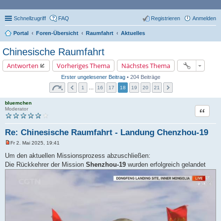
Schnellzugriff
FAQ
Registrieren
Anmelden
Portal
Foren-Übersicht
Raumfahrt
Aktuelles
Chinesische Raumfahrt
Antworten
Vorheriges Thema
Nächstes Thema
Erster ungelesener Beitrag
• 204 Beiträge
1
…
16
17
18
19
20
21
bluemchen
Zitat
Moderator
Re: Chinesische Raumfahrt - Landung Chenzhou-19
Fr 2. Mai 2025, 19:41
U
n
Um den aktuellen Missionsprozess abzuschließen:
g
Die Rückkehrer der Mission
Shenzhou-19
wurden erfolgreich gelandet
e
l
e
s
e
n
e
r
B
e