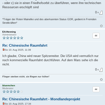
- oder c) sie in einen Friedhofsorbit zu überführen, wenn ihre technischen
Ressourcen erschöpft sind
0
x
*Träger der Roten Mainelke und des aberkannten Status GDR, gedient in Fremden
Streitkräften*
EA-Henning
Zitat
Administrator
Re: Chinesische Raumfahrt
So 10. Aug 2025, 11:39
U
n
Ich glaube, China wird neuer Spitzenreiter. Die USA wird vermutlich nur
g
noch kommerzielle Raumfahrt durchführen. Auf dem Mars sehe ich die
e
l
nicht.
e
s
0
x
e
n
Flieger sterben nicht, sie fliegen nur höher!
e
r
B
bluemchen
e
Zitat
Moderator
i
t
r
a
Re: Chinesische Raumfahrt - Mondlandeprojekt
g
So 10. Aug 2025, 17:34