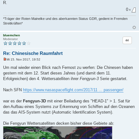
R.
0
x
*Träger der Roten Mainelke und des aberkannten Status GDR, gedient in Fremden
Streitkräften*
bluemchen
Zitat
Moderator
Re: Chinesische Raumfahrt
Mi 15. Nov 2017, 19:52
U
n
Um mal wieder einen Blick nach Fernost zu werfen: Die Chinesen haben
g
gestern mit dem 12. Start dieses Jahres (und damit dem 11.
e
l
Erfolgreichen) den 4. Wettersatelliten ihrer
Fengyun-3
Serie gestartet.
e
s
e
Nach SFN
https://www.nasaspaceflight.com/2017/11 ... passenger/
n
e
r
war es der
Fengyun-3D
mit einer Beiladung des "HEAD-1" > 1. Sat für
B
den Aufbau eines Systems zur Erkennung von Schiffen auf den Ozeanen
e
i
das das AIS-System nutzt (Automatic Identification System).
t
r
a
Die Fengyun Wettersatelliten decken bisher diese Gebiete ab:
g