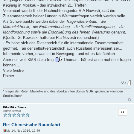
t
Keqiang
in Moskau - das inzwischen 21. Treffen.
r
a
Vereinbart wurde lt. der Nachrichtenagentur RIA Nowosti, daß die
g
Zusammenarbeit beider Länder in Weltraumfragen vertieft werden solle.
Als Schwerpunkte werden dabei der
Trägerraketenbau, die
Mikroelektronik, die Erdfernerkundung, die Satellitennavigation, die
Mondforschung sowie die Erschließung des fernen Weltraums
genannt,
(Quelle: G. Kowalski hatte bei Ria Novosti recherchiert)
- Es habe sich das Riesenreich für die internationale Zusammenarbeit
geöffnet, an der selbstverständlich auch Russland interessiert sei...
Ich meinte vorher, etwas ist in Bewegung - und ist es tatsächlich.
Aber nur, weil KMS dazu frug
Thomas - hättest auch mal eher fragen
können ...
Viele Grüße
Rainer
0
x
*Träger der Roten Mainelke und des aberkannten Status GDR, gedient in Fremden
Streitkräften*
Kilo Mike Sierra
Zitat
Administrator
Re: Chinesische Raumfahrt
Mo 14. Nov 2016, 12:49
U