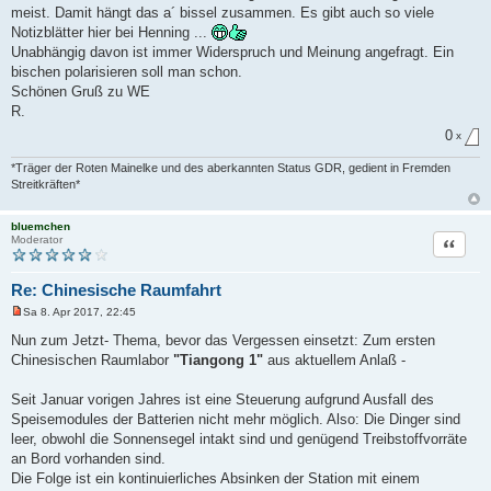
e
meist. Damit hängt das a´ bissel zusammen. Es gibt auch so viele
s
e
Notizblätter hier bei Henning ...
n
Unabhängig davon ist immer Widerspruch und Meinung angefragt. Ein
e
r
bischen polarisieren soll man schon.
B
Schönen Gruß zu WE
e
i
R.
t
r
0
x
a
g
*Träger der Roten Mainelke und des aberkannten Status GDR, gedient in Fremden
Streitkräften*
bluemchen
Zitat
Moderator
Re: Chinesische Raumfahrt
Sa 8. Apr 2017, 22:45
U
n
Nun zum Jetzt- Thema, bevor das Vergessen einsetzt: Zum ersten
g
Chinesischen Raumlabor
"Tiangong 1"
aus aktuellem Anlaß -
e
l
e
Seit Januar vorigen Jahres ist eine Steuerung aufgrund Ausfall des
s
e
Speisemodules der Batterien nicht mehr möglich. Also: Die Dinger sind
n
leer, obwohl die Sonnensegel intakt sind und genügend Treibstoffvorräte
e
r
an Bord vorhanden sind.
B
Die Folge ist ein kontinuierliches Absinken der Station mit einem
e