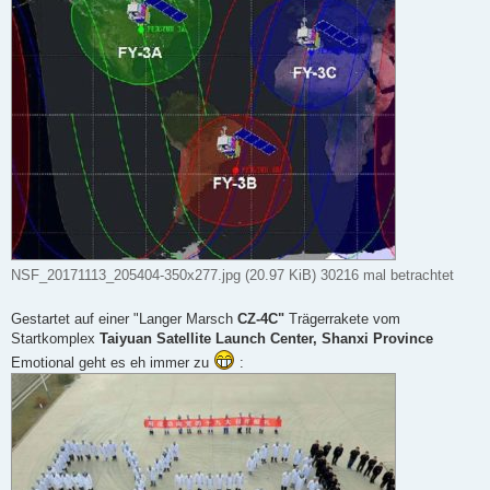
NSF_20171113_205404-350x277.jpg (20.97 KiB) 30216 mal betrachtet
Gestartet auf einer "Langer Marsch
CZ-4C"
Trägerrakete vom
Startkomplex
Taiyuan Satellite Launch Center, Shanxi Province
Emotional geht es eh immer zu
: