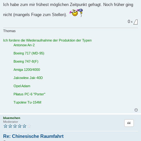
n
Ich habe zum mir frühest möglichen Zeitpunkt gefragt. Noch früher ging
g
e
nicht (mangels Frage zum Stellen).
l
e
0
x
s
e
n
Thomas
e
r
Ich fordere die Wiederaufnahme der Produktion der Typen
B
e
Antonow An-2
i
t
Boeing 717 (MD-95)
r
a
Boeing 747-8(F)
g
Amiga 1200/4000
Jakowlew Jak-40D
Opel Adam
Pilatus PC-6 "Porter"
Tupolew Tu-154M
bluemchen
Zitat
Moderator
Re: Chinesische Raumfahrt