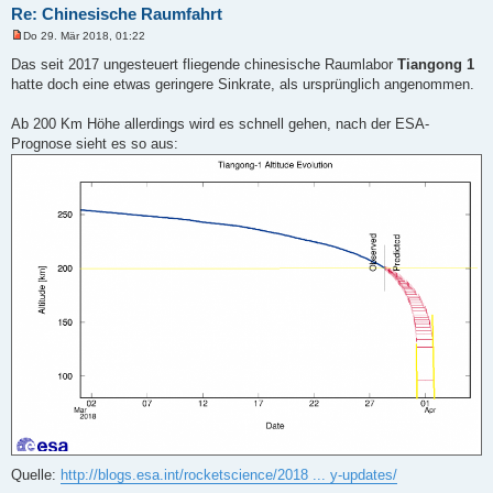
Re: Chinesische Raumfahrt
Do 29. Mär 2018, 01:22
U
n
Das seit 2017 ungesteuert fliegende chinesische Raumlabor
Tiangong 1
g
hatte doch eine etwas geringere Sinkrate, als ursprünglich angenommen.
e
l
e
Ab 200 Km Höhe allerdings wird es schnell gehen, nach der ESA-
s
e
Prognose sieht es so aus:
n
e
r
B
e
i
t
r
a
g
Quelle:
http://blogs.esa.int/rocketscience/2018 ... y-updates/