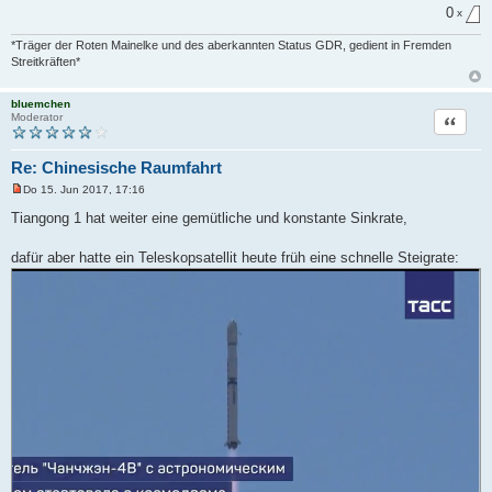
0
x
*Träger der Roten Mainelke und des aberkannten Status GDR, gedient in Fremden
Streitkräften*
bluemchen
Zitat
Moderator
Re: Chinesische Raumfahrt
Do 15. Jun 2017, 17:16
U
n
Tiangong 1 hat weiter eine gemütliche und konstante Sinkrate,
g
e
l
dafür aber hatte ein Teleskopsatellit heute früh eine schnelle Steigrate:
e
s
e
n
e
r
B
e
i
t
r
a
g