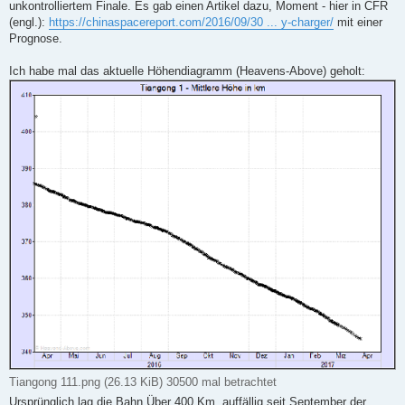
i
unkontrolliertem Finale. Es gab einen Artikel dazu, Moment - hier in CFR
t
(engl.):
https://chinaspacereport.com/2016/09/30 ... y-charger/
mit einer
r
a
Prognose.
g
Ich habe mal das aktuelle Höhendiagramm (Heavens-Above) geholt:
Tiangong 111.png (26.13 KiB) 30500 mal betrachtet
Ursprünglich lag die Bahn Über 400 Km, auffällig seit September der