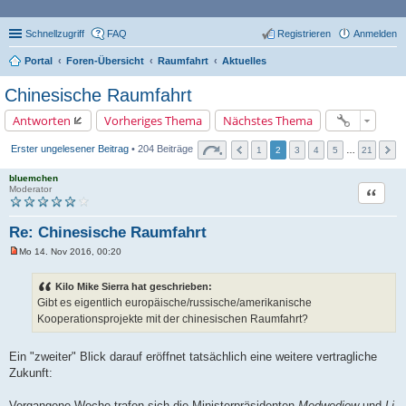
Schnellzugriff
FAQ
Registrieren
Anmelden
Portal
Foren-Übersicht
Raumfahrt
Aktuelles
Chinesische Raumfahrt
Antworten
Vorheriges Thema
Nächstes Thema
Erster ungelesener Beitrag
• 204 Beiträge
1
2
3
4
5
…
21
bluemchen
Zitat
Moderator
Re: Chinesische Raumfahrt
Mo 14. Nov 2016, 00:20
U
n
g
Kilo Mike Sierra hat geschrieben:
e
Gibt es eigentlich europäische/russische/amerikanische
l
e
Kooperationsprojekte mit der chinesischen Raumfahrt?
s
e
n
Ein "zweiter" Blick darauf eröffnet tatsächlich eine weitere vertragliche
e
r
Zukunft:
B
e
i
Vergangene Woche trafen sich die Ministerpräsidenten
Medwedjew
und
Li