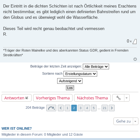
Der Eintritt in die dichten Schichten ist nach Örtlichkeit meines Erachtens
nicht bestimmbar, es gibt lediglich einen definierten Bahnstreifen rund um
den Globus und es überwiegt wohl die Wasserfläche.
Dieses Teil wird recht genau beobachtet und vermessen
R.
0
x
*Träger der Roten Mainelke und des aberkannten Status GDR, gedient in Fremden
Streitkräften*
Beiträge der letzten Zeit anzeigen:
Sortiere nach
Antworten
Vorheriges Thema
Nächstes Thema
204 Beiträge
1
2
3
4
5
…
21
Gehe zu
WER IST ONLINE?
Mitglieder in diesem Forum: 0 Mitglieder und 12 Gäste