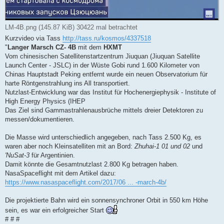
LM-4B.png (145.87 KiB) 30422 mal betrachtet
Kurzvideo via Tass
http://tass.ru/kosmos/4337518
"
Langer Marsch CZ- 4B
mit dem
HXMT
Vom chinesischen Satellitenstartzentrum Jiuquan (Jiuquan Satellite
Launch Center - JSLC) in der Wüste Gobi rund 1.600 Kilometer von
Chinas Hauptstadt Peking entfernt wurde ein neuen Observatorium für
harte Röntgenstrahlung ins All transportiert.
Nutzlast-Entwicklung war das Institut für Hochenergiephysik - Institute of
High Energy Physics (IHEP
Das Ziel sind Gammastrahlenausbrüche mittels dreier Detektoren zu
messen/dokumentieren.
Die Masse wird unterschiedlich angegeben, nach Tass 2.500 Kg, es
waren aber noch Kleinsatelliten mit an Bord:
Zhuhai-1 01 und 02
und
'NuSat-3
für Argentinien.
Damit könnte die Gesamtnutzlast 2.800 Kg betragen haben.
NasaSpaceflight mit dem Artikel dazu:
https://www.nasaspaceflight.com/2017/06 ... -march-4b/
Die projektierte Bahn wird ein sonnensynchroner Orbit in 550 km Höhe
sein, es war ein erfolgreicher Start
# # #