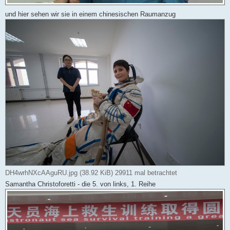
und hier sehen wir sie in einem chinesischen Raumanzug
DH4wrhNXcAAguRU.jpg (38.92 KiB) 29911 mal betrachtet
Samantha Christoforetti - die 5. von links, 1. Reihe