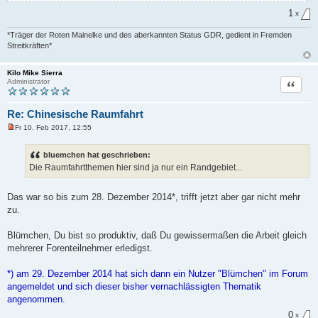
1
x
*Träger der Roten Mainelke und des aberkannten Status GDR, gedient in Fremden
Streitkräften*
Kilo Mike Sierra
Zitat
Administrator
Re: Chinesische Raumfahrt
Fr 10. Feb 2017, 12:55
U
n
g
bluemchen hat geschrieben:
e
Die Raumfahrtthemen hier sind ja nur ein Randgebiet...
l
e
s
e
Das war so bis zum 28. Dezember 2014*, trifft jetzt aber gar nicht mehr
n
zu.
e
r
B
Blümchen, Du bist so produktiv, daß Du gewissermaßen die Arbeit gleich
e
i
mehrerer Forenteilnehmer erledigst.
t
r
a
*) am 29. Dezember 2014 hat sich dann ein Nutzer "Blümchen" im Forum
g
angemeldet und sich dieser bisher vernachlässigten Thematik
angenommen.
0
x