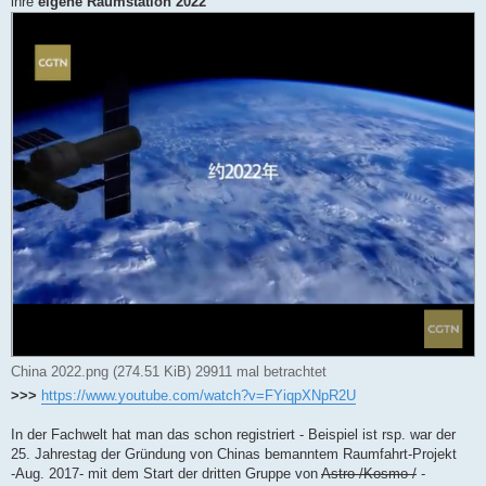
ihre
eigene Raumstation 2022
n
e
r
B
e
i
t
r
a
g
China 2022.png (274.51 KiB) 29911 mal betrachtet
>>>
https://www.youtube.com/watch?v=FYiqpXNpR2U
In der Fachwelt hat man das schon registriert - Beispiel ist rsp. war der
25. Jahrestag der Gründung von Chinas bemanntem Raumfahrt-Projekt
-Aug. 2017- mit dem Start der dritten Gruppe von
Astro-/Kosmo-/
-