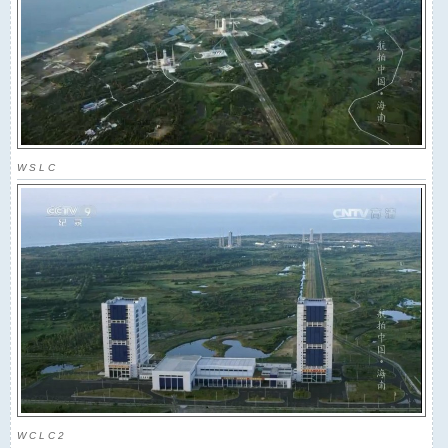
W S L C
W C L C 2