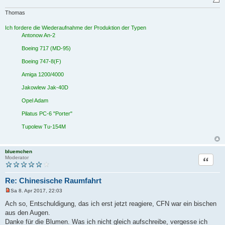
Thomas
Ich fordere die Wiederaufnahme der Produktion der Typen
Antonow An-2
Boeing 717 (MD-95)
Boeing 747-8(F)
Amiga 1200/4000
Jakowlew Jak-40D
Opel Adam
Pilatus PC-6 "Porter"
Tupolew Tu-154M
bluemchen
Zitat
Moderator
Re: Chinesische Raumfahrt
Sa 8. Apr 2017, 22:03
U
n
Ach so, Entschuldigung, das ich erst jetzt reagiere, CFN war ein bischen
g
aus den Augen.
e
l
Danke für die Blumen. Was ich nicht gleich aufschreibe, vergesse ich