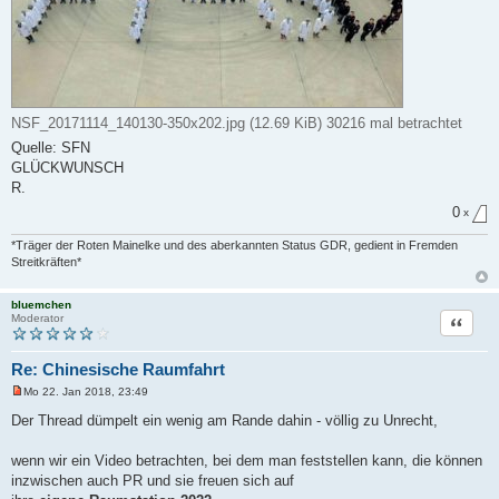
NSF_20171114_140130-350x202.jpg (12.69 KiB) 30216 mal betrachtet
Quelle: SFN
GLÜCKWUNSCH
R.
0
x
*Träger der Roten Mainelke und des aberkannten Status GDR, gedient in Fremden
Streitkräften*
bluemchen
Zitat
Moderator
Re: Chinesische Raumfahrt
Mo 22. Jan 2018, 23:49
U
n
Der Thread dümpelt ein wenig am Rande dahin - völlig zu Unrecht,
g
e
l
wenn wir ein Video betrachten, bei dem man feststellen kann, die können
e
inzwischen auch PR und sie freuen sich auf
s
e