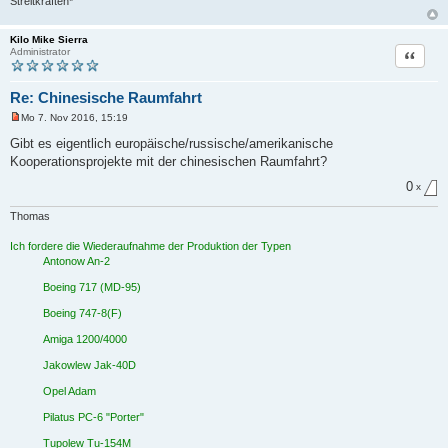
Streitkräften*
Kilo Mike Sierra
Zitat
Administrator
Re: Chinesische Raumfahrt
Mo 7. Nov 2016, 15:19
U
n
Gibt es eigentlich europäische/russische/amerikanische
g
Kooperationsprojekte mit der chinesischen Raumfahrt?
e
l
0
e
x
s
e
Thomas
n
e
Ich fordere die Wiederaufnahme der Produktion der Typen
r
B
Antonow An-2
e
i
Boeing 717 (MD-95)
t
r
Boeing 747-8(F)
a
g
Amiga 1200/4000
Jakowlew Jak-40D
Opel Adam
Pilatus PC-6 "Porter"
Tupolew Tu-154M