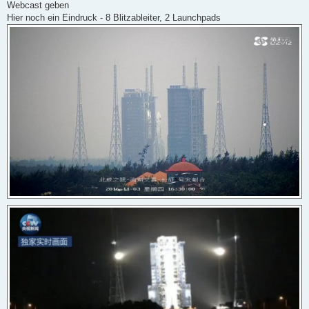
Webcast geben
s
e
Hier noch ein Eindruck - 8 Blitzableiter, 2 Launchpads
n
e
r
B
e
i
t
r
a
g