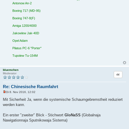
B
Antonow An-2
e
i
Boeing 717 (MD-95)
t
r
Boeing 747-8(F)
a
g
Amiga 1200/4000
Jakowlew Jak-40D
Opel Adam
Pilatus PC-6 "Porter"
Tupolew Tu-154M
bluemchen
Zitat
Moderator
Re: Chinesische Raumfahrt
Di 8. Nov 2016, 12:02
U
n
Mit Sicherheit Ja, wenn die systemische Schaumgebremstheit reduziert
g
werden kann.
e
l
e
Ein erster "zweiter" Blick - Stichwort
GloNaSS
(Globalnaja
s
e
Nawigationnaja Sputnikowaja Sistema)
n
e