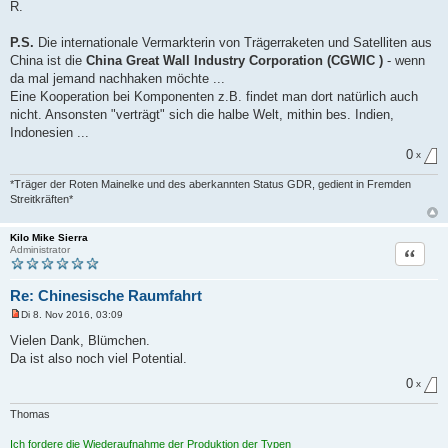
R.
P.S.
Die internationale Vermarkterin von Trägerraketen und Satelliten aus
China ist die
China Great Wall Industry Corporation (CGWIC )
- wenn
da mal jemand nachhaken möchte ...
Eine Kooperation bei Komponenten z.B. findet man dort natürlich auch
nicht. Ansonsten "verträgt" sich die halbe Welt, mithin bes. Indien,
Indonesien ...
0
x
*Träger der Roten Mainelke und des aberkannten Status GDR, gedient in Fremden
Streitkräften*
Kilo Mike Sierra
Zitat
Administrator
Re: Chinesische Raumfahrt
Di 8. Nov 2016, 03:09
U
n
Vielen Dank, Blümchen.
g
Da ist also noch viel Potential.
e
l
0
e
x
s
e
Thomas
n
e
Ich fordere die Wiederaufnahme der Produktion der Typen
r