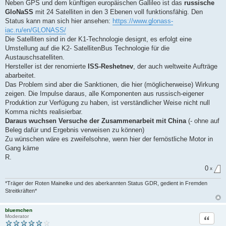
r
Neben GPS und dem künftigen europäischen Gallileo ist das
russische
B
GloNaSS
mit 24 Satelliten in den 3 Ebenen voll funktionsfähig. Den
e
i
Status kann man sich hier ansehen:
https://www.glonass-
t
iac.ru/en/GLONASS/
r
a
Die Satelliten sind in der K1-Technologie designt, es erfolgt eine
g
Umstellung auf die K2- SatellitenBus Technologie für die
Austauschsatelliten.
Hersteller ist der renomierte
ISS-Reshetnev
, der auch weltweite Aufträge
abarbeitet.
Das Problem sind aber die Sanktionen, die hier (möglicherweise) Wirkung
zeigen. Die Impulse daraus, alle Komponenten aus russisch-eigener
Produktion zur Verfügung zu haben, ist verständlicher Weise nicht null
Komma nichts realisierbar.
Daraus wuchsen Versuche der Zusammenarbeit mit China
(- ohne auf
Beleg dafür und Ergebnis verweisen zu können)
Zu wünschen wäre es zweifelsohne, wenn hier der fernöstliche Motor in
Gang käme
R.
0
x
*Träger der Roten Mainelke und des aberkannten Status GDR, gedient in Fremden
Streitkräften*
bluemchen
Zitat
Moderator