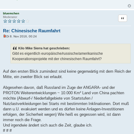
bluemchen
Zitat
Moderator
Re: Chinesische Raumfahrt
Di 8. Nov 2016, 00:24
U
n
g
Kilo Mike Sierra hat geschrieben:
e
Gibt es eigentlich europäische/russische/amerikanische
l
e
Kooperationsprojekte mit der chinesischen Raumfahrt?
s
e
n
Auf den ersten Blick zumindest sind keine gegenwärtig mit dem Reich der
e
r
Mitte, ein zweiter Blick sei erlaubt.
B
e
i
Abgesehen davon, daß Russland im Zuge der ANGARA- und der
t
PROTON Weiterentwicklungen ~ 10.000 Km² Land von China pachten
r
a
möchte (Abwurf-/ Niederfallgebiete von Startstufen /
g
Nutzlastverkleidungen bei Starts mit bestimmten Inklinationen. Dort muß
dann u.U. evakuiert werden und es dürfen keine Anlagen-Investitionen
erfolgen, der Sicherheit wegen) Wie heiß es gegessen wird, ist dann
immer noch die Frage.
Und irgendwie ändert sich auch die Zeit, glaube ich.
# # #