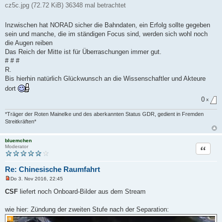
cz5c.jpg (72.72 KiB) 36348 mal betrachtet
Inzwischen hat NORAD sicher die Bahndaten, ein Erfolg sollte gegeben
sein und manche, die im ständigen Focus sind, werden sich wohl noch
die Augen reiben
Das Reich der Mitte ist für Überraschungen immer gut.
# # #
R.
Bis hierhin natürlich Glückwunsch an die Wissenschaftler und Akteure
dort
0
x
*Träger der Roten Mainelke und des aberkannten Status GDR, gedient in Fremden
Streitkräften*
bluemchen
Zitat
Moderator
Re: Chinesische Raumfahrt
Do 3. Nov 2016, 22:45
U
n
CSF
liefert noch Onboard-Bilder aus dem Stream
g
e
l
wie hier: Zündung der zweiten Stufe nach der Separation:
e
s