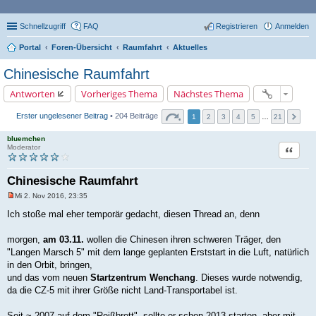
Schnellzugriff
FAQ
Registrieren
Anmelden
Portal
Foren-Übersicht
Raumfahrt
Aktuelles
Chinesische Raumfahrt
Antworten
Vorheriges Thema
Nächstes Thema
Erster ungelesener Beitrag
• 204 Beiträge
1
2
3
4
5
…
21
bluemchen
Zitat
Moderator
Chinesische Raumfahrt
Mi 2. Nov 2016, 23:35
U
n
Ich stoße mal eher temporär gedacht, diesen Thread an, denn
g
e
l
morgen,
am 03.11.
wollen die Chinesen ihren schweren Träger, den
e
"Langen Marsch 5" mit dem lange geplanten Erststart in die Luft, natürlich
s
e
in den Orbit, bringen,
n
und das vom neuen
Startzentrum Wenchang
. Dieses wurde notwendig,
e
r
da die CZ-5 mit ihrer Größe nicht Land-Transportabel ist.
B
e
i
Seit ~ 2007 auf dem "Reißbrett", sollte er schon 2013 starten, aber mit