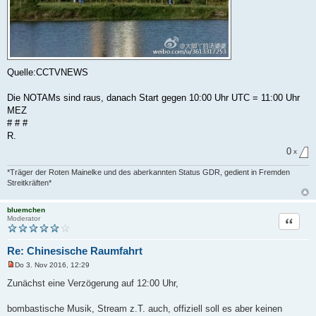
Quelle:CCTVNEWS
Die NOTAMs sind raus, danach Start gegen 10:00 Uhr UTC = 11:00 Uhr
MEZ
# # #
R.
0
x
*Träger der Roten Mainelke und des aberkannten Status GDR, gedient in Fremden
Streitkräften*
bluemchen
Zitat
Moderator
Re: Chinesische Raumfahrt
Do 3. Nov 2016, 12:29
U
n
Zunächst eine Verzögerung auf 12:00 Uhr,
g
e
l
bombastische Musik, Stream z.T. auch, offiziell soll es aber keinen
e