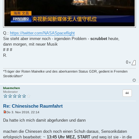
Q.:
https://twitter.com/NASASpaceflight
Sie steht aber immer noch - irgendein Problem -
scrubbet
heute,
dann morgen, mit neuer Musik
# # #
R.
0
x
*Träger der Roten Mainelke und des aberkannten Status GDR, gedient in Fremden
Streitkräften*
bluemchen
Zitat
Moderator
Re: Chinesische Raumfahrt
Do 3. Nov 2016, 22:14
U
n
Da hatte ich mich damit abgefunden und dann
g
e
l
machen die Chinesen doch noch einen Schuh daraus, Sensorikdaten
e
erfolgreich bearbeitet: ~
13:45 Uhr MEZ, START
und weg ist sie - in die
s