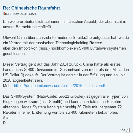
Re: Chinesische Raumfahrt
Di 8. Nov 2016, 13:24
U
n
Ein weiterer Seitenblick auf einen militärischen Aspekt, der aber nicht in
g
unsere Betrachtung einfließt:
e
l
e
Obwohl China über Jahrzehnte moderne Streitkräfte aufgebaut hat, wurde
s
e
ein Vertrag mit der russischen Technologieholding
Rostec
n
über den Import von (russ.) hochkomplexen S-400 Luftabwehrsystemen
e
r
geschlossen.
B
e
i
Dieser Vertrag geht auf das Jahr 2014 zurück, China hatte als erstes
t
Land sechs S-400-Divisionen im Gesamtwert von mehr als drei Milliarden
r
a
US-Dollar (!) gekauft. Der Vertrag ist derzeit in der Erfüllung und soll bis
g
2020 abgearbeitet sein.
Mehr:
https://de.sputniknews.com/politik/2016 ... -russland/
Das S-400-System (Nato-Code: SA-21 Growler) ist gegen alle Typen von
Flugzeugen wirksam (incl. Stealth) und kann auch taktische Raketen
abfangen. Jedes System kann gleichzeitig 36 Ziele mit insgesamt 72
Raketen in einer Entfernung von bis zu 400 Kilometern bekämpfen.
# # #
R.
0
x