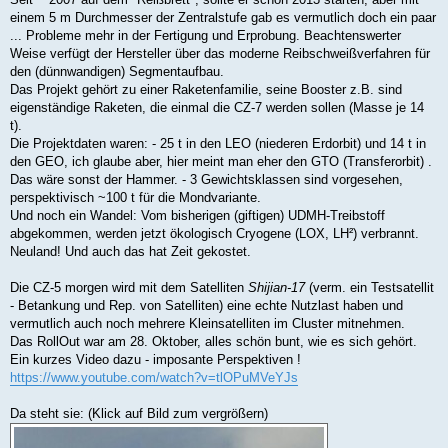
t
einem 5 m Durchmesser der Zentralstufe gab es vermutlich doch ein paar
r
a
... Probleme mehr in der Fertigung und Erprobung. Beachtenswerter
g
Weise verfügt der Hersteller über das moderne Reibschweißverfahren für
den (dünnwandigen) Segmentaufbau.
Das Projekt gehört zu einer Raketenfamilie, seine Booster z.B. sind
eigenständige Raketen, die einmal die CZ-7 werden sollen (Masse je 14
t).
Die Projektdaten waren: - 25 t in den LEO (niederen Erdorbit) und 14 t in
den GEO, ich glaube aber, hier meint man eher den GTO (Transferorbit) .
Das wäre sonst der Hammer. - 3 Gewichtsklassen sind vorgesehen,
perspektivisch ~100 t für die Mondvariante.
Und noch ein Wandel: Vom bisherigen (giftigen) UDMH-Treibstoff
abgekommen, werden jetzt ökologisch Cryogene (LOX, LH²) verbrannt.
Neuland! Und auch das hat Zeit gekostet.
Die CZ-5 morgen wird mit dem Satelliten
Shijian-17
(verm. ein Testsatellit
- Betankung und Rep. von Satelliten) eine echte Nutzlast haben und
vermutlich auch noch mehrere Kleinsatelliten im Cluster mitnehmen.
Das RollOut war am 28. Oktober, alles schön bunt, wie es sich gehört.
Ein kurzes Video dazu - imposante Perspektiven !
https://www.youtube.com/watch?v=tlOPuMVeYJs
Da steht sie: (Klick auf Bild zum vergrößern)