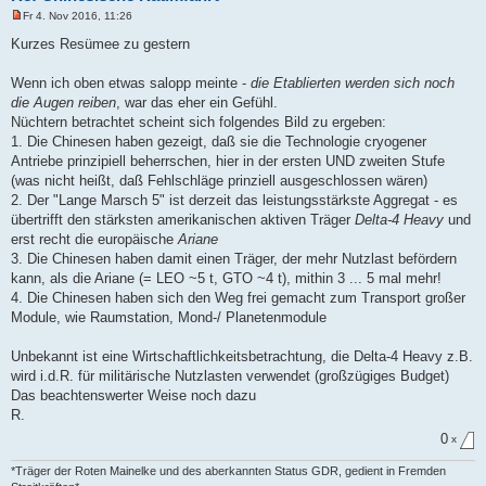
Fr 4. Nov 2016, 11:26
U
n
Kurzes Resümee zu gestern
g
e
l
Wenn ich oben etwas salopp meinte -
die Etablierten werden sich noch
e
die Augen reiben
, war das eher ein Gefühl.
s
e
Nüchtern betrachtet scheint sich folgendes Bild zu ergeben:
n
1. Die Chinesen haben gezeigt, daß sie die Technologie cryogener
e
r
Antriebe prinzipiell beherrschen, hier in der ersten UND zweiten Stufe
B
(was nicht heißt, daß Fehlschläge prinziell ausgeschlossen wären)
e
i
2. Der "Lange Marsch 5" ist derzeit das leistungsstärkste Aggregat - es
t
übertrifft den stärksten amerikanischen aktiven Träger
Delta-4 Heavy
und
r
a
erst recht die europäische
Ariane
g
3. Die Chinesen haben damit einen Träger, der mehr Nutzlast befördern
kann, als die Ariane (= LEO ~5 t, GTO ~4 t), mithin 3 ... 5 mal mehr!
4. Die Chinesen haben sich den Weg frei gemacht zum Transport großer
Module, wie Raumstation, Mond-/ Planetenmodule
Unbekannt ist eine Wirtschaftlichkeitsbetrachtung, die Delta-4 Heavy z.B.
wird i.d.R. für militärische Nutzlasten verwendet (großzügiges Budget)
Das beachtenswerter Weise noch dazu
R.
0
x
*Träger der Roten Mainelke und des aberkannten Status GDR, gedient in Fremden