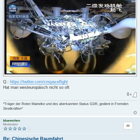
e
n
e
r
B
e
i
t
r
a
g
Q.:
https://twitter.com/cnspaceflight
Hat man westeuropäisch nicht so oft
0
x
*Träger der Roten Mainelke und des aberkannten Status GDR, gedient in Fremden
Streitkräften*
bluemchen
Zitat
Moderator
Re: Chinesische Raumfahrt