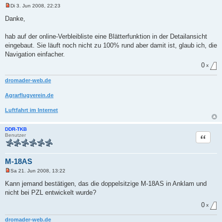
Di 3. Jun 2008, 22:23
U
n
Danke,
g
e
l
hab auf der online-Verbleibliste eine Blätterfunktion in der Detailansicht
e
eingebaut. Sie läuft noch nicht zu 100% rund aber damit ist, glaub ich, die
s
e
Navigation einfacher.
n
e
0
x
r
B
dromader-web.de
e
i
t
Agrarflugverein.de
r
a
Luftfahrt im Internet
g
DDR-TKB
Zitat
Benutzer
M-18AS
Sa 21. Jun 2008, 13:22
U
n
Kann jemand bestätigen, das die doppelsitzige M-18AS in Anklam und
g
nicht bei PZL entwickelt wurde?
e
l
0
e
x
s
e
dromader-web.de