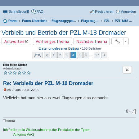
Schnellzugriff
FAQ
Registrieren
Anmelden
Portal
Foren-Übersicht
Flugzeugtypen, Triebwerke und Technik
Flugzeug-Typen
PZL
PZL M18 Dromader
Verbleib und Betrieb der PZL M-18 Dromader
Antworten
Vorheriges Thema
Nächstes Thema
Erster ungelesener Beitrag
• 166 Beiträge
1
2
3
4
5
6
…
17
Kilo Mike Sierra
Zitat
Administrator
Re: Verbleib der PZL M-18 Dromader
Mo 2. Jun 2008, 22:29
U
n
Vielleicht hat man hier aus zwei Flugzeugen eins gemacht.
g
e
l
0
e
x
s
e
Thomas
n
e
Ich fordere die Wiederaufnahme der Produktion der Typen
r
B
Antonow An-2
e