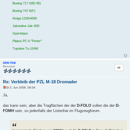
i
Boeing 717 (MD-95)
t
r
Boeing 747-8(F)
a
g
Amiga 1200/4000
Jakowlew Jak-40D
Opel Adam
Pilatus PC-6 "Porter"
Tupolew Tu-154M
DDR-TKB
Zitat
Benutzer
Re: Verbleib der PZL M-18 Dromader
Di 3. Jun 2008, 08:04
U
n
Ja,
g
e
l
das kann sein, aber die Tragflächen der der
D-FOLO
sollen die der
D-
e
FOMH
sein, so jedenfalls der Listenhai im Flugzeugforum.
s
e
n
e
r
B