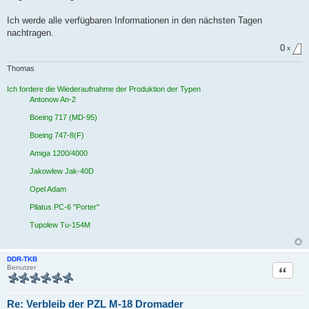
e
n
Ich werde alle verfügbaren Informationen in den nächsten Tagen
e
r
nachtragen.
B
e
0
x
i
t
Thomas
r
a
g
Ich fordere die Wiederaufnahme der Produktion der Typen
Antonow An-2
Boeing 717 (MD-95)
Boeing 747-8(F)
Amiga 1200/4000
Jakowlew Jak-40D
Opel Adam
Pilatus PC-6 "Porter"
Tupolew Tu-154M
DDR-TKB
Zitat
Benutzer
Re: Verbleib der PZL M-18 Dromader