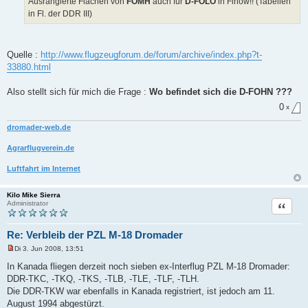
Ausrangierte Flächen von
FOMH
auch für
D-FOLO
in Finow!! (Tabellen
e
i
in Fl. der DDR III)
t
r
a
g
Quelle :
http://www.flugzeugforum.de/forum/archive/index.php?t-
33880.html
Also stellt sich für mich die Frage :
Wo befindet sich die D-FOHN ???
0
x
dromader-web.de
Agrarflugverein.de
Luftfahrt im Internet
Kilo Mike Sierra
Zitat
Administrator
Re: Verbleib der PZL M-18 Dromader
Di 3. Jun 2008, 13:51
U
n
In Kanada fliegen derzeit noch sieben ex-Interflug PZL M-18 Dromader:
g
DDR-TKC, -TKQ, -TKS, -TLB, -TLE, -TLF, -TLH.
e
l
Die DDR-TKW war ebenfalls in Kanada registriert, ist jedoch am 11.
e
August 1994 abgestürzt.
s