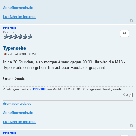
n
e
Agrarflugverein.de
r
B
e
Luftfahrt im Internet
i
t
r
DDR-TKB
a
Zitat
Benutzer
g
Typenseite
Fr 4. Jul 2008, 08:24
U
n
In ca 36 Stunden, also morgen Abend gegen 20:00 Uhr wird die M18 -
g
Typenseite online gehen. Bin auf euer Feedback gespannt.
e
l
e
Gruss Guido
s
e
n
Zuletzt geändert von
DDR-TKB
am Mo 14. Jul 2008, 02:50, insgesamt 1-mal geändert.
e
r
0
x
B
e
dromader-web.de
i
t
r
Agrarflugverein.de
a
g
Luftfahrt im Internet
DDR-TKB