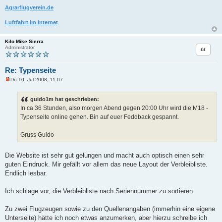
e
Agrarflugverein.de
i
t
r
Luftfahrt im Internet
a
g
Kilo Mike Sierra
Zitat
Administrator
Re: Typenseite
Do 10. Jul 2008, 11:07
U
n
g
guido1m hat geschrieben:
e
In ca 36 Stunden, also morgen Abend gegen 20:00 Uhr wird die M18 -
l
e
Typenseite online gehen. Bin auf euer Feddback gespannt.
s
e
n
Gruss Guido
e
r
B
Die Website ist sehr gut gelungen und macht auch optisch einen sehr
e
i
guten Eindruck. Mir gefällt vor allem das neue Layout der Verbleibliste.
t
Endlich lesbar.
r
a
g
Ich schlage vor, die Verbleibliste nach Seriennummer zu sortieren.
Zu zwei Flugzeugen sowie zu den Quellenangaben (immerhin eine eigene
Unterseite) hätte ich noch etwas anzumerken, aber hierzu schreibe ich