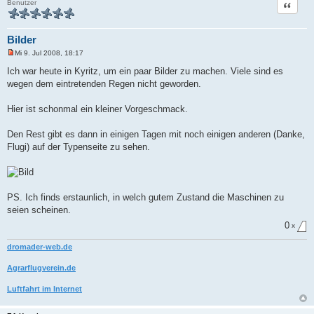
Zitat
Benutzer
Bilder
Mi 9. Jul 2008, 18:17
U
n
Ich war heute in Kyritz, um ein paar Bilder zu machen. Viele sind es
g
wegen dem eintretenden Regen nicht geworden.
e
l
e
Hier ist schonmal ein kleiner Vorgeschmack.
s
e
n
Den Rest gibt es dann in einigen Tagen mit noch einigen anderen (Danke,
e
r
Flugi) auf der Typenseite zu sehen.
B
e
i
t
r
a
PS. Ich finds erstaunlich, in welch gutem Zustand die Maschinen zu
g
seien scheinen.
0
x
dromader-web.de
Agrarflugverein.de
Luftfahrt im Internet