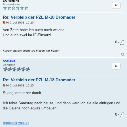
EA-Henning
Zitat
Administrator
Re: Verbleib der PZL M-18 Dromader
Mi 9. Jul 2008, 19:20
U
n
Von Zette habe ich auch noch welche!
g
Und auch zwei im IF-Einsatz!
e
l
0
e
x
s
e
Flieger sterben nicht, sie fliegen nur höher!
n
e
r
DDR-TKB
B
Zitat
Benutzer
e
i
t
r
Re: Verbleib der PZL M-18 Dromader
a
g
Mi 9. Jul 2008, 19:25
U
n
Super, immer her damit.
g
e
l
Ich fahre Samstag nach hause, und dann werd ich sie alle einfügen und
e
die Galerie noch etwas umbauen.
s
e
0
x
n
e
r
dromader-web.de
B