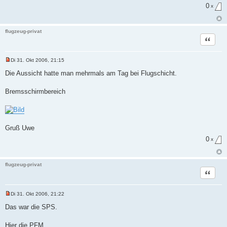
a
0
x
g
flugzeug-privat
Zitat
Di 31. Okt 2006, 21:15
U
n
Die Aussicht hatte man mehrmals am Tag bei Flugschicht.
g
e
l
Bremsschirmbereich
e
s
e
n
e
r
Gruß Uwe
B
e
0
x
i
t
r
a
flugzeug-privat
g
Zitat
Di 31. Okt 2006, 21:22
U
n
Das war die SPS.
g
e
l
Hier die PFM.