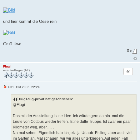
e
s
e
n
e
r
und hier kommt die Oese rein
B
e
i
t
r
a
Gruß Uwe
g
0
x
Flugi
Zitat
ex-Interflieger (AF)
Di 31. Okt 2006, 22:24
U
n
g
flugzeug-privat hat geschrieben:
e
@Flugi
l
e
s
Das mit der Ausstellung ist ne Idee. Ich würde gern da hin. mal die
e
n
Leute von Cottbus wieder treffen. Ist ne dufte Truppe. Ist zwar ein paar
e
Kilometer weg, aber...... .
r
B
Na mal sehen. Eigentlich hab ich jetzt ja Urlaub. Es liegt aber auch viel
e
im Garten an. Mal schauen, wir wir alles unterkriegen. Auf jeden Fall
i