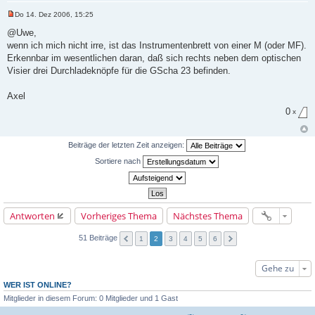
Do 14. Dez 2006, 15:25
U
n
@Uwe,
g
wenn ich mich nicht irre, ist das Instrumentenbrett von einer M (oder MF).
e
l
Erkennbar im wesentlichen daran, daß sich rechts neben dem optischen
e
Visier drei Durchladeknöpfe für die GScha 23 befinden.
s
e
n
Axel
e
r
0
x
B
e
i
t
Beiträge der letzten Zeit anzeigen:
r
a
Sortiere nach
g
Antworten
Vorheriges Thema
Nächstes Thema
51 Beiträge
1
2
3
4
5
6
Gehe zu
WER IST ONLINE?
Mitglieder in diesem Forum: 0 Mitglieder und 1 Gast