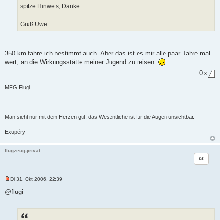
t
spitze Hinweis, Danke.
r
a
g
Gruß Uwe
350 km fahre ich bestimmt auch. Aber das ist es mir alle paar Jahre mal
wert, an die Wirkungsstätte meiner Jugend zu reisen.
0
x
MFG Flugi
Man sieht nur mit dem Herzen gut, das Wesentliche ist für die Augen unsichtbar.
Exupéry
flugzeug-privat
Zitat
Di 31. Okt 2006, 22:39
U
n
@flugi
g
e
l
e
s