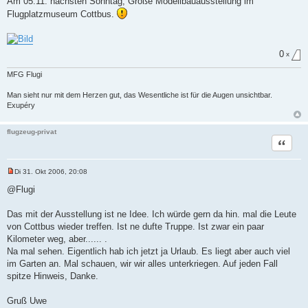
Am 05.11. nächsten Sonntag, Große Modellbauausstellung im
B
Flugplatzmuseum Cottbus.
e
i
t
r
a
0
x
g
MFG Flugi
Man sieht nur mit dem Herzen gut, das Wesentliche ist für die Augen unsichtbar.
Exupéry
flugzeug-privat
Zitat
Di 31. Okt 2006, 20:08
U
n
@Flugi
g
e
l
Das mit der Ausstellung ist ne Idee. Ich würde gern da hin. mal die Leute
e
von Cottbus wieder treffen. Ist ne dufte Truppe. Ist zwar ein paar
s
e
Kilometer weg, aber...... .
n
Na mal sehen. Eigentlich hab ich jetzt ja Urlaub. Es liegt aber auch viel
e
r
im Garten an. Mal schauen, wir wir alles unterkriegen. Auf jeden Fall
B
spitze Hinweis, Danke.
e
i
t
Gruß Uwe
r