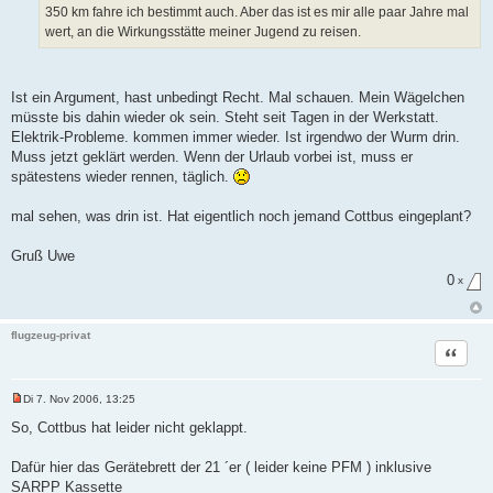
e
350 km fahre ich bestimmt auch. Aber das ist es mir alle paar Jahre mal
n
wert, an die Wirkungsstätte meiner Jugend zu reisen.
e
r
B
e
i
Ist ein Argument, hast unbedingt Recht. Mal schauen. Mein Wägelchen
t
müsste bis dahin wieder ok sein. Steht seit Tagen in der Werkstatt.
r
a
Elektrik-Probleme. kommen immer wieder. Ist irgendwo der Wurm drin.
g
Muss jetzt geklärt werden. Wenn der Urlaub vorbei ist, muss er
spätestens wieder rennen, täglich.
mal sehen, was drin ist. Hat eigentlich noch jemand Cottbus eingeplant?
Gruß Uwe
0
x
flugzeug-privat
Zitat
Di 7. Nov 2006, 13:25
U
n
So, Cottbus hat leider nicht geklappt.
g
e
l
Dafür hier das Gerätebrett der 21 ´er ( leider keine PFM ) inklusive
e
SARPP Kassette
s