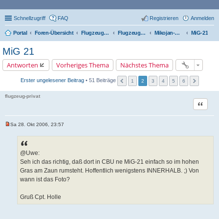
Schnellzugriff
FAQ
Registrieren
Anmelden
Portal
Foren-Übersicht
Flugzeugtypen, Triebwerke und Technik
Flugzeug-Typen
Mikojan-Gurjewitsch (MiG)
MiG-21
MiG 21
Antworten
Vorheriges Thema
Nächstes Thema
Erster ungelesener Beitrag
• 51 Beiträge
1
2
3
4
5
6
flugzeug-privat
Zitat
Sa 28. Okt 2006, 23:57
U
n
g
e
l
@Uwe:
e
Seh ich das richtig, daß dort in CBU ne MiG-21 einfach so im hohen
s
e
Gras am Zaun rumsteht. Hoffentlich wenigstens INNERHALB. ;) Von
n
wann ist das Foto?
e
r
B
Gruß Cpt. Holle
e
i
t
r