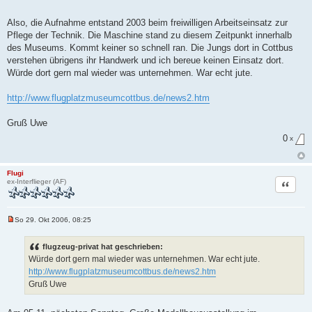
a
g
Also, die Aufnahme entstand 2003 beim freiwilligen Arbeitseinsatz zur
Pflege der Technik. Die Maschine stand zu diesem Zeitpunkt innerhalb
des Museums. Kommt keiner so schnell ran. Die Jungs dort in Cottbus
verstehen übrigens ihr Handwerk und ich bereue keinen Einsatz dort.
Würde dort gern mal wieder was unternehmen. War echt jute.
http://www.flugplatzmuseumcottbus.de/news2.htm
Gruß Uwe
0
x
Flugi
Zitat
ex-Interflieger (AF)
So 29. Okt 2006, 08:25
U
n
g
flugzeug-privat hat geschrieben:
e
Würde dort gern mal wieder was unternehmen. War echt jute.
l
e
http://www.flugplatzmuseumcottbus.de/news2.htm
s
Gruß Uwe
e
n
e
r