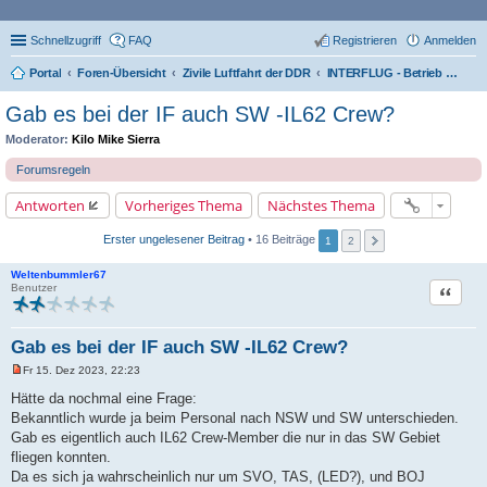
Schnellzugriff
FAQ
Registrieren
Anmelden
Portal
Foren-Übersicht
Zivile Luftfahrt der DDR
INTERFLUG - Betrieb Verkehrsflug (VF)
Gab es bei der IF auch SW -IL62 Crew?
Moderator:
Kilo Mike Sierra
Forumsregeln
Antworten
Vorheriges Thema
Nächstes Thema
Erster ungelesener Beitrag
• 16 Beiträge
1
2
Weltenbummler67
Zitat
Benutzer
Gab es bei der IF auch SW -IL62 Crew?
Fr 15. Dez 2023, 22:23
U
n
Hätte da nochmal eine Frage:
g
Bekanntlich wurde ja beim Personal nach NSW und SW unterschieden.
e
l
Gab es eigentlich auch IL62 Crew-Member die nur in das SW Gebiet
e
fliegen konnten.
s
e
Da es sich ja wahrscheinlich nur um SVO, TAS, (LED?), und BOJ
n