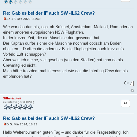
a
g
Re: Gab es bei der IF auch SW -IL62 Crew?
So 17. Dez 2023, 21:49
U
n
Wie war das damals, egal ob Brüssel, Amsterdam, Mailand, Rom oder an
g
einem anderen europäischen NSW Flughafen.
e
l
In der kurzen Zeit, die die Maschine dort gewendet hat.
e
Der Kapitän durfte sicher die Maschine nochmal optisch am Boden
s
e
checken. - Durften die anderen z.B. die Flugbegleiter auch kurz aufs
n
Vorfeld Luft schnappen?
e
r
Aber was ich meine, viel gesehen (von den Städten) hat man da als
B
Crewmitglied nicht.
e
i
Mich hätte trotzdem mal interessiert wie das die Interflug Crew damals
t
empfunden hat?
r
a
0
x
g
Silbertablett
Zitat
ex-Interflieger (FB/VF)
Re: Gab es bei der IF auch SW -IL62 Crew?
Di 5. Mär 2024, 16:33
U
n
Hallo Weltenbummler, guten Tag – und danke für die Fragestellung. Ich
g