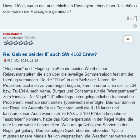
e
i
Diese Flüge, waren das ausschließlich Passagiere ebendieser Reisebüros
t
oder waren die Passagiere gemischt?
r
a
0
x
g
Silbertablett
Zitat
ex-Interflieger (FB/VF)
Re: Gab es bei der IF auch SW -IL62 Crew?
Mi 6. Mär 2024, 11:19
U
n
"Flugunion" und "Flugring" hießen die beiden Westberliner
g
Reiseveranstalter, die sich über die jeweilige Sommersaison fest mit der
e
l
Interflug verbanden. Da die "Düse" in den Siebziger Jahren die
e
Propellermaschinen zu verdrängen begann, kam in erster Linie die Tu-134
s
e
bzw. Tu-134 A nach Varna, Burgas und Constanta für die "Westgermanen"
n
zum Einsatz. Der Vogel "litt" allerdings unter gelegentlichen technischen
e
r
Problemen, weshalb nicht selten Typenwechsel erfolgte. Das war dann in
B
der Regel ein Ärgernis für die Touristen, weil die IL-18 lauter und
e
i
langsamer war. Auch wenn sich 76 PAX auf 100 Plätzen bequehmer
t
"ausbreiten" konnten, hatte das Kabinenpersonal in der Regel Mühe, die
r
a
gute Laune wieder herzustellen. Was mit großzügigem Service in der
g
Regel gut gelang. Den beiläufigen Spott über die röhrenden "Quirle"
mussten unsere Mädels freilich wegstecken, die Westberliner waren eben