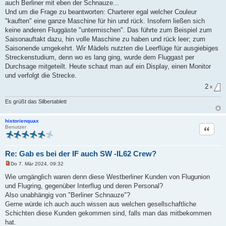
auch Berliner mit eben der Schnauze...
Und um die Frage zu beantworten: Charterer egal welcher Couleur
"kauften" eine ganze Maschine für hin und rück. Insofern ließen sich
keine anderen Fluggäste "untermischen". Das führte zum Beispiel zum
Saisonauftakt dazu, hin volle Maschine zu haben und rück leer; zum
Saisonende umgekehrt. Wir Mädels nutzten die Leerflüge für ausgiebiges
Streckenstudium, denn wo es lang ging, wurde dem Fluggast per
Durchsage mitgeteilt. Heute schaut man auf ein Display, einen Monitor
und verfolgt die Strecke.
2
x
Es grüßt das Silbertablett
historienquax
Zitat
Benutzer
Re: Gab es bei der IF auch SW -IL62 Crew?
Do 7. Mär 2024, 09:32
U
n
Wie umgänglich waren denn diese Westberliner Kunden von Flugunion
g
und Flugring, gegenüber Interflug und deren Personal?
e
l
Also unabhängig von "Berliner Schnauze"?
e
Gerne würde ich auch auch wissen aus welchen gesellschaftliche
s
e
Schichten diese Kunden gekommen sind, falls man das mitbekommen
n
hat.
e