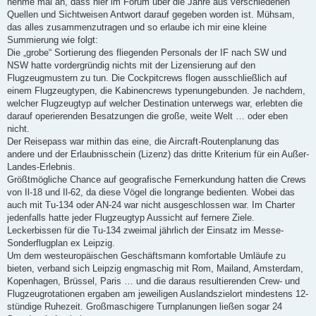
nehme mal an, dass hier im Forum über die Jahre aus verschiedenen
e
l
Quellen und Sichtweisen Antwort darauf gegeben worden ist. Mühsam,
e
das alles zusammenzutragen und so erlaube ich mir eine kleine
s
e
Summierung wie folgt:
n
Die „grobe“ Sortierung des fliegenden Personals der IF nach SW und
e
r
NSW hatte vordergründig nichts mit der Lizensierung auf den
B
Flugzeugmustern zu tun. Die Cockpitcrews flogen ausschließlich auf
e
i
einem Flugzeugtypen, die Kabinencrews typenungebunden. Je nachdem,
t
welcher Flugzeugtyp auf welcher Destination unterwegs war, erlebten die
r
a
darauf operierenden Besatzungen die große, weite Welt … oder eben
g
nicht.
Der Reisepass war mithin das eine, die Aircraft-Routenplanung das
andere und der Erlaubnisschein (Lizenz) das dritte Kriterium für ein Außer-
Landes-Erlebnis.
Größtmögliche Chance auf geografische Fernerkundung hatten die Crews
von Il-18 und Il-62, da diese Vögel die longrange bedienten. Wobei das
auch mit Tu-134 oder AN-24 war nicht ausgeschlossen war. Im Charter
jedenfalls hatte jeder Flugzeugtyp Aussicht auf fernere Ziele.
Leckerbissen für die Tu-134 zweimal jährlich der Einsatz im Messe-
Sonderflugplan ex Leipzig.
Um dem westeuropäischen Geschäftsmann komfortable Umläufe zu
bieten, verband sich Leipzig engmaschig mit Rom, Mailand, Amsterdam,
Kopenhagen, Brüssel, Paris … und die daraus resultierenden Crew- und
Flugzeugrotationen ergaben am jeweiligen Auslandszielort mindestens 12-
stündige Ruhezeit. Großmaschigere Turnplanungen ließen sogar 24