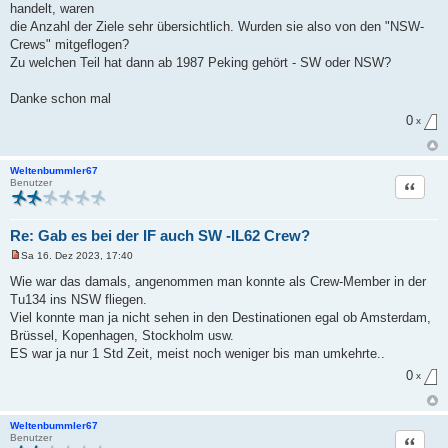
handelt, waren
e
r
die Anzahl der Ziele sehr übersichtlich. Wurden sie also von den "NSW-
B
Crews" mitgeflogen?
e
i
Zu welchen Teil hat dann ab 1987 Peking gehört - SW oder NSW?
t
r
a
Danke schon mal
g
0
x
Weltenbummler67
Zitat
Benutzer
Re: Gab es bei der IF auch SW -IL62 Crew?
Sa 16. Dez 2023, 17:40
U
n
Wie war das damals, angenommen man konnte als Crew-Member in der
g
Tu134 ins NSW fliegen.
e
l
Viel konnte man ja nicht sehen in den Destinationen egal ob Amsterdam,
e
Brüssel, Kopenhagen, Stockholm usw.
s
e
ES war ja nur 1 Std Zeit, meist noch weniger bis man umkehrte..
n
e
0
x
r
B
e
i
Weltenbummler67
t
Zitat
Benutzer
r