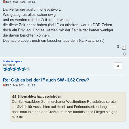
Di 5. Mär 2024, 19:44
U
n
Danke für die ausführliche Antwort.
g
Wie gesagt es alles schon ewig,
e
l
und es werden mit der Zeit immer weniger,
e
die diese Zeit erlebt haben (bei IF zu arbeiten, war zu DDR Zeiten
s
e
doch ein Privileg. Und es werden mit der Zeit leider immer weniger
n
die davon berichten können.
e
r
Deshalb plaudert noch ein bisschen aus dem Nähkästchen ;)
B
e
0
x
i
t
r
a
historienquax
g
Zitat
Benutzer
Re: Gab es bei der IF auch SW -IL62 Crew?
Di 5. Mär 2024, 21:12
U
n
g
Silbertablett hat geschrieben:
e
Der SchwarzMeer-Sommercharter Westberliner Reisebüros sorgte
l
e
zusätzlich für Aussichten auf Hotel- und Ferienortserkundung, ohne
s
dass man in einen der Großraum- bzw. londdistance Flieger steigen
e
n
musste.
e
r
B