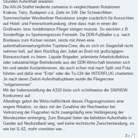
Stunden Aufenthalt erwarten.
Die AN-24-Staffel bediente zeitweise in vergleichbaren Rotationen
Krakow, Tatry, Budapest u.ä. Ziele im SW. Der SchwarzMeer-
Sommercharter Westberliner Reisebüros sorgte zusätzlich für Aussichten
auf Hotel- und Ferienortserkundung, ohne dass man in einen der
Großraum- bzw. londdistance Flieger steigen musste. So weckten z.B.
Sonderflüge zu Sportereignissen Fernweh. Da DDR-Fußballer u.a. nach
Bordeaux zum Kicken reisten, reiste mit ihnen eine
aufenthaltserwartungsfrohe Tupolew-Crew, die es sich im Siegesfall nicht
nehmen ließ, auf dem Rückflug den Jubel an Bord mit großzügigem
Bierausschank zu feiern. Liquide Brigaden, prämiierte Arbeitskollektive
oder valutaträchtige Betriebsteile aus der DDR-Wirtschaft leisteten sich
hin und wieder Auslandsreisen, die auch schon mal nach Split und Pula
führten und dafür eine "Ente" oder die Tu-134 der INTERFLUG charterten.
Je nach deren Zielort-Aufenthaltsplänen wurde die Fliegercrew
"mitgenommen".
Mit der Indienststellung der A310 löste sich schrittweise die SW/NSW-
Konkurrenz auf.
Allerdings gebot die Wirtschaftlichkeit dieses Flugzeugmusters eine
engere Rotation, so dass mit der Zunahme der Reichweiten bei
Verkürzung der Flugzeiten nicht zwangsläufig eine Verlängerung der
Wendezeiten einherging. Zum Beispiel fielen die beliebten Aufenthalte in
Gander auf Neufundland weg, weil keine technische Zwischenlandung, so
wie bei IL-62, mehr vonnöten war…
3
x