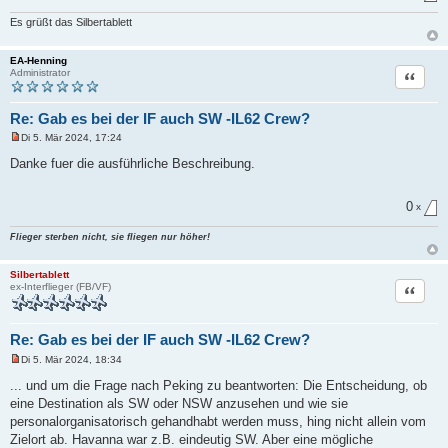
Es grüßt das Silbertablett
EA-Henning
Zitat
Administrator
Re: Gab es bei der IF auch SW -IL62 Crew?
Di 5. Mär 2024, 17:24
U
n
Danke fuer die ausführliche Beschreibung.
g
e
l
0
e
x
s
e
Flieger sterben nicht, sie fliegen nur höher!
n
e
r
Silbertablett
B
Zitat
ex-Interflieger (FB/VF)
e
i
t
r
Re: Gab es bei der IF auch SW -IL62 Crew?
a
g
Di 5. Mär 2024, 18:34
U
n
... und um die Frage nach Peking zu beantworten: Die Entscheidung, ob
g
eine Destination als SW oder NSW anzusehen und wie sie
e
l
personalorganisatorisch gehandhabt werden muss, hing nicht allein vom
e
Zielort ab. Havanna war z.B. eindeutig SW. Aber eine mögliche
s