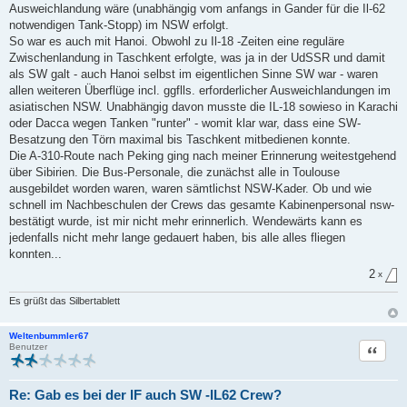
e
Ausweichlandung wäre (unabhängig vom anfangs in Gander für die Il-62
n
notwendigen Tank-Stopp) im NSW erfolgt.
e
r
So war es auch mit Hanoi. Obwohl zu Il-18 -Zeiten eine reguläre
B
Zwischenlandung in Taschkent erfolgte, was ja in der UdSSR und damit
e
i
als SW galt - auch Hanoi selbst im eigentlichen Sinne SW war - waren
t
allen weiteren Überflüge incl. ggflls. erforderlicher Ausweichlandungen im
r
a
asiatischen NSW. Unabhängig davon musste die IL-18 sowieso in Karachi
g
oder Dacca wegen Tanken "runter" - womit klar war, dass eine SW-
Besatzung den Törn maximal bis Taschkent mitbedienen konnte.
Die A-310-Route nach Peking ging nach meiner Erinnerung weitestgehend
über Sibirien. Die Bus-Personale, die zunächst alle in Toulouse
ausgebildet worden waren, waren sämtlichst NSW-Kader. Ob und wie
schnell im Nachbeschulen der Crews das gesamte Kabinenpersonal nsw-
bestätigt wurde, ist mir nicht mehr erinnerlich. Wendewärts kann es
jedenfalls nicht mehr lange gedauert haben, bis alle alles fliegen
konnten...
2
x
Es grüßt das Silbertablett
Weltenbummler67
Zitat
Benutzer
Re: Gab es bei der IF auch SW -IL62 Crew?