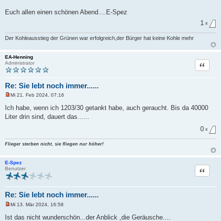
Euch allen einen schönen Abend....E-Spez
1
x
Der Kohleausstieg der Grünen war erfolgreich,der Bürger hat keine Kohle mehr
EA-Henning
Zitat
Administrator
Re: Sie lebt noch immer......
Mi 21. Feb 2024, 07:16
U
n
Ich habe, wenn ich 1203/30 getankt habe, auch geraucht. Bis da 40000
g
Liter drin sind, dauert das......
e
l
0
e
x
s
e
Flieger sterben nicht, sie fliegen nur höher!
n
e
r
E-Spez
B
Zitat
Benutzer
e
i
t
r
Re: Sie lebt noch immer......
a
g
Mi 13. Mär 2024, 16:58
U
n
Ist das nicht wunderschön...der Anblick ,die Geräusche....
g