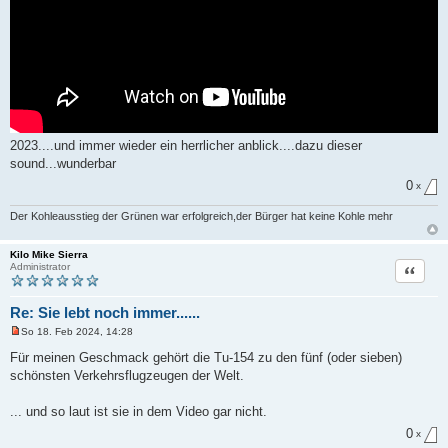
e
i
t
r
a
g
2023....und immer wieder ein herrlicher anblick....dazu dieser
sound...wunderbar
0
x
Der Kohleausstieg der Grünen war erfolgreich,der Bürger hat keine Kohle mehr
Kilo Mike Sierra
Zitat
Administrator
Re: Sie lebt noch immer......
So 18. Feb 2024, 14:28
U
n
Für meinen Geschmack gehört die Tu-154 zu den fünf (oder sieben)
g
schönsten Verkehrsflugzeugen der Welt.
e
l
e
... und so laut ist sie in dem Video gar nicht.
s
e
0
x
n