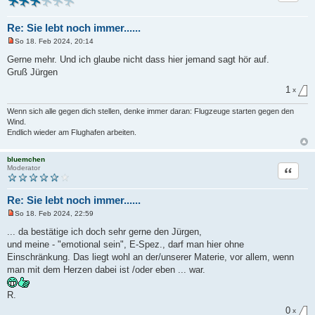
Re: Sie lebt noch immer......
So 18. Feb 2024, 20:14
U
n
Gerne mehr. Und ich glaube nicht dass hier jemand sagt hör auf.
g
Gruß Jürgen
e
l
1
e
x
s
e
Wenn sich alle gegen dich stellen, denke immer daran: Flugzeuge starten gegen den
n
Wind.
e
Endlich wieder am Flughafen arbeiten.
r
B
e
i
bluemchen
t
Zitat
Moderator
r
a
g
Re: Sie lebt noch immer......
So 18. Feb 2024, 22:59
U
n
... da bestätige ich doch sehr gerne den Jürgen,
g
und meine - "emotional sein", E-Spez., darf man hier ohne
e
l
Einschränkung. Das liegt wohl an der/unserer Materie, vor allem, wenn
e
man mit dem Herzen dabei ist /oder eben ... war.
s
e
n
R.
e
r
0
x
B