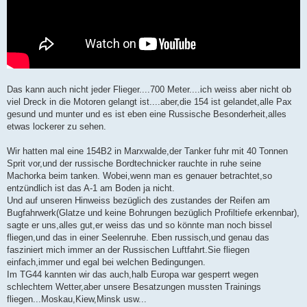
t
r
a
g
Das kann auch nicht jeder Flieger....700 Meter....ich weiss aber nicht ob
viel Dreck in die Motoren gelangt ist....aber,die 154 ist gelandet,alle Pax
gesund und munter und es ist eben eine Russische Besonderheit,alles
etwas lockerer zu sehen.
Wir hatten mal eine 154B2 in Marxwalde,der Tanker fuhr mit 40 Tonnen
Sprit vor,und der russische Bordtechnicker rauchte in ruhe seine
Machorka beim tanken. Wobei,wenn man es genauer betrachtet,so
entzündlich ist das A-1 am Boden ja nicht.
Und auf unseren Hinweiss bezüglich des zustandes der Reifen am
Bugfahrwerk(Glatze und keine Bohrungen bezüglich Profiltiefe erkennbar),
sagte er uns,alles gut,er weiss das und so könnte man noch bissel
fliegen,und das in einer Seelenruhe. Eben russisch,und genau das
fasziniert mich immer an der Russischen Luftfahrt.Sie fliegen
einfach,immer und egal bei welchen Bedingungen.
Im TG44 kannten wir das auch,halb Europa war gesperrt wegen
schlechtem Wetter,aber unsere Besatzungen mussten Trainings
fliegen...Moskau,Kiew,Minsk usw...