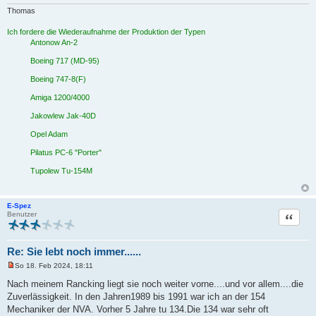
e
r
Thomas
B
e
Ich fordere die Wiederaufnahme der Produktion der Typen
i
Antonow An-2
t
r
a
Boeing 717 (MD-95)
g
Boeing 747-8(F)
Amiga 1200/4000
Jakowlew Jak-40D
Opel Adam
Pilatus PC-6 "Porter"
Tupolew Tu-154M
E-Spez
Zitat
Benutzer
Re: Sie lebt noch immer......
So 18. Feb 2024, 18:11
U
n
Nach meinem Rancking liegt sie noch weiter vorne....und vor allem....die
g
Zuverlässigkeit. In den Jahren1989 bis 1991 war ich an der 154
e
l
Mechaniker der NVA. Vorher 5 Jahre tu 134.Die 134 war sehr oft
e