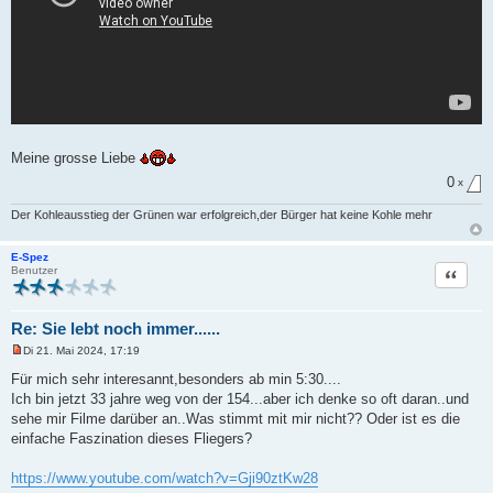
Meine grosse Liebe
0
x
Der Kohleausstieg der Grünen war erfolgreich,der Bürger hat keine Kohle mehr
E-Spez
Zitat
Benutzer
Re: Sie lebt noch immer......
Di 21. Mai 2024, 17:19
U
n
Für mich sehr interesannt,besonders ab min 5:30....
g
Ich bin jetzt 33 jahre weg von der 154...aber ich denke so oft daran..und
e
l
sehe mir Filme darüber an..Was stimmt mit mir nicht?? Oder ist es die
e
einfache Faszination dieses Fliegers?
s
e
n
https://www.youtube.com/watch?v=Gji90ztKw28
e
r