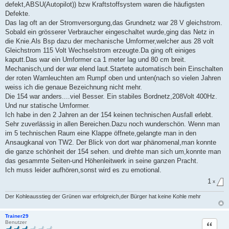
defekt,ABSU(Autopilot)) bzw Kraftstoffsystem waren die häufigsten
s
e
Defekte.
n
Das lag oft an der Stromversorgung,das Grundnetz war 28 V gleichstrom.
e
r
Sobald ein grösserer Verbraucher eingeschaltet wurde,ging das Netz in
B
die Knie.Als Bsp dazu der mechanische Umformer,welcher aus 28 volt
e
i
Gleichstrom 115 Volt Wechselstrom erzeugte.Da ging oft einiges
t
kaputt.Das war ein Umformer ca 1 meter lag und 80 cm breit.
r
a
Mechanisch,und der war elend laut.Startete automatisch bein Einschalten
g
der roten Warnleuchten am Rumpf oben und unten(nach so vielen Jahren
weiss ich die genaue Bezeichnung nicht mehr.
Die 154 war anders....viel Besser. Ein stabiles Bordnetz,208Volt 400Hz.
Und nur statische Umformer.
Ich habe in den 2 Jahren an der 154 keinen technischen Ausfall erlebt.
Sehr zuverlässig in allen Bereichen.Dazu noch wunderschön. Wenn man
im 5 technischen Raum eine Klappe öffnete,gelangte man in den
Ansaugkanal von TW2. Der Blick von dort war phänomenal,man konnte
die ganze schönheit der 154 sehen. und drehte man sich um,konnte man
das gesammte Seiten-und Höhenleitwerk in seine ganzen Pracht.
Ich muss leider aufhören,sonst wird es zu emotional.
1
x
Der Kohleausstieg der Grünen war erfolgreich,der Bürger hat keine Kohle mehr
Trainer29
Zitat
Benutzer