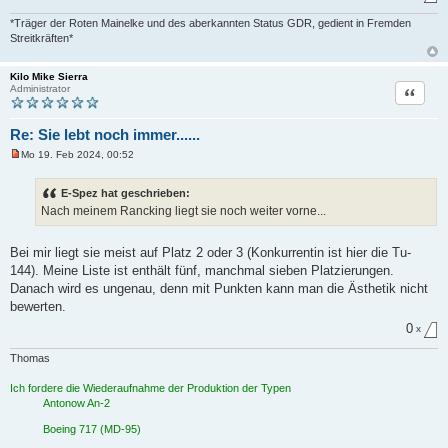
e
i
*Träger der Roten Mainelke und des aberkannten Status GDR, gedient in Fremden
t
Streitkräften*
r
a
g
Kilo Mike Sierra
Zitat
Administrator
Re: Sie lebt noch immer......
Mo 19. Feb 2024, 00:52
U
n
g
E-Spez hat geschrieben:
e
Nach meinem Rancking liegt sie noch weiter vorne...
l
e
s
e
Bei mir liegt sie meist auf Platz 2 oder 3 (Konkurrentin ist hier die Tu-
n
144). Meine Liste ist enthält fünf, manchmal sieben Platzierungen.
e
r
Danach wird es ungenau, denn mit Punkten kann man die Ästhetik nicht
B
bewerten.
e
i
0
x
t
r
a
Thomas
g
Ich fordere die Wiederaufnahme der Produktion der Typen
Antonow An-2
Boeing 717 (MD-95)