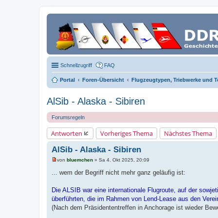
Schnellzugriff
FAQ
Portal
Foren-Übersicht
Flugzeugtypen, Triebwerke und T
AlSib - Alaska - Sibiren
Forumsregeln
Antworten
Vorheriges Thema
Nächstes Thema
AlSib - Alaska - Sibiren
von
bluemchen
»
Sa 4. Okt 2025, 20:09
U
n
... wem der Begriff nicht mehr ganz geläufig ist:
g
e
l
Die ALSIB war eine internationale Flugroute, auf der sowj
e
überführten, die im Rahmen von Lend-Lease aus den Verein
s
e
(Nach dem Präsidententreffen in Anchorage ist wieder B
n
e