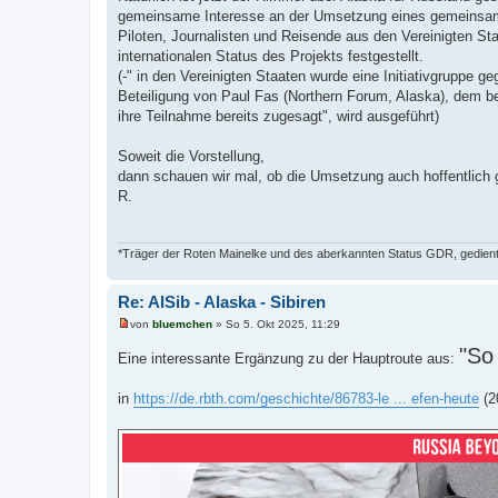
gemeinsame Interesse an der Umsetzung eines gemeinsame
Piloten, Journalisten und Reisende aus den Vereinigten S
internationalen Status des Projekts festgestellt.
(-" in den Vereinigten Staaten wurde eine Initiativgruppe g
Beteiligung von Paul Fas (Northern Forum, Alaska), dem b
ihre Teilnahme bereits zugesagt", wird ausgeführt)
Soweit die Vorstellung,
dann schauen wir mal, ob die Umsetzung auch hoffentlich g
R.
*Träger der Roten Mainelke und des aberkannten Status GDR, gedient 
Re: AlSib - Alaska - Sibiren
von
bluemchen
»
So 5. Okt 2025, 11:29
U
n
"So
Eine interessante Ergänzung zu der Hauptroute aus:
g
e
l
in
https://de.rbth.com/geschichte/86783-le ... efen-heute
(2
e
s
e
n
e
r
B
e