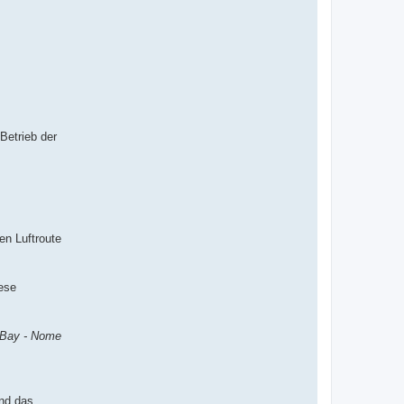
Betrieb der
en Luftroute
iese
a Bay - Nome
und das