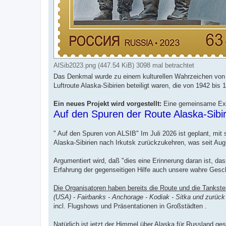
AlSib2023.png (447.54 KiB) 3098 mal betrachtet
Das Denkmal wurde zu einem kulturellen Wahrzeichen von M
Luftroute Alaska-Sibirien beteiligt waren, die von 1942 bis 
Ein neues Projekt wird vorgestellt:
Eine gemeinsame Expe
Auf den Spuren der Route Alaska-Sibir
" Auf den Spuren von ALSIB" Im Juli 2026 ist geplant, mit
Alaska-Sibirien nach Irkutsk zurückzukehren, was seit Aug
Argumentiert wird, daß "dies eine Erinnerung daran ist, d
Erfahrung der gegenseitigen Hilfe auch unsere wahre Gesch
Die Organisatoren haben bereits die Route und die Tankstel
(USA) - Fairbanks - Anchorage - Kodiak - Sitka und zurück
incl. Flugshows und Präsentationen in Großstädten .
Natürlich ist jetzt der Himmel über Alaska für Russland ge