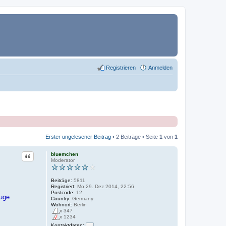
Registrieren
Anmelden
Erster ungelesener Beitrag
• 2 Beiträge • Seite
1
von
1
Zitat
bluemchen
Moderator
Beiträge:
5811
Registriert:
Mo 29. Dez 2014, 22:56
Postcode:
12
euge
Country:
Germany
Wohnort:
Berlin
x 347
x 1234
Kontaktdaten: