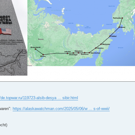
/de.topwar.ru/119723-alsib-desya ... sibir.html
waren":
https://alaskawatchman.com/2025/05/06/w ... s-of-wwii/
cht)