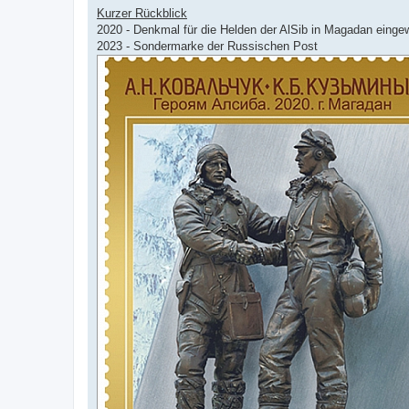
r
Kurzer Rückblick
B
2020 - Denkmal für die Helden der AlSib in Magadan einge
e
i
2023 - Sondermarke der Russischen Post
t
r
a
g