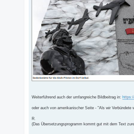
i
t
r
a
g
Weiterführend auch der umfangreiche Bildbeitrag in:
https:/
oder auch von amerikanischer Seite - "Als wir Verbündete 
R.
(Das Übersetzungsprogramm kommt gut mit dem Text zure