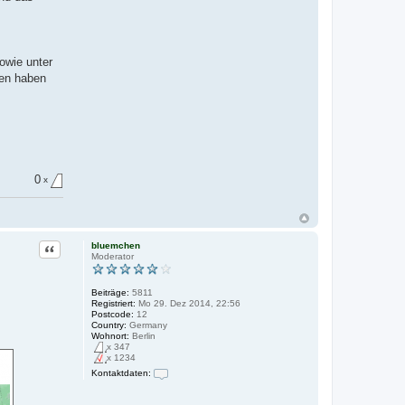
sowie unter
gen haben
0
x
Zitat
bluemchen
Moderator
Beiträge:
5811
Registriert:
Mo 29. Dez 2014, 22:56
Postcode:
12
Country:
Germany
Wohnort:
Berlin
x 347
x 1234
Kontaktdaten:
K
o