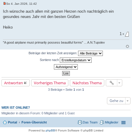
So 4. Jan 2026, 11:42
U
n
Ich wünsche auch allen mit ganzen Herzen noch nachträglich ein
g
gesundes neues Jahr mit den besten Grüßen
e
l
e
Heiko
s
e
1
x
n
e
r
"A good airplane must primarily possess beautiful forms" ... A.N.Tupolev
B
e
i
Beiträge der letzten Zeit anzeigen:
t
r
Sortiere nach
a
g
Antworten
Vorheriges Thema
Nächstes Thema
3 Beiträge • Seite
1
von
1
Gehe zu
WER IST ONLINE?
Mitglieder in diesem Forum: 0 Mitglieder und 1 Gast
Portal
Foren-Übersicht
Das Team
Mitglieder
Powered by
phpBB
® Forum Software © phpBB Limited