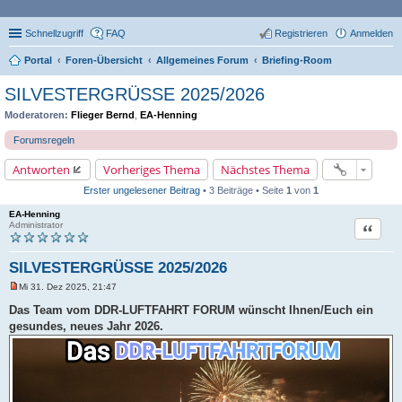
Schnellzugriff
FAQ
Registrieren
Anmelden
Portal
Foren-Übersicht
Allgemeines Forum
Briefing-Room
SILVESTERGRÜSSE 2025/2026
Moderatoren:
Flieger Bernd
,
EA-Henning
Forumsregeln
Antworten
Vorheriges Thema
Nächstes Thema
Erster ungelesener Beitrag
• 3 Beiträge • Seite
1
von
1
EA-Henning
Zitat
Administrator
SILVESTERGRÜSSE 2025/2026
Mi 31. Dez 2025, 21:47
U
n
Das Team vom DDR-LUFTFAHRT FORUM wünscht Ihnen/Euch ein
g
gesundes, neues Jahr 2026.
e
l
e
s
e
n
e