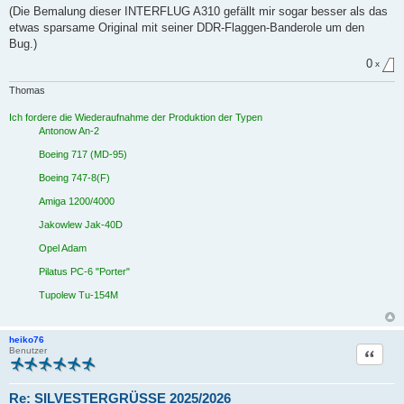
e
(Die Bemalung dieser INTERFLUG A310 gefällt mir sogar besser als das
s
e
etwas sparsame Original mit seiner DDR-Flaggen-Banderole um den
n
Bug.)
e
r
0
x
B
e
i
Thomas
t
r
Ich fordere die Wiederaufnahme der Produktion der Typen
a
Antonow An-2
g
Boeing 717 (MD-95)
Boeing 747-8(F)
Amiga 1200/4000
Jakowlew Jak-40D
Opel Adam
Pilatus PC-6 "Porter"
Tupolew Tu-154M
heiko76
Zitat
Benutzer
Re: SILVESTERGRÜSSE 2025/2026