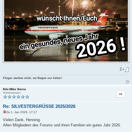
r
B
e
i
t
r
a
g
2
x
Flieger sterben nicht, sie fliegen nur höher!
Kilo Mike Sierra
Zitat
Administrator
Re: SILVESTERGRÜSSE 2025/2026
Do 1. Jan 2026, 17:17
U
n
Vielen Dank, Henning.
g
Allen Mitgliedern des Forums und ihren Familien ein gutes Jahr 2026.
e
l