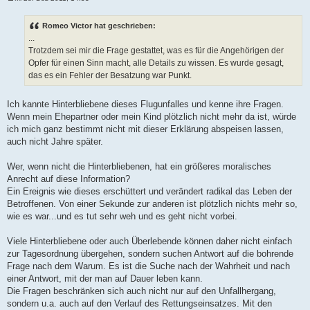
U
n
g
Romeo Victor hat geschrieben:
e
...
l
e
Trotzdem sei mir die Frage gestattet, was es für die Angehörigen der
s
Opfer für einen Sinn macht, alle Details zu wissen. Es wurde gesagt,
e
n
das es ein Fehler der Besatzung war Punkt.
e
r
B
Ich kannte Hinterbliebene dieses Flugunfalles und kenne ihre Fragen.
e
i
Wenn mein Ehepartner oder mein Kind plötzlich nicht mehr da ist, würde
t
ich mich ganz bestimmt nicht mit dieser Erklärung abspeisen lassen,
r
a
auch nicht Jahre später.
g
Wer, wenn nicht die Hinterbliebenen, hat ein größeres moralisches
Anrecht auf diese Information?
Ein Ereignis wie dieses erschüttert und verändert radikal das Leben der
Betroffenen. Von einer Sekunde zur anderen ist plötzlich nichts mehr so,
wie es war...und es tut sehr weh und es geht nicht vorbei.
Viele Hinterbliebene oder auch Überlebende können daher nicht einfach
zur Tagesordnung übergehen, sondern suchen Antwort auf die bohrende
Frage nach dem Warum. Es ist die Suche nach der Wahrheit und nach
einer Antwort, mit der man auf Dauer leben kann.
Die Fragen beschränken sich auch nicht nur auf den Unfallhergang,
sondern u.a. auch auf den Verlauf des Rettungseinsatzes. Mit den