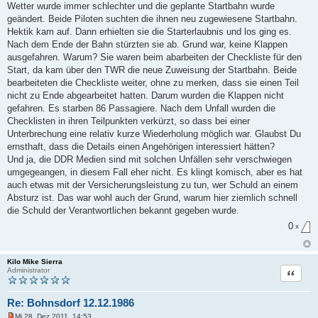
a
Wetter wurde immer schlechter und die geplante Startbahn wurde
g
geändert. Beide Piloten suchten die ihnen neu zugewiesene Startbahn.
Hektik kam auf. Dann erhielten sie die Starterlaubnis und los ging es.
Nach dem Ende der Bahn stürzten sie ab. Grund war, keine Klappen
ausgefahren. Warum? Sie waren beim abarbeiten der Checkliste für den
Start, da kam über den TWR die neue Zuweisung der Startbahn. Beide
bearbeiteten die Checkliste weiter, ohne zu merken, dass sie einen Teil
nicht zu Ende abgearbeitet hatten. Darum wurden die Klappen nicht
gefahren. Es starben 86 Passagiere. Nach dem Unfall wurden die
Checklisten in ihren Teilpunkten verkürzt, so dass bei einer
Unterbrechung eine relativ kurze Wiederholung möglich war. Glaubst Du
ernsthaft, dass die Details einen Angehörigen interessiert hätten?
Und ja, die DDR Medien sind mit solchen Unfällen sehr verschwiegen
umgegeangen, in diesem Fall eher nicht. Es klingt komisch, aber es hat
auch etwas mit der Versicherungsleistung zu tun, wer Schuld an einem
Absturz ist. Das war wohl auch der Grund, warum hier ziemlich schnell
die Schuld der Verantwortlichen bekannt gegeben wurde.
0
x
Kilo Mike Sierra
Zitat
Administrator
Re: Bohnsdorf 12.12.1986
Mi 28. Dez 2011, 14:53