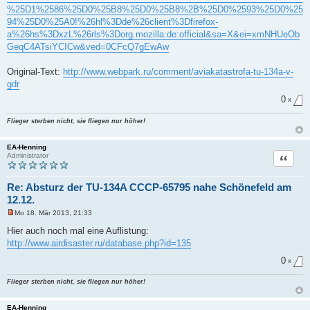
g
%25D1%2586%25D0%25B8%25D0%25B8%2B%25D0%2593%25D0%25
94%25D0%25A0!%26hl%3Dde%26client%3Dfirefox-
a%26hs%3DxzL%26rls%3Dorg.mozilla:de:official&sa=X&ei=xmNHUeOb
GeqC4ATsiYCICw&ved=0CFcQ7gEwAw
Original-Text:
http://www.webpark.ru/comment/aviakatastrofa-tu-134a-v-
gdr
0
x
Flieger sterben nicht, sie fliegen nur höher!
EA-Henning
Zitat
Administrator
Re: Absturz der TU-134A CCCP-65795 nahe Schönefeld am
12.12.
Mo 18. Mär 2013, 21:33
U
n
Hier auch noch mal eine Auflistung:
g
http://www.airdisaster.ru/database.php?id=135
e
l
0
e
x
s
e
Flieger sterben nicht, sie fliegen nur höher!
n
e
r
EA-Henning