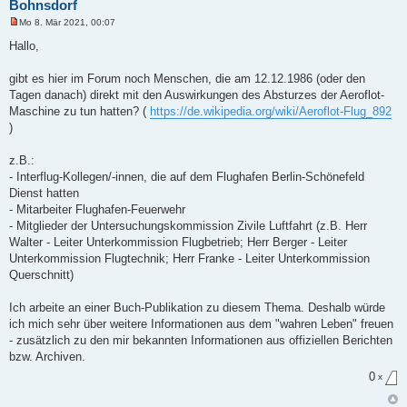
Bohnsdorf
Mo 8. Mär 2021, 00:07
U
n
Hallo,
g
e
l
gibt es hier im Forum noch Menschen, die am 12.12.1986 (oder den
e
Tagen danach) direkt mit den Auswirkungen des Absturzes der Aeroflot-
s
e
Maschine zu tun hatten? (
https://de.wikipedia.org/wiki/Aeroflot-Flug_892
n
)
e
r
B
z.B.:
e
i
- Interflug-Kollegen/-innen, die auf dem Flughafen Berlin-Schönefeld
t
Dienst hatten
r
a
- Mitarbeiter Flughafen-Feuerwehr
g
- Mitglieder der Untersuchungskommission Zivile Luftfahrt (z.B. Herr
Walter - Leiter Unterkommission Flugbetrieb; Herr Berger - Leiter
Unterkommission Flugtechnik; Herr Franke - Leiter Unterkommission
Querschnitt)
Ich arbeite an einer Buch-Publikation zu diesem Thema. Deshalb würde
ich mich sehr über weitere Informationen aus dem "wahren Leben" freuen
- zusätzlich zu den mir bekannten Informationen aus offiziellen Berichten
bzw. Archiven.
0
x