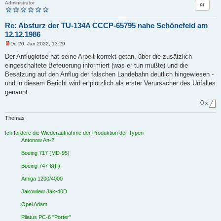
Zitat
Administrator
Re: Absturz der TU-134A CCCP-65795 nahe Schönefeld am
12.12.1986
Do 20. Jan 2022, 13:29
U
n
Der Anfluglotse hat seine Arbeit korrekt getan, über die zusätzlich
g
eingeschaltete Befeuerung informiert (was er tun mußte) und die
e
l
Besatzung auf den Anflug der falschen Landebahn deutlich hingewiesen -
e
und in diesem Bericht wird er plötzlich als erster Verursacher des Unfalles
s
e
genannt.
n
e
0
x
r
B
Thomas
e
i
t
Ich fordere die Wiederaufnahme der Produktion der Typen
r
Antonow An-2
a
g
Boeing 717 (MD-95)
Boeing 747-8(F)
Amiga 1200/4000
Jakowlew Jak-40D
Opel Adam
Pilatus PC-6 "Porter"