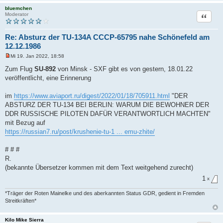
bluemchen
Zitat
Moderator
Re: Absturz der TU-134A CCCP-65795 nahe Schönefeld am
12.12.1986
Mi 19. Jan 2022, 18:58
U
n
Zum Flug
SU-892
von Minsk - SXF gibt es von gestern, 18.01.22
g
veröffentlicht, eine Erinnerung
e
l
e
im
https://www.aviaport.ru/digest/2022/01/18/705911.html
"DER
s
e
ABSTURZ DER TU-134 BEI BERLIN: WARUM DIE BEWOHNER DER
n
DDR RUSSISCHE PILOTEN DAFÜR VERANTWORTLICH MACHTEN"
e
r
mit Bezug auf
B
https://russian7.ru/post/krushenie-tu-1 ... emu-zhite/
e
i
t
# # #
r
a
R.
g
(bekannte Übersetzer kommen mit dem Text weitgehend zurecht)
1
x
*Träger der Roten Mainelke und des aberkannten Status GDR, gedient in Fremden
Streitkräften*
Kilo Mike Sierra