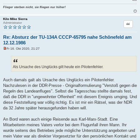
Flieger sterben nicht, sie fliegen nur höher!
Kilo Mike Sierra
Zitat
Administrator
Re: Absturz der TU-134A CCCP-65795 nahe Schönefeld am
12.12.1986
Fr 16. Okt 2020, 21:27
U
n
g
e
l
Als Ursache des Unglücks gilt heute ein Pilotenfehler.
e
s
e
Auch damals galt als Ursache des Unglücks ein Pilotenfehler.
n
Nachzulesen in der DDR-Presse - Originalformulierung "Verstoß gegen die
e
r
Regeln des Landeanfluges". Selbst die Tagesschau stellte damals fest,
B
daß die DDR in "ungewohnter Offenheit" mit diesem Ereignis umging. Und
e
i
diese Feststellung war völlig richtig. Es ist mir ein Rätsel, was der NDR
t
da 32 Jahre später herausgefunden haben will.
r
a
g
An Bord waren auch einige Reisende aus Karl-Marx-Stadt. Eine
Mitarbeiterin meines Vaters verlor bei dem Flugunfall ihren Mann. Ihr
wurde seitens des Betriebes jede mögliche Unterstützung angeboten und
mein Vater war als direkter Vorgesetzter für den persönlichen Kontakt und