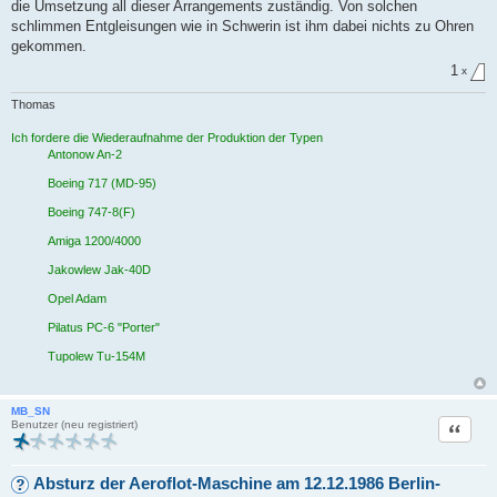
die Umsetzung all dieser Arrangements zuständig. Von solchen
schlimmen Entgleisungen wie in Schwerin ist ihm dabei nichts zu Ohren
gekommen.
1
x
Thomas
Ich fordere die Wiederaufnahme der Produktion der Typen
Antonow An-2
Boeing 717 (MD-95)
Boeing 747-8(F)
Amiga 1200/4000
Jakowlew Jak-40D
Opel Adam
Pilatus PC-6 "Porter"
Tupolew Tu-154M
MB_SN
Zitat
Benutzer (neu registriert)
Absturz der Aeroflot-Maschine am 12.12.1986 Berlin-