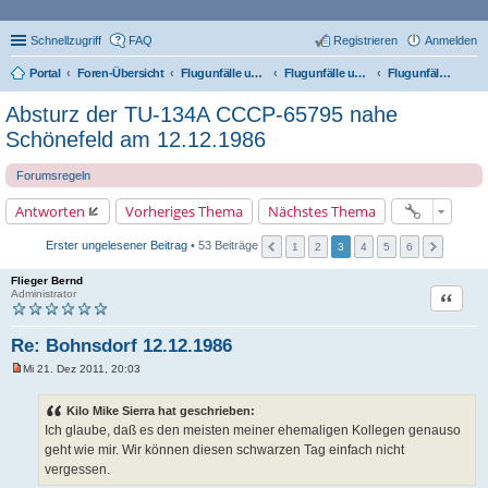
Schnellzugriff
FAQ
Registrieren
Anmelden
Portal
Foren-Übersicht
Flugunfälle und Zwischenfälle
Flugunfälle und Zwischenfälle (historisch)
Flugunfälle & besondere Vorkommnisse bei der Interflug
Absturz der TU-134A CCCP-65795 nahe
Schönefeld am 12.12.1986
Forumsregeln
Antworten
Vorheriges Thema
Nächstes Thema
Erster ungelesener Beitrag
• 53 Beiträge
1
2
3
4
5
6
Flieger Bernd
Zitat
Administrator
Re: Bohnsdorf 12.12.1986
Mi 21. Dez 2011, 20:03
U
n
g
Kilo Mike Sierra hat geschrieben:
e
Ich glaube, daß es den meisten meiner ehemaligen Kollegen genauso
l
e
geht wie mir. Wir können diesen schwarzen Tag einfach nicht
s
vergessen.
e
n