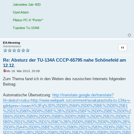
Jakowlew Jak-40D
Opel Adam
Pilatus PC-6 "Porter"
Tupolew Tu-154M
EA-Henning
Zitat
Administrator
Re: Absturz der TU-134A CCCP-65795 nahe Schönefeld am
12.12.
Mo 18. Mär 2013, 20:08
U
n
Zum Thema fand ich in den Weiten des russischen Internets folgenden
g
Beitrag:
e
l
e
Automatische Übersetzung:
http://translate.google.de/translate?
s
e
hl=de&sl=ru&u=http://www.webpark.ru/comment/aviakatastrofa-tu-134a-v-
n
gdr&prev=/search%3Fq%3D%25D0%2594%25D0%25BE%25D0%25B1
e
r
%25D1%2580%25D0%25BE%2B%25D0%25BF%25D0%25BE%25D0%2
B
5B6%25D0%25B0%25D0%25BB%25D0%25BE%25D0%25B2%25D0%2
e
i
5B0%25D1%2582%25D1%258C%2B%25D0%25BD%25D0%25B0%2B%
t
25D0%25A4%25D0%25BE%25D1%2580%25D1%2583%25D0%25BC%2
r
a
5D1%258B%2B%25D0%2590%25D0%25B2%25D0%25B8%25D0%25B0