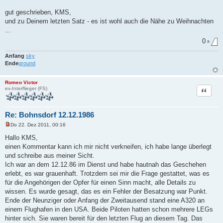
e
r
gut geschrieben, KMS,
B
und zu Deinem letzten Satz - es ist wohl auch die Nähe zu Weihnachten
e
i
...
t
r
0
x
a
g
Anfang
sky
Ende
ground
Romeo Victor
Zitat
ex-Interflieger (FS)
Re: Bohnsdorf 12.12.1986
Do 22. Dez 2011, 00:16
U
n
Hallo KMS,
g
einen Kommentar kann ich mir nicht verkneifen, ich habe lange überlegt
e
l
und schreibe aus meiner Sicht.
e
Ich war an dem 12.12.86 im Dienst und habe hautnah das Geschehen
s
e
erlebt, es war grauenhaft. Trotzdem sei mir die Frage gestattet, was es
n
für die Angehörigen der Opfer für einen Sinn macht, alle Details zu
e
r
wissen. Es wurde gesagt, das es ein Fehler der Besatzung war Punkt.
B
Ende der Neunziger oder Anfang der Zweitausend stand eine A320 an
e
i
einem Flughafen in den USA. Beide Piloten hatten schon mehrere LEGs
t
hinter sich. Sie waren bereit für den letzten Flug an diesem Tag. Das
r