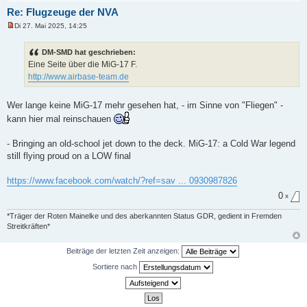
t
Re: Flugzeuge der NVA
r
a
Di 27. Mai 2025, 14:25
g
U
n
g
DM-SMD hat geschrieben:
e
Eine Seite über die MiG-17 F.
l
e
http://www.airbase-team.de
s
e
n
Wer lange keine MiG-17 mehr gesehen hat, - im Sinne von "Fliegen" -
e
r
kann hier mal reinschauen
B
e
i
- Bringing an old-school jet down to the deck. MiG-17: a Cold War legend
t
still flying proud on a LOW final
r
a
g
https://www.facebook.com/watch/?ref=sav ... 0930987826
0
x
*Träger der Roten Mainelke und des aberkannten Status GDR, gedient in Fremden
Streitkräften*
Beiträge der letzten Zeit anzeigen:
Sortiere nach