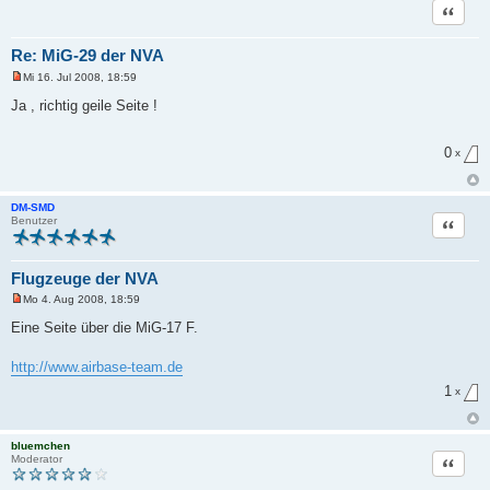
B
Zitat
e
i
t
Re: MiG-29 der NVA
r
a
Mi 16. Jul 2008, 18:59
g
U
n
Ja , richtig geile Seite !
g
e
l
0
e
x
s
e
n
e
DM-SMD
r
Zitat
Benutzer
B
e
i
t
Flugzeuge der NVA
r
a
Mo 4. Aug 2008, 18:59
U
g
n
Eine Seite über die MiG-17 F.
g
e
l
http://www.airbase-team.de
e
s
1
x
e
n
e
r
bluemchen
B
Zitat
Moderator
e
i