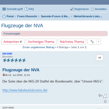
Schnellzugriff
FAQ
Registrieren
Anmelden
Portal
Foren-Übersicht
Sammler-Forum & Mediathek
Weiterführende Links zur Luft-und Raumfahrt ohne Themenbezugfahrt
Flugzeuge der NVA
Forumsregeln
Antworten
Vorheriges Thema
Nächstes Thema
Erster ungelesener Beitrag
• 4 Beiträge • Seite
1
von
1
DM-SMD
Zitat
Benutzer
Flugzeuge der NVA
Mi 16. Jul 2008, 11:51
U
n
Die Seite über die MiG-29 Staffel der Bundeswehr, über "Unsere MiG's".
g
e
l
http://www.fabulousfulcrums.de/
e
s
0
x
e
n
e
r
DDR-WMK