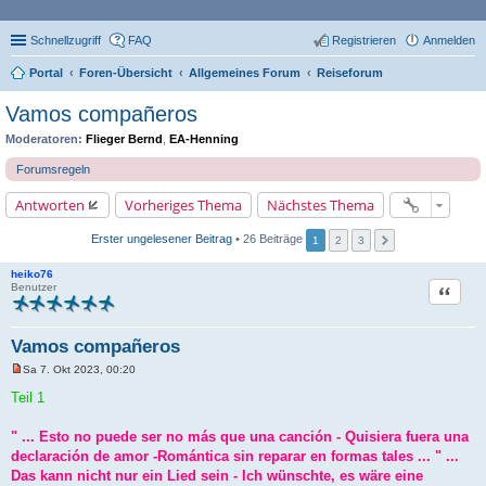
Schnellzugriff
FAQ
Registrieren
Anmelden
Portal
Foren-Übersicht
Allgemeines Forum
Reiseforum
Vamos compañeros
Moderatoren:
Flieger Bernd
,
EA-Henning
Forumsregeln
Antworten
Vorheriges Thema
Nächstes Thema
Erster ungelesener Beitrag
• 26 Beiträge
1
2
3
heiko76
Zitat
Benutzer
Vamos compañeros
Sa 7. Okt 2023, 00:20
U
n
Teil 1
g
e
l
" ... Esto no puede ser no más que una canción - Quisiera fuera una
e
declaración de amor -Romántica sin reparar en formas tales ... " ...
s
e
Das kann nicht nur ein Lied sein - Ich wünschte, es wäre eine
n