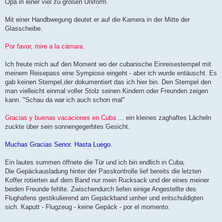
Opa in einer viel zu großen Uniform.
Mit einer Handbwegung deutet er auf die Kamera in der Mitte der
Glasscheibe.
Por favor, mire a la cámara.
Ich freute mich auf den Moment wo der cubanische Einreisestempel mit
meinem Reisepass eine Sympiose eingeht - aber ich wurde entäuscht. Es
gab keinen Stempel,der dokumentiert das ich hier bin. Den Stempel den
man vielleicht einmal voller Stolz seinen Kindern oder Freunden zeigen
kann. "Schau da war ich auch schon mal"
Gracias y buenas vacaciones en Cuba
... ein kleines zaghaftes Lächeln
zuckte über sein sonnengegerbtes Gesicht.
Muchas Gracias Senor. Hasta Luego.
Ein lautes summen öffnete die Tür und ich bin endlich in Cuba.
Die Gepäckausladung hinter der Passkontrolle lief bereits die letzten
Koffer rotierten auf dem Band nur mein Rucksack und der eines meiner
beiden Freunde fehlte. Zwischendurch liefen einige Angestellte des
Flughafens gestikulierend am Gepäckband umher und entschuldigten
sich. Kaputt - Flugzeug - keine Gepäck - por el momento.