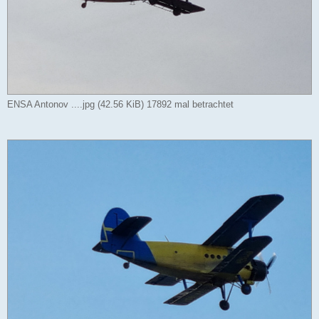
ENSA Antonov ....jpg (42.56 KiB) 17892 mal betrachtet