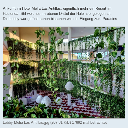
Ankunft im Hotel Melia Las Antillas, eigentlich mehr ein Resort im
Hacienda -Stil welches im oberen Drittel der Halbinsel gelegen ist.
Die Lobby war gefühlt schon bisschen wie der Eingang zum Paradies ...
Lobby Melia Las Antillas.jpg (207.81 KiB) 17892 mal betrachtet