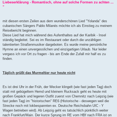
Liebeserklärung - Romantisch, ohne auf solche Formen zu achten ...
e
r
"
B
e
i
t
mit diesen ersten Zeilen aus dem wunderschönen Lied "Yolanda" des
r
a
cubanischen Sängers Pablo Milanés möchte ich als Einstieg zu meinem
g
Reisebericht beginnen.
Diese Lied hat mich während des Aufenthaltes auf der Karibik - Insel
ständig begleitet. Sei es im Restaurant oder durch die unzähligen
talentierten Straßenmusiker dargeboten. Es wurde meine persönliche
Hymne an einen unvergesslichen und einzigartigen Urlaub. Nur leider
vergass ich vor Ort zu fragen - bis am Ende der Zufall mir half es zu
finden.
Täglich grüßt das Murmeltier nur heute nicht
Es ist drei Uhr in der Früh, der Wecker klingelt (wie fast jeden Tag) doch
statt mit gebügeltem Hemd und kleinem Rucksack geht es heute mit
großen Gepäck und legeren Outfit zuerst von Chemnitz nach Leipzig (wie
fast jeden Tag) im "historischen" RE6 (Historische - deswegen weil die
Strecke noch mit lokbespannten ex. Deutsche Reichsbahn UIC - Y
Wagen betrieben wird). Ab Leipzig geht es tatsächlich pünktlich weiter
nach Frankfurt/Main. Der kurze Sprung im RE vom HBf nach FRA ist on