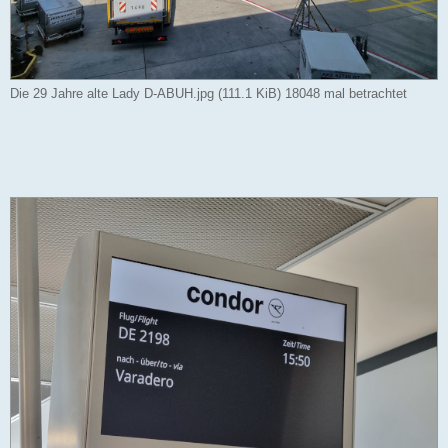
Die 29 Jahre alte Lady D-ABUH.jpg (111.1 KiB) 18048 mal betrachtet