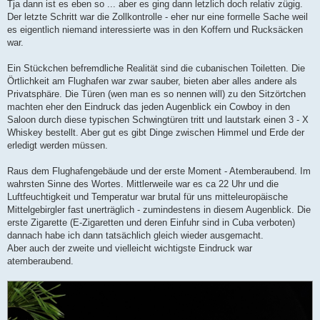
Tja dann ist es eben so ... aber es ging dann letzlich doch relativ zügig.
Der letzte Schritt war die Zollkontrolle - eher nur eine formelle Sache weil
es eigentlich niemand interessierte was in den Koffern und Rucksäcken
war.
Ein Stückchen befremdliche Realität sind die cubanischen Toiletten. Die
Örtlichkeit am Flughafen war zwar sauber, bieten aber alles andere als
Privatsphäre. Die Türen (wen man es so nennen will) zu den Sitzörtchen
machten eher den Eindruck das jeden Augenblick ein Cowboy in den
Saloon durch diese typischen Schwingtüren tritt und lautstark einen 3 - X
Whiskey bestellt. Aber gut es gibt Dinge zwischen Himmel und Erde der
erledigt werden müssen.
Raus dem Flughafengebäude und der erste Moment - Atemberaubend. Im
wahrsten Sinne des Wortes. Mittlerweile war es ca 22 Uhr und die
Luftfeuchtigkeit und Temperatur war brutal für uns mitteleuropäische
Mittelgebirgler fast unerträglich - zumindestens in diesem Augenblick. Die
erste Zigarette (E-Zigaretten und deren Einfuhr sind in Cuba verboten)
dannach habe ich dann tatsächlich gleich wieder ausgemacht.
Aber auch der zweite und vielleicht wichtigste Eindruck war
atemberaubend.