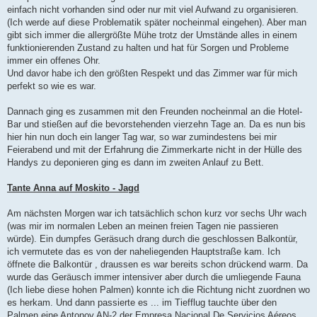
einfach nicht vorhanden sind oder nur mit viel Aufwand zu organisieren.
(Ich werde auf diese Problematik später nocheinmal eingehen). Aber man
gibt sich immer die allergrößte Mühe trotz der Umstände alles in einem
funktionierenden Zustand zu halten und hat für Sorgen und Probleme
immer ein offenes Ohr.
Und davor habe ich den größten Respekt und das Zimmer war für mich
perfekt so wie es war.
Dannach ging es zusammen mit den Freunden nocheinmal an die Hotel-
Bar und stießen auf die bevorstehenden vierzehn Tage an. Da es nun bis
hier hin nun doch ein langer Tag war, so war zumindestens bei mir
Feierabend und mit der Erfahrung die Zimmerkarte nicht in der Hülle des
Handys zu deponieren ging es dann im zweiten Anlauf zu Bett.
Tante Anna auf Moskito - Jagd
Am nächsten Morgen war ich tatsächlich schon kurz vor sechs Uhr wach
(was mir im normalen Leben an meinen freien Tagen nie passieren
würde). Ein dumpfes Geräsuch drang durch die geschlossen Balkontür,
ich vermutete das es von der naheliegenden Hauptstraße kam. Ich
öffnete die Balkontür , draussen es war bereits schon drückend warm. Da
wurde das Geräusch immer intensiver aber durch die umliegende Fauna
(Ich liebe diese hohen Palmen) konnte ich die Richtung nicht zuordnen wo
es herkam. Und dann passierte es ... im Tiefflug tauchte über den
Palmen eine Antonov AN-2 der Empresa Nacional De Servicios Aéreos