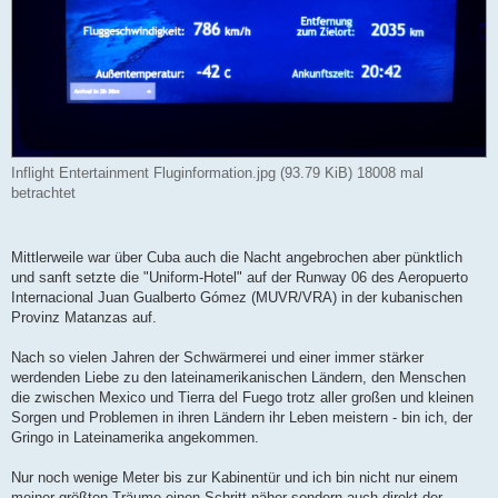
Inflight Entertainment Fluginformation.jpg (93.79 KiB) 18008 mal
betrachtet
Mittlerweile war über Cuba auch die Nacht angebrochen aber pünktlich
und sanft setzte die "Uniform-Hotel" auf der Runway 06 des Aeropuerto
Internacional Juan Gualberto Gómez (MUVR/VRA) in der kubanischen
Provinz Matanzas auf.
Nach so vielen Jahren der Schwärmerei und einer immer stärker
werdenden Liebe zu den lateinamerikanischen Ländern, den Menschen
die zwischen Mexico und Tierra del Fuego trotz aller großen und kleinen
Sorgen und Problemen in ihren Ländern ihr Leben meistern - bin ich, der
Gringo in Lateinamerika angekommen.
Nur noch wenige Meter bis zur Kabinentür und ich bin nicht nur einem
meiner größten Träume einen Schritt näher sondern auch direkt der