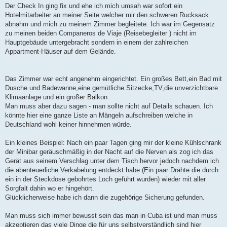
Der Check In ging fix und ehe ich mich umsah war sofort ein
Hotelmitarbeiter an meiner Seite welcher mir den schweren Rucksack
abnahm und mich zu meinem Zimmer begleitete. Ich war im Gegensatz
zu meinen beiden Companeros de Viaje (Reisebegleiter ) nicht im
Hauptgebäude untergebracht sondern in einem der zahlreichen
Appartment-Häuser auf dem Gelände.
Das Zimmer war echt angenehm eingerichtet. Ein großes Bett,ein Bad mit
Dusche und Badewanne,eine gemütliche Sitzecke,TV,die unverzichtbare
Klimaanlage und ein großer Balkon.
Man muss aber dazu sagen - man sollte nicht auf Details schauen. Ich
könnte hier eine ganze Liste an Mängeln aufschreiben welche in
Deutschland wohl keiner hinnehmen würde.
Ein kleines Beispiel: Nach ein paar Tagen ging mir der kleine Kühlschrank
der Minibar geräuschmäßig in der Nacht auf die Nerven als zog ich das
Gerät aus seinem Verschlag unter dem Tisch hervor jedoch nachdem ich
die abenteuerliche Verkabelung entdeckt habe (Ein paar Drähte die durch
ein in der Steckdose gebohrtes Loch geführt wurden) wieder mit aller
Sorgfalt dahin wo er hingehört.
Glücklicherweise habe ich dann die zugehörige Sicherung gefunden.
Man muss sich immer bewusst sein das man in Cuba ist und man muss
akzeptieren das viele Dinge die für uns selbstverständlich sind hier