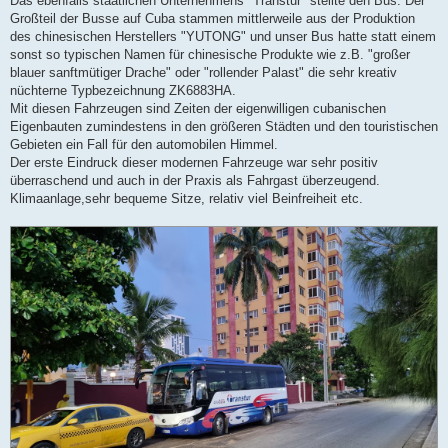
Das ebenfalls staatlichen Unternehmens "Transtur" stellte den Bus. Der
Großteil der Busse auf Cuba stammen mittlerweile aus der Produktion
des chinesischen Herstellers "YUTONG" und unser Bus hatte statt einem
sonst so typischen Namen für chinesische Produkte wie z.B. "großer
blauer sanftmütiger Drache" oder "rollender Palast" die sehr kreativ
nüchterne Typbezeichnung ZK6883HA.
Mit diesen Fahrzeugen sind Zeiten der eigenwilligen cubanischen
Eigenbauten zumindestens in den größeren Städten und den touristischen
Gebieten ein Fall für den automobilen Himmel.
Der erste Eindruck dieser modernen Fahrzeuge war sehr positiv
überraschend und auch in der Praxis als Fahrgast überzeugend.
Klimaanlage,sehr bequeme Sitze, relativ viel Beinfreiheit etc.