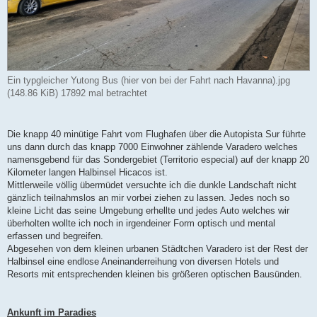
Ein typgleicher Yutong Bus (hier von bei der Fahrt nach Havanna).jpg
(148.86 KiB) 17892 mal betrachtet
Die knapp 40 minütige Fahrt vom Flughafen über die Autopista Sur führte
uns dann durch das knapp 7000 Einwohner zählende Varadero welches
namensgebend für das Sondergebiet (Territorio especial) auf der knapp 20
Kilometer langen Halbinsel Hicacos ist.
Mittlerweile völlig übermüdet versuchte ich die dunkle Landschaft nicht
gänzlich teilnahmslos an mir vorbei ziehen zu lassen. Jedes noch so
kleine Licht das seine Umgebung erhellte und jedes Auto welches wir
überholten wollte ich noch in irgendeiner Form optisch und mental
erfassen und begreifen.
Abgesehen von dem kleinen urbanen Städtchen Varadero ist der Rest der
Halbinsel eine endlose Aneinanderreihung von diversen Hotels und
Resorts mit entsprechenden kleinen bis größeren optischen Bausünden.
Ankunft im Paradies