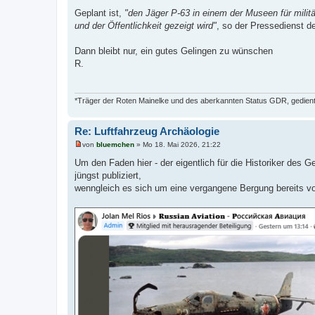
Geplant ist,
"den Jäger P-63 in einem der Museen für militä
und der Öffentlichkeit gezeigt wird"
, so der Pressedienst de
Dann bleibt nur, ein gutes Gelingen zu wünschen
R.
*Träger der Roten Mainelke und des aberkannten Status GDR, gedient 
Re: Luftfahrzeug Archäologie
von
bluemchen
»
Mo 18. Mai 2026, 21:22
U
n
Um den Faden hier - der eigentlich für die Historiker des
g
jüngst publiziert,
e
l
wenngleich es sich um eine vergangene Bergung bereits v
e
s
e
n
e
r
B
e
i
t
r
a
g