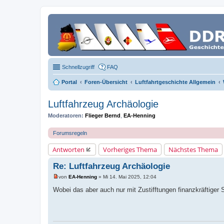
Schnellzugriff
FAQ
Portal
Foren-Übersicht
Luftfahrtgeschichte Allgemein
Luftfahrzeug Archäologie
Moderatoren:
Flieger Bernd
,
EA-Henning
Forumsregeln
Antworten
Vorheriges Thema
Nächstes Thema
Re: Luftfahrzeug Archäologie
von
EA-Henning
»
Mi 14. Mai 2025, 12:04
U
n
Wobei das aber auch nur mit Zustifftungen finanzkräftiger 
g
e
l
e
s
e