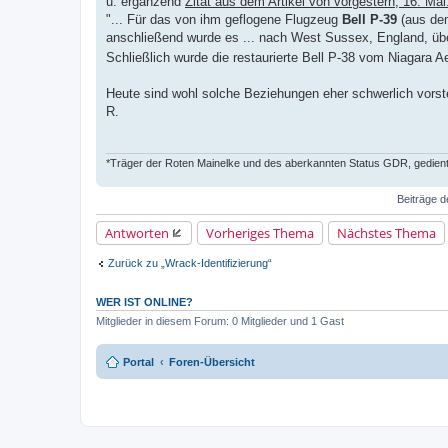
u. ergänzend
Zitat aus dem Artikel von vorgestern, 16. Mai
"... Für das von ihm geflogene Flugzeug
Bell P-39
(aus dem
anschließend wurde es ... nach West Sussex, England, über
Schließlich wurde die restaurierte Bell P-38 vom Niagara
Heute sind wohl solche Beziehungen eher schwerlich vorste
R.
*Träger der Roten Mainelke und des aberkannten Status GDR, gedient 
Beiträge d
Antworten
Vorheriges Thema
Nächstes Thema
Zurück zu „Wrack-Identifizierung“
WER IST ONLINE?
Mitglieder in diesem Forum: 0 Mitglieder und 1 Gast
Portal
Foren-Übersicht