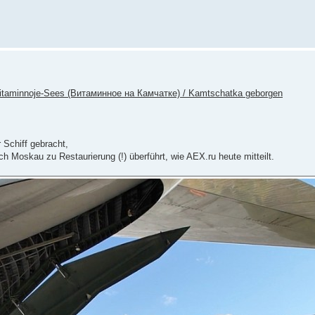
Witaminnoje-Sees (Витаминное на Камчатке) / Kamtschatka geborgen
Schiff gebracht,
ch Moskau zu Restaurierung (!) überführt, wie AEX.ru heute mitteilt.