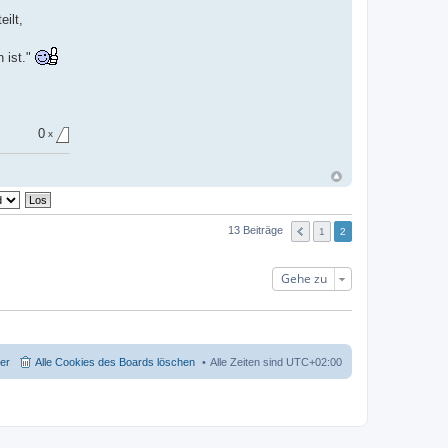
ilt,
 ist."
0
x
13 Beiträge
1
2
Gehe zu
der
Alle Cookies des Boards löschen
Alle Zeiten sind
UTC+02:00