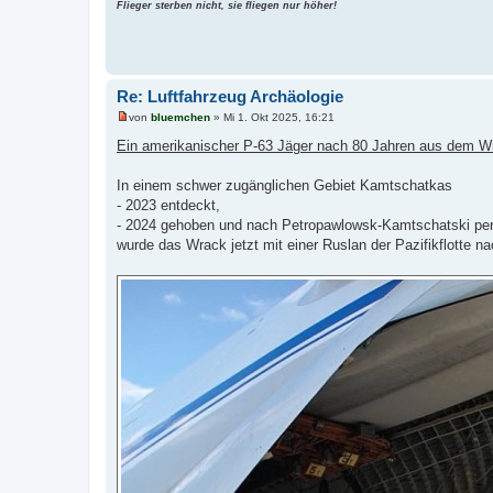
Flieger sterben nicht, sie fliegen nur höher!
n
e
r
B
e
i
t
Re: Luftfahrzeug Archäologie
r
a
von
bluemchen
»
Mi 1. Okt 2025, 16:21
U
g
n
Ein amerikanischer P-63 Jäger nach 80 Jahren aus dem 
g
e
l
In einem schwer zugänglichen Gebiet Kamtschatkas
e
- 2023 entdeckt,
s
e
- 2024 gehoben und nach Petropawlowsk-Kamtschatski per 
n
wurde das Wrack jetzt mit einer Ruslan der Pazifikflotte na
e
r
B
e
i
t
r
a
g