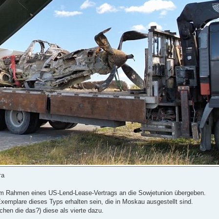
та
 im Rahmen eines US-Lend-Lease-Vertrags an die Sowjetunion übergeben.
Exemplare dieses Typs erhalten sein, die in Moskau ausgestellt sind.
hen die das?) diese als vierte dazu.