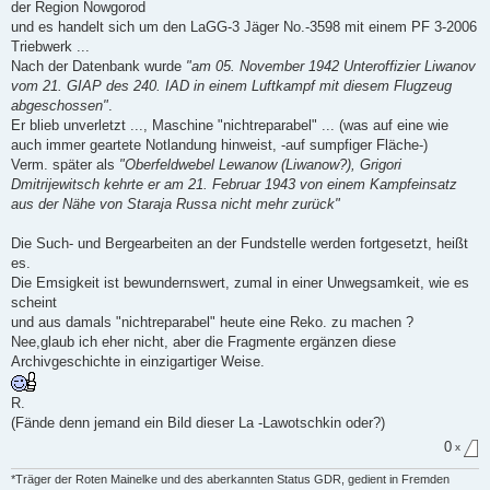
der Region Nowgorod
und es handelt sich um den LaGG-3 Jäger No.-3598 mit einem PF 3-2006
Triebwerk ...
Nach der Datenbank wurde
"am 05. November 1942 Unteroffizier Liwanov
vom 21. GIAP des 240. IAD in einem Luftkampf mit diesem Flugzeug
abgeschossen"
.
Er blieb unverletzt ..., Maschine "nichtreparabel" ... (was auf eine wie
auch immer geartete Notlandung hinweist, -auf sumpfiger Fläche-)
Verm. später als
"Oberfeldwebel Lewanow (Liwanow?), Grigori
Dmitrijewitsch kehrte er am 21. Februar 1943 von einem Kampfeinsatz
aus der Nähe von Staraja Russa nicht mehr zurück"
Die Such- und Bergearbeiten an der Fundstelle werden fortgesetzt, heißt
es.
Die Emsigkeit ist bewundernswert, zumal in einer Unwegsamkeit, wie es
scheint
und aus damals "nichtreparabel" heute eine Reko. zu machen ?
Nee,glaub ich eher nicht, aber die Fragmente ergänzen diese
Archivgeschichte in einzigartiger Weise.
R.
(Fände denn jemand ein Bild dieser La -Lawotschkin oder?)
0
x
*Träger der Roten Mainelke und des aberkannten Status GDR, gedient in Fremden