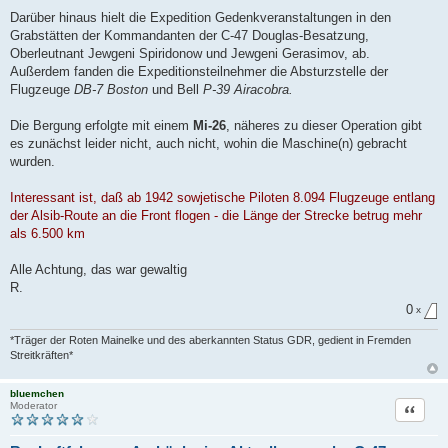
Darüber hinaus hielt die Expedition Gedenkveranstaltungen in den
Grabstätten der Kommandanten der C-47 Douglas-Besatzung,
Oberleutnant Jewgeni Spiridonow und Jewgeni Gerasimov, ab.
Außerdem fanden die Expeditionsteilnehmer die Absturzstelle der
Flugzeuge
DB-7 Boston
und Bell
P-39 Airacobra.
Die Bergung erfolgte mit einem
Mi-26
, näheres zu dieser Operation gibt
es zunächst leider nicht, auch nicht, wohin die Maschine(n) gebracht
wurden.
Interessant ist, daß ab 1942 sowjetische Piloten 8.094 Flugzeuge entlang
der Alsib-Route an die Front flogen - die Länge der Strecke betrug mehr
als 6.500 km
Alle Achtung, das war gewaltig
R.
0
x
*Träger der Roten Mainelke und des aberkannten Status GDR, gedient in Fremden
Streitkräften*
bluemchen
Zitat
Moderator