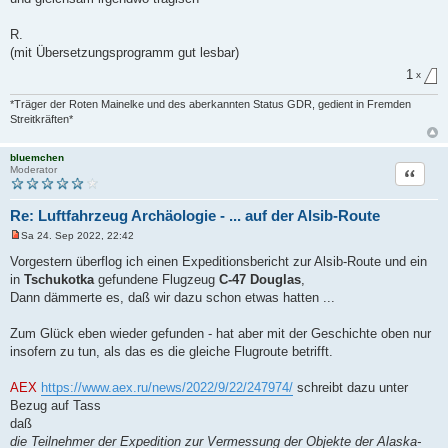
R.
(mit Übersetzungsprogramm gut lesbar)
1
x
*Träger der Roten Mainelke und des aberkannten Status GDR, gedient in Fremden
Streitkräften*
bluemchen
Zitat
Moderator
Re: Luftfahrzeug Archäologie - ... auf der Alsib-Route
Sa 24. Sep 2022, 22:42
U
n
Vorgestern überflog ich einen Expeditionsbericht zur Alsib-Route und ein
g
in
Tschukotka
gefundene Flugzeug
C-47 Douglas
,
e
l
Dann dämmerte es, daß wir dazu schon etwas hatten ...
e
s
e
Zum Glück eben wieder gefunden - hat aber mit der Geschichte oben nur
n
insofern zu tun, als das es die gleiche Flugroute betrifft.
e
r
B
AEX
https://www.aex.ru/news/2022/9/22/247974/
schreibt dazu unter
e
i
Bezug auf Tass
t
daß
r
a
die Teilnehmer der Expedition zur Vermessung der Objekte der Alaska-