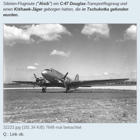
g
Sibirien-Flugroute (
"Alsib"
) ein
C-47 Douglas
-Transportflugzeug und
einen
Kitihawk-Jäger
geborgen hatten, die
in Tschukotka gefunden
wurden.
32223.jpg (181.34 KiB) 7649 mal betrachtet
Q.: Link ob.