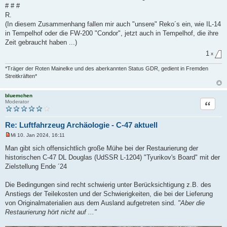
# # #
R.
(In diesem Zusammenhang fallen mir auch "unsere" Reko´s ein, wie IL-14
in Tempelhof oder die FW-200 "Condor", jetzt auch in Tempelhof, die ihre
Zeit gebraucht haben ...)
1
x
*Träger der Roten Mainelke und des aberkannten Status GDR, gedient in Fremden
Streitkräften*
bluemchen
Zitat
Moderator
Re: Luftfahrzeug Archäologie - C-47 aktuell
Mi 10. Jan 2024, 16:11
U
n
Man gibt sich offensichtlich große Mühe bei der Restaurierung der
g
historischen C-47 DL Douglas (UdSSR L-1204) "Tyurikov's Board" mit der
e
l
Zielstellung Ende ´24
e
s
e
Die Bedingungen sind recht schwierig unter Berücksichtigung z.B. des
n
Anstiegs der Teilekosten und der Schwierigkeiten, die bei der Lieferung
e
r
von Originalmaterialien aus dem Ausland aufgetreten sind.
"Aber die
B
Restaurierung hört nicht auf ..."
e
i
t