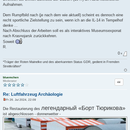
Aufnahmen.
Dem Rumpfbild nach (je nach dem wie aktuell) scheint es dennoch eine
recht sportliche Zielstellung zu sein, wenn ich an die IL-14 in Tempelhof
denke ...
Nach Abschluss der Arbeiten soll es als interaktives Museumsexponat
nach Krasnojarsk zurückkehren.
Soweit
R.
0
x
*Träger der Roten Mainelke und des aberkannten Status GDR, gedient in Fremden
Streitkräften*
bluemchen
Zitat
Moderator
Re: Luftfahrzeug Archäologie
Fr 26. Jul 2024, 22:09
U
n
легендарный «Борт Тюрикова»
Die Restaurierung des
g
e
ist abgeschlossen - donnerwetter -
l
e
s
e