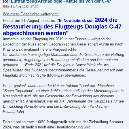
Re: Luftfahrzeug Archäologie - Aktuelles von der C-47
Do 31. Aug 2023, 17:00
U
n
Wie diese Geschichte weitergeht:
g
2024 die
e
Heute, am 31. August, heißt es:
"In Nowosibirsk soll
l
Restaurierung des Flugzeugs Douglas C-47
e
s
abgeschlossen werden"
e
n
Immerhin lag das Flugzeug bis 2016 in der Tundra – während der
e
Expedition der Russischen Geographischen Gesellschaft wurde es nach
r
B
Krasnojarsk evakuiert - siehe Vorgeschichte
e
Es wurden auch einzigartige Materialien über die Geschichte der Rettung
i
t
gesammelt, Angehörige von Besatzungsmitgliedern und Passagieren
r
gefunden .... Ende 2021 traf die Douglas in Nowosibirsk ein, wo
a
g
Spezialisten des Hubschrauberunternehmens die Restaurierung auf dem
Flugplatz Motchischtsche
(Мочище)
übernahmen.
Es ist geplant, dass nach der Rekonstruktion "Tjurikows Maschine -
"Борт Тюрикова"- zu einer Schlüsselausstellung des Museumsparks in
Krasnojarsk wird, die der Geschichte der Entwicklung des Nordens
gewidmet ist. Krasnojarsk war im XX. Jahrhundert die Hauptbasis für die
Entwicklung Nordsibiriens und die Entwicklung der inländischen
Polarluftfahrt
Derzeit sollen etwa ~60% fertiggestellt sein mit der Zielstellung Sommer
2024, was sicherlich noch eine Herausforderung wird.