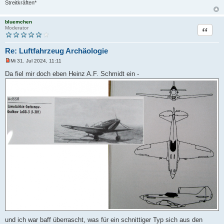
Streitkräften*
bluemchen
Zitat
Moderator
Re: Luftfahrzeug Archäologie
Mi 31. Jul 2024, 11:11
U
n
Da fiel mir doch eben Heinz A.F. Schmidt ein -
g
e
l
e
s
e
n
e
r
B
e
i
t
r
a
g
und ich war baff überrascht, was für ein schnittiger Typ sich aus den