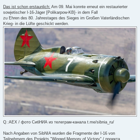
U
n
Das ist schon erstaunlich:
Am 09. Mai konnte erneut ein restaurierter
g
sowjetischer I-16-Jäger [Polikarpow-KB]- in dem Fall
e
l
zu Ehren des 80. Jahrestages des Sieges im Großen Vaterländischen
e
Krieg- in die Lüfte geschickt werden.
s
e
n
e
r
B
e
i
t
r
a
g
Q.:AEX / фото СибНИА из телеграм-канала t.me/sibnia_ru/
Nach Angaben von SibNIA wurden die Fragmente der I-16 von
Teilnehmern des Projekts "Winged Memory of Victory" / проекта