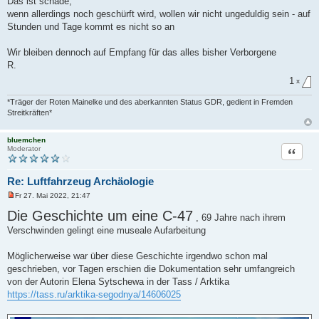
Das ist schade,
e
r
wenn allerdings noch geschürft wird, wollen wir nicht ungeduldig sein - auf
B
Stunden und Tage kommt es nicht so an
e
i
t
Wir bleiben dennoch auf Empfang für das alles bisher Verborgene
r
a
R.
g
1
x
*Träger der Roten Mainelke und des aberkannten Status GDR, gedient in Fremden
Streitkräften*
bluemchen
Zitat
Moderator
Re: Luftfahrzeug Archäologie
Fr 27. Mai 2022, 21:47
U
n
Die Geschichte um eine C-47
, 69 Jahre nach ihrem
g
e
Verschwinden gelingt eine museale Aufarbeitung
l
e
s
Möglicherweise war über diese Geschichte irgendwo schon mal
e
geschrieben, vor Tagen erschien die Dokumentation sehr umfangreich
n
e
von der Autorin Elena Sytschewa in der Tass / Arktika
r
https://tass.ru/arktika-segodnya/14606025
B
e
i