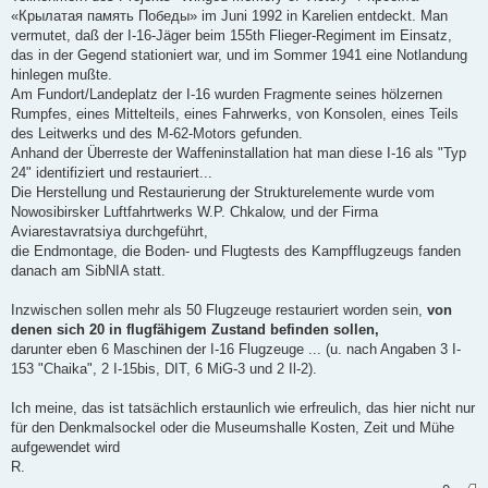
«Крылатая память Победы» im Juni 1992 in Karelien entdeckt. Man
vermutet, daß der I-16-Jäger beim 155th Flieger-Regiment im Einsatz,
das in der Gegend stationiert war, und im Sommer 1941 eine Notlandung
hinlegen mußte.
Am Fundort/Landeplatz der I-16 wurden Fragmente seines hölzernen
Rumpfes, eines Mittelteils, eines Fahrwerks, von Konsolen, eines Teils
des Leitwerks und des M-62-Motors gefunden.
Anhand der Überreste der Waffeninstallation hat man diese I-16 als "Typ
24" identifiziert und restauriert...
Die Herstellung und Restaurierung der Strukturelemente wurde vom
Nowosibirsker Luftfahrtwerks W.P. Chkalow, und der Firma
Aviarestavratsiya durchgeführt,
die Endmontage, die Boden- und Flugtests des Kampfflugzeugs fanden
danach am SibNIA statt.
Inzwischen sollen mehr als 50 Flugzeuge restauriert worden sein,
von
denen sich 20 in flugfähigem Zustand befinden sollen,
darunter eben 6 Maschinen der I-16 Flugzeuge ... (u. nach Angaben 3 I-
153 "Chaika", 2 I-15bis, DIT, 6 MiG-3 und 2 Il-2).
Ich meine, das ist tatsächlich erstaunlich wie erfreulich, das hier nicht nur
für den Denkmalsockel oder die Museumshalle Kosten, Zeit und Mühe
aufgewendet wird
R.