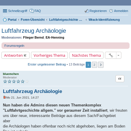
Schnellzugriff
FAQ
Registrieren
Anmelden
Portal
Foren-Übersicht
Luftfahrtgeschichte Allgemein
Wrack-Identifizierung
Luftfahrzeug Archäologie
Moderatoren:
Flieger Bernd
,
EA-Henning
Forumsregeln
Antworten
Vorheriges Thema
Nächstes Thema
Erster ungelesener Beitrag
• 13 Beiträge
1
2
bluemchen
Zitat
Moderator
Luftfahrzeug Archäologie
Mo 21. Jun 2021, 14:27
U
n
Nun haben die Admins diesen neuen Themenkomplex
g
"Luftfahrtgeschichte allgem." vor geraumer Zeit installiert
, wir freuten
e
l
uns über neue, interessante Beiträge aus diesem Sach/Fachgebiet
e
aber
s
e
die Archäologen haben offenbar noch nicht abgehoben, liegen am Boden
n