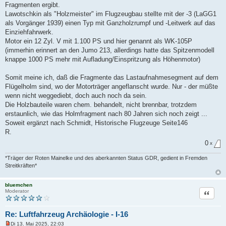
Fragmenten ergibt.
Lawotschkin als "Holzmeister" im Flugzeugbau stellte mit der -3 (LaGG1
als Vorgänger 1939) einen Typ mit Ganzholzrumpf und -Leitwerk auf das
Einziehfahrwerk.
Motor ein 12 Zyl. V mit 1.100 PS und hier genannt als WK-105P
(immerhin erinnert an den Jumo 213, allerdings hatte das Spitzenmodell
knappe 1000 PS mehr mit Aufladung/Einspritzung als Höhenmotor)
Somit meine ich, daß die Fragmente das Lastaufnahmesegment auf dem
Flügelholm sind, wo der Motorträger angeflanscht wurde. Nur - der müßte
wenn nicht weggediebt, doch auch noch da sein.
Die Holzbauteile waren chem. behandelt, nicht brennbar, trotzdem
erstaunlich, wie das Holmfragment nach 80 Jahren sich noch zeigt ...
Soweit ergänzt nach Schmidt, Historische Flugzeuge Seite146
R.
0
x
*Träger der Roten Mainelke und des aberkannten Status GDR, gedient in Fremden
Streitkräften*
bluemchen
Zitat
Moderator
Re: Luftfahrzeug Archäologie - I-16
Di 13. Mai 2025, 22:03