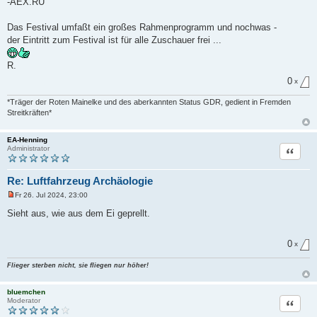
-AEX.RU
Das Festival umfaßt ein großes Rahmenprogramm und nochwas -
der Eintritt zum Festival ist für alle Zuschauer frei ...
R.
0
x
*Träger der Roten Mainelke und des aberkannten Status GDR, gedient in Fremden
Streitkräften*
EA-Henning
Zitat
Administrator
Re: Luftfahrzeug Archäologie
Fr 26. Jul 2024, 23:00
U
n
Sieht aus, wie aus dem Ei geprellt.
g
e
l
0
e
x
s
e
Flieger sterben nicht, sie fliegen nur höher!
n
e
r
bluemchen
B
Zitat
Moderator
e
i