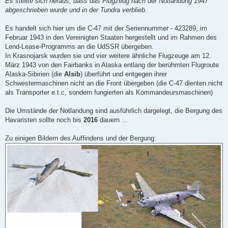
Es stellte sich heraus, dass das Flugzeug nach der Notlandung 1947
abgeschrieben wurde und in der Tundra verblieb.
Es handelt sich hier um die C-47 mit der Seriennummer - 423289, im
Februar 1943 in den Vereinigten Staaten hergestellt und im Rahmen des
Lend-Lease-Programms an die UdSSR übergeben.
In Krasnojarsk wurden sie und vier weitere ähnliche Flugzeuge am 12.
März 1943 von den Fairbanks in Alaska entlang der berühmten Flugroute
Alaska-Sibirien (die
Alsib
) überführt und entgegen ihrer
Schwestermaschinen nicht an die Front übergeben (die C-47 dienten nicht
als Transporter e.t.c, sondern fungierten als Kommandeursmaschinen)
Die Umstände der Notlandung sind ausführlich dargelegt, die Bergung des
Havaristen sollte noch bis
2016
dauern ...
Zu einigen Bildern des Auffindens und der Bergung: