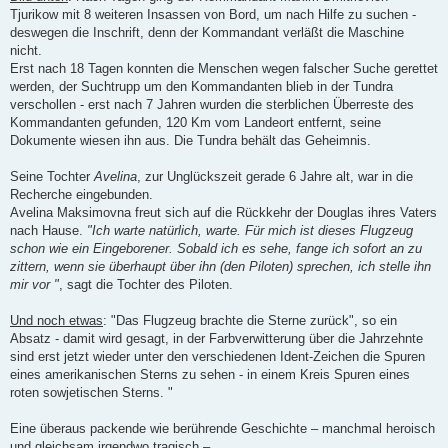
Tjurikow mit 8 weiteren Insassen von Bord, um nach Hilfe zu suchen -
deswegen die Inschrift, denn der Kommandant verläßt die Maschine
nicht.
Erst nach 18 Tagen konnten die Menschen wegen falscher Suche gerettet
werden, der Suchtrupp um den Kommandanten blieb in der Tundra
verschollen - erst nach 7 Jahren wurden die sterblichen Überreste des
Kommandanten gefunden, 120 Km vom Landeort entfernt, seine
Dokumente wiesen ihn aus. Die Tundra behält das Geheimnis.
Seine Tochter
Avelina
, zur Unglückszeit gerade 6 Jahre alt, war in die
Recherche eingebunden.
Avelina Maksimovna freut sich auf die Rückkehr der Douglas ihres Vaters
nach Hause.
"Ich warte natürlich, warte. Für mich ist dieses Flugzeug
schon wie ein Eingeborener. Sobald ich es sehe, fange ich sofort an zu
zittern, wenn sie überhaupt über ihn (den Piloten) sprechen, ich stelle ihn
mir vor "
, sagt die Tochter des Piloten.
Und noch etwas
: "Das Flugzeug brachte die Sterne zurück", so ein
Absatz - damit wird gesagt, in der Farbverwitterung über die Jahrzehnte
sind erst jetzt wieder unter den verschiedenen Ident-Zeichen die Spuren
eines amerikanischen Sterns zu sehen - in einem Kreis Spuren eines
roten sowjetischen Sterns. "
Eine überaus packende wie berührende Geschichte – manchmal heroisch
und gleichsam irgendwo tragisch –