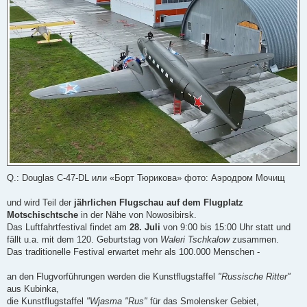
n
e
r
B
e
i
t
r
a
g
Q.: Douglas C-47-DL или «Борт Тюрикова» фото: Аэродром Мочищ
und wird Teil der
jährlichen Flugschau auf dem Flugplatz
Motschischtsche
in der Nähe von Nowosibirsk.
Das Luftfahrtfestival findet am
28. Juli
von 9:00 bis 15:00 Uhr statt und
fällt u.a. mit dem 120. Geburtstag von
Waleri Tschkalow
zusammen.
Das traditionelle Festival erwartet mehr als 100.000 Menschen -
an den Flugvorführungen werden die Kunstflugstaffel
"Russische Ritter"
aus Kubinka,
die Kunstflugstaffel
"Wjasma "Rus"
für das Smolensker Gebiet,