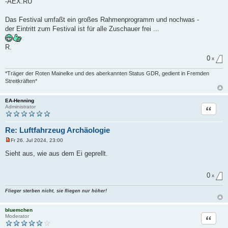
-AEX.RU
Das Festival umfaßt ein großes Rahmenprogramm und nochwas -
der Eintritt zum Festival ist für alle Zuschauer frei ...
R.
0
x
*Träger der Roten Mainelke und des aberkannten Status GDR, gedient in Fremden
Streitkräften*
EA-Henning
Zitat
Administrator
Re: Luftfahrzeug Archäologie
Fr 26. Jul 2024, 23:00
U
n
Sieht aus, wie aus dem Ei geprellt.
g
e
l
0
e
x
s
e
Flieger sterben nicht, sie fliegen nur höher!
n
e
r
bluemchen
B
Zitat
Moderator
e
i