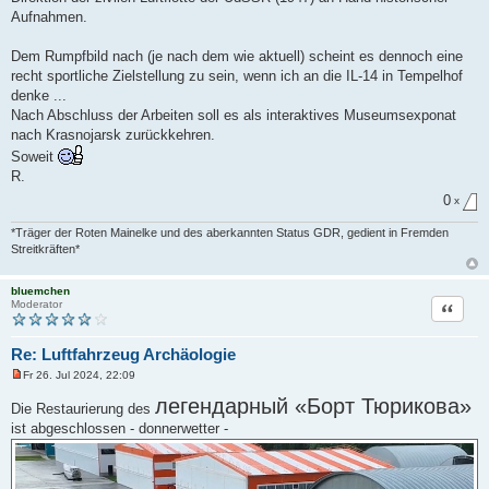
Aufnahmen.
Dem Rumpfbild nach (je nach dem wie aktuell) scheint es dennoch eine
recht sportliche Zielstellung zu sein, wenn ich an die IL-14 in Tempelhof
denke ...
Nach Abschluss der Arbeiten soll es als interaktives Museumsexponat
nach Krasnojarsk zurückkehren.
Soweit
R.
0
x
*Träger der Roten Mainelke und des aberkannten Status GDR, gedient in Fremden
Streitkräften*
bluemchen
Zitat
Moderator
Re: Luftfahrzeug Archäologie
Fr 26. Jul 2024, 22:09
U
n
легендарный «Борт Тюрикова»
Die Restaurierung des
g
e
ist abgeschlossen - donnerwetter -
l
e
s
e