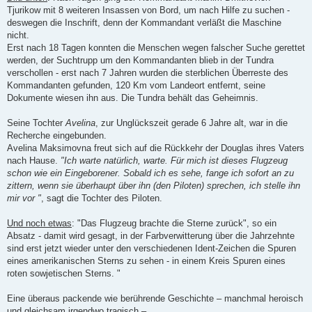
Tjurikow mit 8 weiteren Insassen von Bord, um nach Hilfe zu suchen -
deswegen die Inschrift, denn der Kommandant verläßt die Maschine
nicht.
Erst nach 18 Tagen konnten die Menschen wegen falscher Suche gerettet
werden, der Suchtrupp um den Kommandanten blieb in der Tundra
verschollen - erst nach 7 Jahren wurden die sterblichen Überreste des
Kommandanten gefunden, 120 Km vom Landeort entfernt, seine
Dokumente wiesen ihn aus. Die Tundra behält das Geheimnis.
Seine Tochter
Avelina
, zur Unglückszeit gerade 6 Jahre alt, war in die
Recherche eingebunden.
Avelina Maksimovna freut sich auf die Rückkehr der Douglas ihres Vaters
nach Hause.
"Ich warte natürlich, warte. Für mich ist dieses Flugzeug
schon wie ein Eingeborener. Sobald ich es sehe, fange ich sofort an zu
zittern, wenn sie überhaupt über ihn (den Piloten) sprechen, ich stelle ihn
mir vor "
, sagt die Tochter des Piloten.
Und noch etwas
: "Das Flugzeug brachte die Sterne zurück", so ein
Absatz - damit wird gesagt, in der Farbverwitterung über die Jahrzehnte
sind erst jetzt wieder unter den verschiedenen Ident-Zeichen die Spuren
eines amerikanischen Sterns zu sehen - in einem Kreis Spuren eines
roten sowjetischen Sterns. "
Eine überaus packende wie berührende Geschichte – manchmal heroisch
und gleichsam irgendwo tragisch –