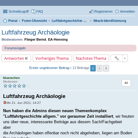
Schnellzugriff
FAQ
Registrieren
Anmelden
Portal
Foren-Übersicht
Luftfahrtgeschichte Allgemein
Wrack-Identifizierung
Luftfahrzeug Archäologie
Moderatoren:
Flieger Bernd
,
EA-Henning
Forumsregeln
Antworten
Vorheriges Thema
Nächstes Thema
Erster ungelesener Beitrag
• 13 Beiträge
1
2
bluemchen
Zitat
Moderator
Luftfahrzeug Archäologie
Mo 21. Jun 2021, 14:27
U
n
Nun haben die Admins diesen neuen Themenkomplex
g
"Luftfahrtgeschichte allgem." vor geraumer Zeit installiert
, wir freuten
e
l
uns über neue, interessante Beiträge aus diesem Sach/Fachgebiet
e
aber
s
e
die Archäologen haben offenbar noch nicht abgehoben, liegen am Boden
n