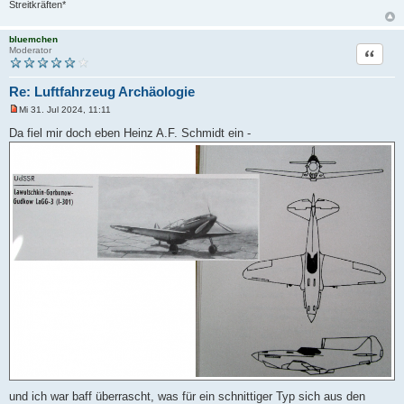
Streitkräften*
bluemchen
Zitat
Moderator
Re: Luftfahrzeug Archäologie
Mi 31. Jul 2024, 11:11
U
n
Da fiel mir doch eben Heinz A.F. Schmidt ein -
g
e
l
e
s
e
n
e
r
B
e
i
t
r
a
g
und ich war baff überrascht, was für ein schnittiger Typ sich aus den