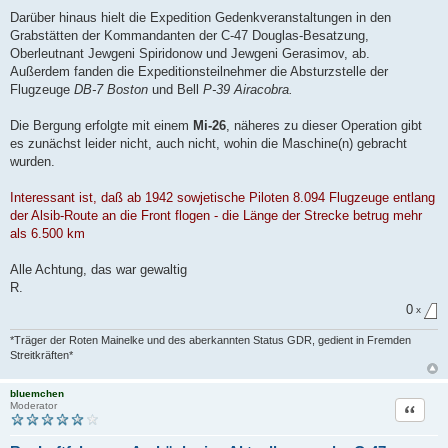
Darüber hinaus hielt die Expedition Gedenkveranstaltungen in den
Grabstätten der Kommandanten der C-47 Douglas-Besatzung,
Oberleutnant Jewgeni Spiridonow und Jewgeni Gerasimov, ab.
Außerdem fanden die Expeditionsteilnehmer die Absturzstelle der
Flugzeuge
DB-7 Boston
und Bell
P-39 Airacobra.
Die Bergung erfolgte mit einem
Mi-26
, näheres zu dieser Operation gibt
es zunächst leider nicht, auch nicht, wohin die Maschine(n) gebracht
wurden.
Interessant ist, daß ab 1942 sowjetische Piloten 8.094 Flugzeuge entlang
der Alsib-Route an die Front flogen - die Länge der Strecke betrug mehr
als 6.500 km
Alle Achtung, das war gewaltig
R.
0
x
*Träger der Roten Mainelke und des aberkannten Status GDR, gedient in Fremden
Streitkräften*
bluemchen
Zitat
Moderator