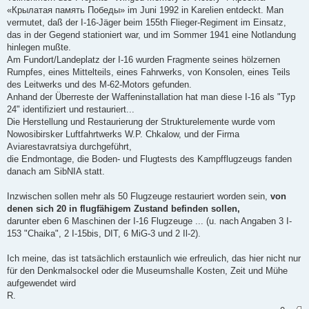
«Крылатая память Победы» im Juni 1992 in Karelien entdeckt. Man
vermutet, daß der I-16-Jäger beim 155th Flieger-Regiment im Einsatz,
das in der Gegend stationiert war, und im Sommer 1941 eine Notlandung
hinlegen mußte.
Am Fundort/Landeplatz der I-16 wurden Fragmente seines hölzernen
Rumpfes, eines Mittelteils, eines Fahrwerks, von Konsolen, eines Teils
des Leitwerks und des M-62-Motors gefunden.
Anhand der Überreste der Waffeninstallation hat man diese I-16 als "Typ
24" identifiziert und restauriert...
Die Herstellung und Restaurierung der Strukturelemente wurde vom
Nowosibirsker Luftfahrtwerks W.P. Chkalow, und der Firma
Aviarestavratsiya durchgeführt,
die Endmontage, die Boden- und Flugtests des Kampfflugzeugs fanden
danach am SibNIA statt.
Inzwischen sollen mehr als 50 Flugzeuge restauriert worden sein,
von
denen sich 20 in flugfähigem Zustand befinden sollen,
darunter eben 6 Maschinen der I-16 Flugzeuge ... (u. nach Angaben 3 I-
153 "Chaika", 2 I-15bis, DIT, 6 MiG-3 und 2 Il-2).
Ich meine, das ist tatsächlich erstaunlich wie erfreulich, das hier nicht nur
für den Denkmalsockel oder die Museumshalle Kosten, Zeit und Mühe
aufgewendet wird
R.