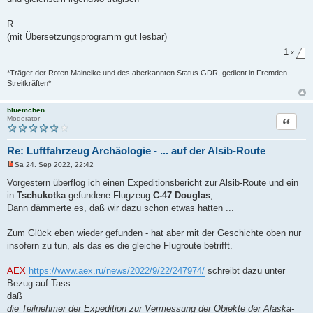
R.
(mit Übersetzungsprogramm gut lesbar)
1
x
*Träger der Roten Mainelke und des aberkannten Status GDR, gedient in Fremden
Streitkräften*
bluemchen
Zitat
Moderator
Re: Luftfahrzeug Archäologie - ... auf der Alsib-Route
Sa 24. Sep 2022, 22:42
U
n
Vorgestern überflog ich einen Expeditionsbericht zur Alsib-Route und ein
g
in
Tschukotka
gefundene Flugzeug
C-47 Douglas
,
e
l
Dann dämmerte es, daß wir dazu schon etwas hatten ...
e
s
e
Zum Glück eben wieder gefunden - hat aber mit der Geschichte oben nur
n
insofern zu tun, als das es die gleiche Flugroute betrifft.
e
r
B
AEX
https://www.aex.ru/news/2022/9/22/247974/
schreibt dazu unter
e
i
Bezug auf Tass
t
daß
r
a
die Teilnehmer der Expedition zur Vermessung der Objekte der Alaska-