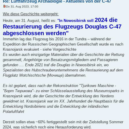
Re: Luftfahrzeug Archäologie - Aktuelles von der C-47
Do 31. Aug 2023, 17:00
U
n
Wie diese Geschichte weitergeht:
g
2024 die
e
Heute, am 31. August, heißt es:
"In Nowosibirsk soll
l
Restaurierung des Flugzeugs Douglas C-47
e
s
abgeschlossen werden"
e
n
Immerhin lag das Flugzeug bis 2016 in der Tundra – während der
e
Expedition der Russischen Geographischen Gesellschaft wurde es nach
r
B
Krasnojarsk evakuiert - siehe Vorgeschichte
e
Es wurden auch einzigartige Materialien über die Geschichte der Rettung
i
t
gesammelt, Angehörige von Besatzungsmitgliedern und Passagieren
r
gefunden .... Ende 2021 traf die Douglas in Nowosibirsk ein, wo
a
g
Spezialisten des Hubschrauberunternehmens die Restaurierung auf dem
Flugplatz Motchischtsche
(Мочище)
übernahmen.
Es ist geplant, dass nach der Rekonstruktion "Tjurikows Maschine -
"Борт Тюрикова"- zu einer Schlüsselausstellung des Museumsparks in
Krasnojarsk wird, die der Geschichte der Entwicklung des Nordens
gewidmet ist. Krasnojarsk war im XX. Jahrhundert die Hauptbasis für die
Entwicklung Nordsibiriens und die Entwicklung der inländischen
Polarluftfahrt
Derzeit sollen etwa ~60% fertiggestellt sein mit der Zielstellung Sommer
2024, was sicherlich noch eine Herausforderung wird.