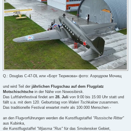
n
e
r
B
e
i
t
r
a
g
Q.: Douglas C-47-DL или «Борт Тюрикова» фото: Аэродром Мочищ
und wird Teil der
jährlichen Flugschau auf dem Flugplatz
Motschischtsche
in der Nähe von Nowosibirsk.
Das Luftfahrtfestival findet am
28. Juli
von 9:00 bis 15:00 Uhr statt und
fällt u.a. mit dem 120. Geburtstag von
Waleri Tschkalow
zusammen.
Das traditionelle Festival erwartet mehr als 100.000 Menschen -
an den Flugvorführungen werden die Kunstflugstaffel
"Russische Ritter"
aus Kubinka,
die Kunstflugstaffel
"Wjasma "Rus"
für das Smolensker Gebiet,