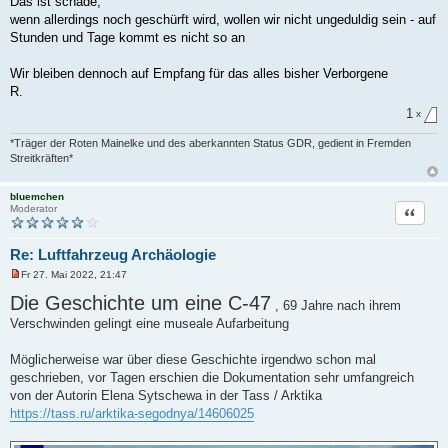
Das ist schade,
e
r
wenn allerdings noch geschürft wird, wollen wir nicht ungeduldig sein - auf
B
Stunden und Tage kommt es nicht so an
e
i
t
Wir bleiben dennoch auf Empfang für das alles bisher Verborgene
r
a
R.
g
1
x
*Träger der Roten Mainelke und des aberkannten Status GDR, gedient in Fremden
Streitkräften*
bluemchen
Zitat
Moderator
Re: Luftfahrzeug Archäologie
Fr 27. Mai 2022, 21:47
U
n
Die Geschichte um eine C-47
, 69 Jahre nach ihrem
g
e
Verschwinden gelingt eine museale Aufarbeitung
l
e
s
Möglicherweise war über diese Geschichte irgendwo schon mal
e
geschrieben, vor Tagen erschien die Dokumentation sehr umfangreich
n
e
von der Autorin Elena Sytschewa in der Tass / Arktika
r
https://tass.ru/arktika-segodnya/14606025
B
e
i