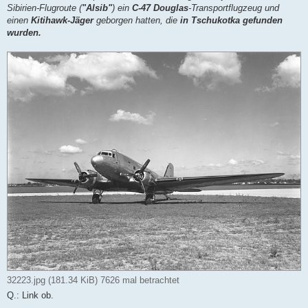
g
Sibirien-Flugroute (
"Alsib"
) ein
C-47 Douglas
-Transportflugzeug und
einen
Kitihawk-Jäger
geborgen hatten, die
in Tschukotka gefunden
wurden.
32223.jpg (181.34 KiB) 7626 mal betrachtet
Q.: Link ob.