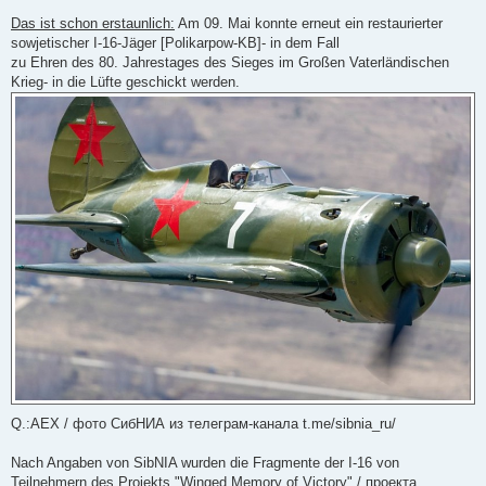
U
n
Das ist schon erstaunlich:
Am 09. Mai konnte erneut ein restaurierter
g
sowjetischer I-16-Jäger [Polikarpow-KB]- in dem Fall
e
l
zu Ehren des 80. Jahrestages des Sieges im Großen Vaterländischen
e
Krieg- in die Lüfte geschickt werden.
s
e
n
e
r
B
e
i
t
r
a
g
Q.:AEX / фото СибНИА из телеграм-канала t.me/sibnia_ru/
Nach Angaben von SibNIA wurden die Fragmente der I-16 von
Teilnehmern des Projekts "Winged Memory of Victory" / проекта