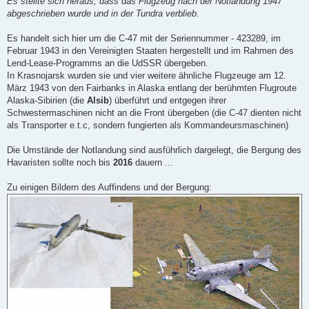
Es stellte sich heraus, dass das Flugzeug nach der Notlandung 1947
abgeschrieben wurde und in der Tundra verblieb.
Es handelt sich hier um die C-47 mit der Seriennummer - 423289, im
Februar 1943 in den Vereinigten Staaten hergestellt und im Rahmen des
Lend-Lease-Programms an die UdSSR übergeben.
In Krasnojarsk wurden sie und vier weitere ähnliche Flugzeuge am 12.
März 1943 von den Fairbanks in Alaska entlang der berühmten Flugroute
Alaska-Sibirien (die
Alsib
) überführt und entgegen ihrer
Schwestermaschinen nicht an die Front übergeben (die C-47 dienten nicht
als Transporter e.t.c, sondern fungierten als Kommandeursmaschinen)
Die Umstände der Notlandung sind ausführlich dargelegt, die Bergung des
Havaristen sollte noch bis
2016
dauern ...
Zu einigen Bildern des Auffindens und der Bergung: