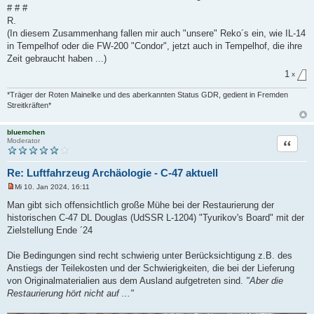
# # #
R.
(In diesem Zusammenhang fallen mir auch "unsere" Reko´s ein, wie IL-14
in Tempelhof oder die FW-200 "Condor", jetzt auch in Tempelhof, die ihre
Zeit gebraucht haben ...)
1
x
*Träger der Roten Mainelke und des aberkannten Status GDR, gedient in Fremden
Streitkräften*
bluemchen
Zitat
Moderator
Re: Luftfahrzeug Archäologie - C-47 aktuell
Mi 10. Jan 2024, 16:11
U
n
Man gibt sich offensichtlich große Mühe bei der Restaurierung der
g
historischen C-47 DL Douglas (UdSSR L-1204) "Tyurikov's Board" mit der
e
l
Zielstellung Ende ´24
e
s
e
Die Bedingungen sind recht schwierig unter Berücksichtigung z.B. des
n
Anstiegs der Teilekosten und der Schwierigkeiten, die bei der Lieferung
e
r
von Originalmaterialien aus dem Ausland aufgetreten sind.
"Aber die
B
Restaurierung hört nicht auf ..."
e
i
t