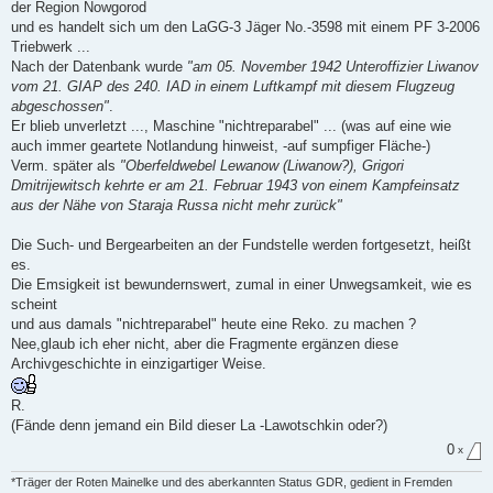
der Region Nowgorod
und es handelt sich um den LaGG-3 Jäger No.-3598 mit einem PF 3-2006
Triebwerk ...
Nach der Datenbank wurde
"am 05. November 1942 Unteroffizier Liwanov
vom 21. GIAP des 240. IAD in einem Luftkampf mit diesem Flugzeug
abgeschossen"
.
Er blieb unverletzt ..., Maschine "nichtreparabel" ... (was auf eine wie
auch immer geartete Notlandung hinweist, -auf sumpfiger Fläche-)
Verm. später als
"Oberfeldwebel Lewanow (Liwanow?), Grigori
Dmitrijewitsch kehrte er am 21. Februar 1943 von einem Kampfeinsatz
aus der Nähe von Staraja Russa nicht mehr zurück"
Die Such- und Bergearbeiten an der Fundstelle werden fortgesetzt, heißt
es.
Die Emsigkeit ist bewundernswert, zumal in einer Unwegsamkeit, wie es
scheint
und aus damals "nichtreparabel" heute eine Reko. zu machen ?
Nee,glaub ich eher nicht, aber die Fragmente ergänzen diese
Archivgeschichte in einzigartiger Weise.
R.
(Fände denn jemand ein Bild dieser La -Lawotschkin oder?)
0
x
*Träger der Roten Mainelke und des aberkannten Status GDR, gedient in Fremden