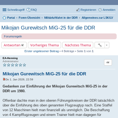
Schnellzugriff
FAQ
Registrieren
Anmelden
Portal
Foren-Übersicht
Militärluftfahrt in der DDR
Allgemeines zur LSK/LV
Mikojan Gurewitsch MiG-25 für die DDR
Forumsregeln
Antworten
Vorheriges Thema
Nächstes Thema
Erster ungelesener Beitrag
• 4 Beiträge • Seite
1
von
1
EA-Henning
Zitat
Administrator
Mikojan Gurewitsch MiG-25 für die DDR
Do 1. Jan 2026, 22:59
U
n
Gedanken zur Einführung der Mikojan Gurewitsch MiG-25 in der
g
DDR um 1980.
e
l
e
Offenbar dachte man in den oberen Führungskreisen der DDR tatsächlich
s
e
über die Einführung des oben genannten Flugzeugtyp nach. Eine Staffel
n
von 12 Maschinen hielt man finanziell als unmöglich. Die Beschaffung
e
r
von 4 Kampfflugzeugen und einem Trainer hielt man dagegen für
B