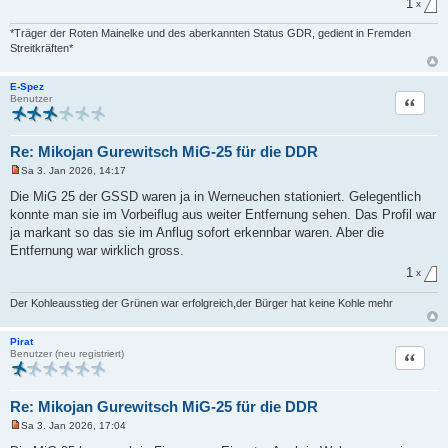
1
x
*Träger der Roten Mainelke und des aberkannten Status GDR, gedient in Fremden
Streitkräften*
E-Spez
Zitat
Benutzer
Re: Mikojan Gurewitsch MiG-25 für die DDR
Sa 3. Jan 2026, 14:17
U
n
Die MiG 25 der GSSD waren ja in Werneuchen stationiert. Gelegentlich
g
konnte man sie im Vorbeiflug aus weiter Entfernung sehen. Das Profil war
e
l
ja markant so das sie im Anflug sofort erkennbar waren. Aber die
e
Entfernung war wirklich gross.
s
e
1
x
n
e
r
Der Kohleausstieg der Grünen war erfolgreich,der Bürger hat keine Kohle mehr
B
e
i
Pirat
t
Zitat
Benutzer (neu registriert)
r
a
g
Re: Mikojan Gurewitsch MiG-25 für die DDR
Sa 3. Jan 2026, 17:04
U
n