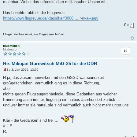
machbar. Wobei das offensichtlich militärischer Unsinn ist.
e
i
t
Das berichtet aktuell die Flugrevue:
r
a
https://www.flugrevue.de/klassiker/3000 ... r-nva-kam/
g
0
x
Flieger sterben nicht, sie fliegen nur höher!
bluemchen
Zitat
Moderator
Re: Mikojan Gurewitsch MiG-25 für die DDR
Sa 3. Jan 2026, 13:00
U
n
N´ja, das Zusammenwirken mit den GSSD war seinerzeit
g
großgeschrieben, vermutlich ging es in diese Richtung,
e
l
aber
e
nichts gegen Flugzeugarchäologie, diese Gedanken aus welcher
s
e
Erinnerung auch immer, liegen ja ein halbes Jahrhundert zurück ...
n
und wer immer sie hatte, sie sind vermutlich auch nicht mehr unter uns
e
r
B
e
Klar - die Gedanken sind frei ...
i
t
# # #
r
R.
a
g