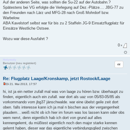
Auf der anderen Seite, was sollten die Su-22 auf der Autobahn.?
e
i
Spätestens bei VG erfolgte die Verlegung auf Dez.-Plätze.... JBG-77 zu
t
den Freunden nach Lärz und MFG-28 nach Groß Mohrdorf bzw.
r
a
Warbelow.
g
ABA Kavelstorf selbst war für bis zu 2 Staffeln JG-9 Einsatzflugplatz für
Einsätze Westliche Ostsee.
Wozu war diese Ausfahrt ?
0
x
Holymoly
Zitat
Benutzer (neu registriert)
Re: Flugplatz Laage/Kronskamp, jetzt Rostock/Laage
Di 21. Mai 2013, 17:57
U
n
hi, ist ja ein netter zufall mal was von laage zu hören bzw. überhaupt zu
g
finden, eigentlich auch ein zufall. war dort als uaz von 05/83-05/85 als
e
l
vorkommando vom jbg37 jänschwalde. war eine übelst geile zeit dort
e
oben. falls interesse kann ich ja mal n bischen aus der vergangenheit
s
e
plaudern....weiß nicht ob ich hier im forum was los lassen kann oder obs
n
wem nervt, denn eigentlich hab ich dort von grund auf alles
e
r
kennengelernt, du müßtest eigentlich noch den major starke kennen
B
gelernt haben, dieser war das eigentliche verbindungsglied zwischen
e