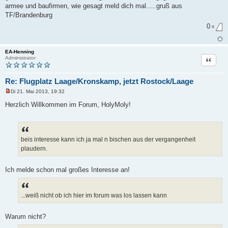
i
armee und baufirmen, wie gesagt meld dich mal.....gruß aus
t
TF/Brandenburg
r
a
0
x
g
EA-Henning
Zitat
Administrator
Re: Flugplatz Laage/Kronskamp, jetzt Rostock/Laage
Di 21. Mai 2013, 19:32
U
n
Herzlich Willkommen im Forum, HolyMoly!
g
e
l
e
s
e
beis interesse kann ich ja mal n bischen aus der vergangenheit
n
plaudern.
e
r
B
Ich melde schon mal großes Interesse an!
e
i
t
r
a
...weiß nicht ob ich hier im forum was los lassen kann
g
Warum nicht?