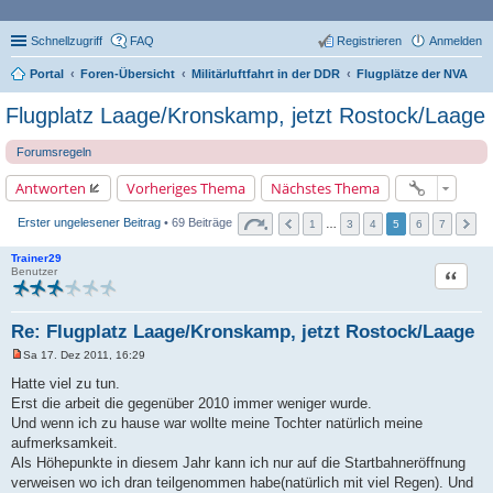
Schnellzugriff
FAQ
Registrieren
Anmelden
Portal
Foren-Übersicht
Militärluftfahrt in der DDR
Flugplätze der NVA
Flugplatz Laage/Kronskamp, jetzt Rostock/Laage
Forumsregeln
Antworten
Vorheriges Thema
Nächstes Thema
Erster ungelesener Beitrag
• 69 Beiträge
1
…
3
4
5
6
7
Trainer29
Zitat
Benutzer
Re: Flugplatz Laage/Kronskamp, jetzt Rostock/Laage
Sa 17. Dez 2011, 16:29
U
n
Hatte viel zu tun.
g
Erst die arbeit die gegenüber 2010 immer weniger wurde.
e
l
Und wenn ich zu hause war wollte meine Tochter natürlich meine
e
aufmerksamkeit.
s
e
Als Höhepunkte in diesem Jahr kann ich nur auf die Startbahneröffnung
n
verweisen wo ich dran teilgenommen habe(natürlich mit viel Regen). Und
e