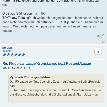
Hatte mit Planungen und Verbindungen zum Bauherren NVA nichts zu
g
tun.
Gruß aus Südhessen nach TF.
TF=Teltow Fläming? Ich wollte mich eigentlich dort niederlassen, hab nur
noch nicht den rechten Job gefunden. BER ist ja auch ein Thema hier im
Forum. Werd wohl noch ein paar Jährchen hier in Hessen ausharren
müssen.
0
x
DM-SMD
Zitat
Benutzer
Re: Flugplatz Laage/Kronskamp, jetzt Rostock/Laage
Di 21. Mai 2013, 22:12
U
n
g
schelle2011 hat geschrieben:
e
Der FP Laage verfügte über eine Zufahrt zur Autobahn Berlin/Rostock
l
e
A19.
s
..... bei denen der mögliche Durchfahrtsraum für Su-22 zu klein war. So
e
n
das diese Ausfahrt eher durch die Sicherstellungskräfte nutzbar war.
e
.....
r
B
e