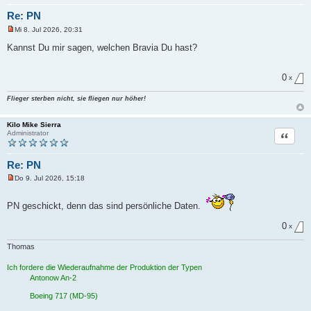
Re: PN
Mi 8. Jul 2026, 20:31
U
n
Kannst Du mir sagen, welchen Bravia Du hast?
g
e
l
0
e
x
s
e
Flieger sterben nicht, sie fliegen nur höher!
n
e
r
Kilo Mike Sierra
B
Zitat
Administrator
e
i
t
r
Re: PN
a
g
Do 9. Jul 2026, 15:18
U
n
g
PN geschickt, denn das sind persönliche Daten.
e
l
0
e
x
s
e
Thomas
n
e
Ich fordere die Wiederaufnahme der Produktion der Typen
r
B
Antonow An-2
e
i
Boeing 717 (MD-95)
t
r