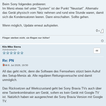
e
l
Beim Sony folgendes probieren:
e
Im Menü etwas tief unter "System" ist der Punkt "Neustart". Alternativ
s
e
das Gerät physisch vom Netz nehmen und rund eine Stunde waren, damit
n
sich die Kondensatoren leeren. Dann einschalten. Sollte gehen.
e
r
B
Wenn möglich, Update erneut aufspielen.
e
i
0
x
t
r
a
Flieger sterben nicht, sie fliegen nur höher!
g
Kilo Mike Sierra
Zitat
Administrator
Re: PN
Mi 8. Jul 2026, 19:50
U
n
All das geht nicht, denn die Software des Fernsehers stürzt beim Aufruf
g
des Setup-Menüs ab. Alle regulären Rettungsversuche sind damit
e
l
unmöglich.
e
s
e
Das Rücksetzen auf Werkszustand geht bei Sony Bravia TVs auch über
n
eine Tastenkombination am Gerät, sofern es kein Gerät mit Google TV
e
r
ist. Natürlich haben wir ausgerechnet die Sony Bravia Version mit Google
B
TV.
e
i