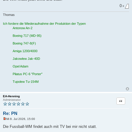
0
x
Thomas
Ich fordere die Wiederaufnahme der Produktion der Typen
Antonow An-2
Boeing 717 (MD-95)
Boeing 747-8(F)
Amiga 1200/4000
Jakowlew Jak-40D
Opel Adam
Pilatus PC-6 "Porter"
Tupolew Tu-154M
EA-Henning
Zitat
Administrator
Re: PN
Mi 8. Jul 2026, 15:00
U
n
Die Fussball-WM findet auch mit TV bei mir nicht statt.
g