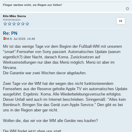
e
Flieger sterben nicht, sie fliegen nur höher!
n
e
r
Kilo Mike Sierra
B
Zitat
Administrator
e
i
t
r
Re: PN
a
g
Mi 8. Jul 2026, 14:46
U
n
Mir ist das wenige Tage vor dem Beginn der Fußball-WM mit unserem
g
"smart"-Fernseher von Sony passiert. Automatisches Update (warum
e
l
eigentlich?) über Nacht, danach Koma. Zurücksetzen auf
e
Werkseinstellungen nur über das Menü möglich. Menü ist aber im
s
e
Nirvana.
n
Die Garantie war zwei Wochen davor abgelaufen.
e
r
B
Zwei Tage vor der WM hat der wegen des nicht funktionierendem
e
i
Fernsehers aus der Reserve geholte Apple TV ein automatisches Update
t
ausgeführt. Ergebnis: Koma. Alle Wiederbelebungsversuche erfolglos.
r
a
Dieser Unfall wird auch im Internet beschrieben. Sinngemäß: "Alles kein
g
Beinbruch. Bringen Sie das Gerät zum Apple Service." Den gibt es bei
uns in der Region aber gar nicht.
Wollen die, das wir vor der WM alle Geräte neu kaufen?
Die WM findet jetzt ohne uns statt.