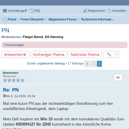
Schnellzugriff
FAQ
Registrieren
Anmelden
Portal
Foren-Übersicht
Allgemeines Forum
Technische Informationen zum Forum
PN
Moderatoren:
Flieger Bernd
,
EA-Henning
Forumsregeln
Antworten
Vorheriges Thema
Nächstes Thema
Erster ungelesener Beitrag
• 17 Beiträge
1
2
bluemchen
Zitat
Moderator
Re: PN
Mo 6. Jul 2026, 20:34
U
n
Mal eine kurze PN aus der nichtwerktätigen Bevölkerung zum hier
g
unerläßlichen Arbeitsgerät, dem Laptop:
e
l
e
Mein Dell Inspiron mit
Win 10
wurde mit dem kumulativen Qualitäts-Juni-
s
e
Update
KB5094127 für 22H2
kurzerhand in das künstliche Koma
n