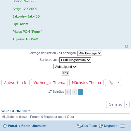
Boeing 747-8(F)
a
g
Amiga 1200/4000
Jakowlew Jak-40D
Opel Adam
Pilatus PC-6 "Porter"
Tupolew Tu-154M
Beiträge der letzten Zeit anzeigen:
Sortiere nach
Antworten
Vorheriges Thema
Nächstes Thema
17 Beiträge
1
2
Gehe zu
WER IST ONLINE?
Mitglieder in diesem Forum: 0 Mitglieder und 1 Gast
Portal
Foren-Übersicht
Das Team
Mitglieder