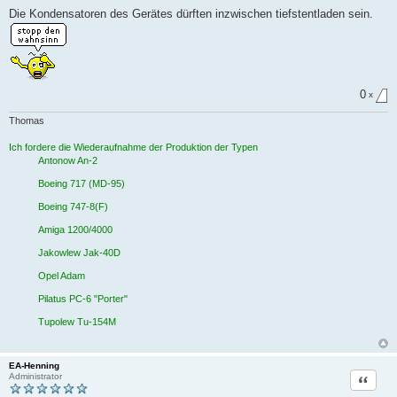
t
Die Kondensatoren des Gerätes dürften inzwischen tiefstentladen sein.
r
a
g
0
x
Thomas
Ich fordere die Wiederaufnahme der Produktion der Typen
Antonow An-2
Boeing 717 (MD-95)
Boeing 747-8(F)
Amiga 1200/4000
Jakowlew Jak-40D
Opel Adam
Pilatus PC-6 "Porter"
Tupolew Tu-154M
EA-Henning
Zitat
Administrator