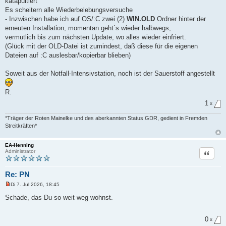
katapultiert
e
r
Es scheitern alle Wiederbelebungsversuche
B
- Inzwischen habe ich auf OS/:C zwei (2)
WIN.OLD
Ordner hinter der
e
i
erneuten Installation, momentan geht´s wieder halbwegs,
t
vermutlich bis zum nächsten Update, wo alles wieder einfriert.
r
a
(Glück mit der OLD-Datei ist zumindest, daß diese für die eigenen
g
Dateien auf :C auslesbar/kopierbar blieben)
Soweit aus der Notfall-Intensivstation, noch ist der Sauerstoff angestellt
R.
1
x
*Träger der Roten Mainelke und des aberkannten Status GDR, gedient in Fremden
Streitkräften*
EA-Henning
Zitat
Administrator
Re: PN
Di 7. Jul 2026, 18:45
U
n
Schade, das Du so weit weg wohnst.
g
e
l
0
e
x
s