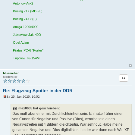
B
Antonow An-2
e
i
Boeing 717 (MD-95)
t
r
Boeing 747-8(F)
a
g
Amiga 1200/4000
Jakowlew Jak-40D
Opel Adam
Pilatus PC-6 "Porter"
Tupolew Tu-154M
bluemchen
Zitat
Moderator
Re: Flugzeug-Spotter in der DDR
Sa 25. Jan 2025, 19:52
U
n
g
max0685 hat geschrieben:
e
Das muß aber einer mit Durchlichteinheit sein. Ich hatte früher einen
l
e
von Canon für Negative und Positive (Dias), verarbeitete einen
s
Negativstreifen mit 4 Bildern gleichzeitig. War sehr gut. Habe meine
e
n
gesamten Negative und Dias digitalisiert. Leider war dann nach Win XP
e