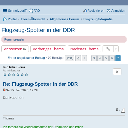
Schnellzugriff
FAQ
Registrieren
Anmelden
Portal
Foren-Übersicht
Allgemeines Forum
Flugzeugfotografie
Flugzeug-Spotter in der DDR
Forumsregeln
Antworten
Vorheriges Thema
Nächstes Thema
Erster ungelesener Beitrag
• 70 Beiträge
1
…
3
4
5
6
7
Kilo Mike Sierra
Zitat
Administrator
Re: Flugzeug-Spotter in der DDR
Sa 25. Jan 2025, 19:29
U
n
Dankeschön.
g
e
l
0
e
x
s
e
Thomas
n
e
Ich fordere die Wiederaufnahme der Produktion der Typen
r