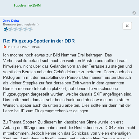
Tupolew Tu-154M
Xray-Delta
Zitat
Benutzer (neu registriert)
Re: Flugzeug-Spotter in der DDR
Do 31. Jul 2025, 19:44
U
n
Ich möchte noch etwas zur Bild Nummer Drei beitragen. Das
g
Verbotsschild befand sich noch an weiteren Masten und sollte darauf
e
l
hinweisen, nicht über das Geländer vorn an der Terrasse zu steigen und
e
somit den Bereich nahe der Gebäudekante zu betreten. Daher auch das
s
e
Piktogramm mit der herabfallenden Person. Bei meinem ersten Besuch
n
als kleiner Steppke zur fast derselben Zeit waren in dem genannten
e
r
Bereich mehrere Infotafeln platziert, auf denen die verschiedene
B
Flugzeugtypen dargestellt wurden, welche damals SXF angeflogen sind.
e
i
Das hatte mich damals sehr beeindruckt und ab da war es mein steter
t
Wunsch, später auch da unten zu arbeiten. Dies sollte mir dann mit der
r
a
Lehre bei IF zum Flugzeugmechaniker gelingen.
g
Zu Thema Spotter. Zu diesem im klassischen Sinne wurde ich erst
Anfang der 90'ziger und habe somit die Restriktionen zu DDR Zeiten nicht
mitbekommen. Jedoch kenne ich das Schicksal von vielen ehemaligen
Spottern durch dessen Erzählungen und auch der Herr Tornow war mir