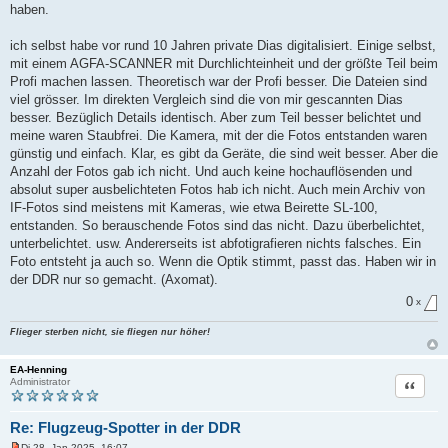
i
haben.
t
r
a
ich selbst habe vor rund 10 Jahren private Dias digitalisiert. Einige selbst,
g
mit einem AGFA-SCANNER mit Durchlichteinheit und der größte Teil beim
Profi machen lassen. Theoretisch war der Profi besser. Die Dateien sind
viel grösser. Im direkten Vergleich sind die von mir gescannten Dias
besser. Bezüglich Details identisch. Aber zum Teil besser belichtet und
meine waren Staubfrei. Die Kamera, mit der die Fotos entstanden waren
günstig und einfach. Klar, es gibt da Geräte, die sind weit besser. Aber die
Anzahl der Fotos gab ich nicht. Und auch keine hochauflösenden und
absolut super ausbelichteten Fotos hab ich nicht. Auch mein Archiv von
IF-Fotos sind meistens mit Kameras, wie etwa Beirette SL-100,
entstanden. So berauschende Fotos sind das nicht. Dazu überbelichtet,
unterbelichtet. usw. Andererseits ist abfotigrafieren nichts falsches. Ein
Foto entsteht ja auch so. Wenn die Optik stimmt, passt das. Haben wir in
der DDR nur so gemacht. (Axomat).
0
x
Flieger sterben nicht, sie fliegen nur höher!
EA-Henning
Zitat
Administrator
Re: Flugzeug-Spotter in der DDR
Di 28. Jan 2025, 16:07