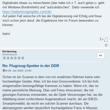
Digitalisate etwas zu retuschieren (das habe ich z.T. auch getan u. geht
mit Windows-Bordmitteln) und "aufzuhübschen". Dafür verwende ich
https://radiantimaginglabs.com/de/
Auf jeden Fall wünsche ich bei der Digitalisierung viel Erfolg und freue
mich schon jetzt daruf, die Ergebnisse hier im Forum bewundern zu
können.
helmi
2
x
EA-Henning
Zitat
Administrator
Re: Flugzeug-Spotter in der DDR
Di 28. Jan 2025, 15:55
U
n
Sicher ist ein Scanner in dem von mir erwähnten Rahmen keine sehr
g
hochwertigen Geräte. Aber, ich bin kein Grossverdiener. Ich bin froh,
e
l
einigermaßen leistungsfähige Kameras zu haben. Wenn ich, das ist
e
meine persönliche Meinung, Dias und Fotos einscannen, die mit
s
e
günstigen Kameras entstanden, wo die Optik Verzerrungen hat, wo die
n
Abbildung einen schlechteren Augeneindruck macht, als ein 0/8/15-
e
r
Smartphonebild, da reicht ein solcher Scanner durchaus. Die
B
allerwenigsten werden tatsächlich hochaufgelöste Fotos in Massen
e