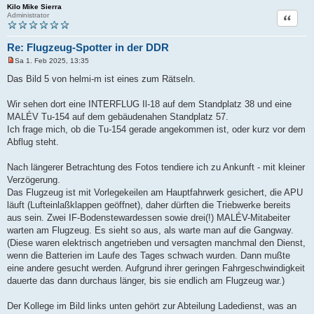
Kilo Mike Sierra
Zitat
Administrator
Re: Flugzeug-Spotter in der DDR
Sa 1. Feb 2025, 13:35
U
n
Das Bild 5 von helmi-m ist eines zum Rätseln.
g
e
l
Wir sehen dort eine INTERFLUG Il-18 auf dem Standplatz 38 und eine
e
MALÉV Tu-154 auf dem gebäudenahen Standplatz 57.
s
e
Ich frage mich, ob die Tu-154 gerade angekommen ist, oder kurz vor dem
n
Abflug steht.
e
r
B
Nach längerer Betrachtung des Fotos tendiere ich zu Ankunft - mit kleiner
e
i
Verzögerung.
t
Das Flugzeug ist mit Vorlegekeilen am Hauptfahrwerk gesichert, die APU
r
a
läuft (Lufteinlaßklappen geöffnet), daher dürften die Triebwerke bereits
g
aus sein. Zwei IF-Bodenstewardessen sowie drei(!) MALÉV-Mitabeiter
warten am Flugzeug. Es sieht so aus, als warte man auf die Gangway.
(Diese waren elektrisch angetrieben und versagten manchmal den Dienst,
wenn die Batterien im Laufe des Tages schwach wurden. Dann mußte
eine andere gesucht werden. Aufgrund ihrer geringen Fahrgeschwindigkeit
dauerte das dann durchaus länger, bis sie endlich am Flugzeug war.)
Der Kollege im Bild links unten gehört zur Abteilung Ladedienst, was an