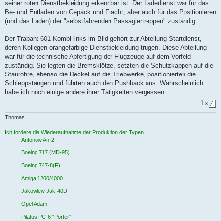
seiner roten Dienstbekleidung erkennbar ist. Der Ladedienst war für das
Be- und Entladen von Gepäck und Fracht, aber auch für das Positionieren
(und das Laden) der "selbstfahrenden Passagiertreppen" zuständig.
Der Trabant 601 Kombi links im Bild gehört zur Abteilung Startdienst,
deren Kollegen orangefarbige Dienstbekleidung trugen. Diese Abteilung
war für die technische Abfertigung der Flugzeuge auf dem Vorfeld
zuständig. Sie legten die Bremsklötze, setzten die Schutzkappen auf die
Staurohre, ebenso die Deckel auf die Triebwerke, positionierten die
Schleppstangen und führten auch den Pushback aus. Wahrscheinlich
habe ich noch einige andere ihrer Tätigkeiten vergessen.
1
x
Thomas
Ich fordere die Wiederaufnahme der Produktion der Typen
Antonow An-2
Boeing 717 (MD-95)
Boeing 747-8(F)
Amiga 1200/4000
Jakowlew Jak-40D
Opel Adam
Pilatus PC-6 "Porter"