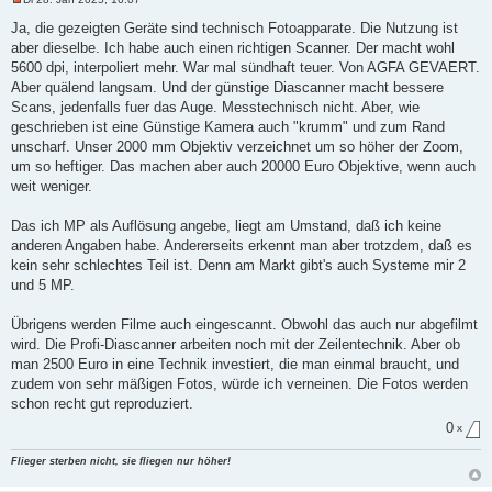
U
n
Ja, die gezeigten Geräte sind technisch Fotoapparate. Die Nutzung ist
g
aber dieselbe. Ich habe auch einen richtigen Scanner. Der macht wohl
e
l
5600 dpi, interpoliert mehr. War mal sündhaft teuer. Von AGFA GEVAERT.
e
Aber quälend langsam. Und der günstige Diascanner macht bessere
s
e
Scans, jedenfalls fuer das Auge. Messtechnisch nicht. Aber, wie
n
geschrieben ist eine Günstige Kamera auch "krumm" und zum Rand
e
r
unscharf. Unser 2000 mm Objektiv verzeichnet um so höher der Zoom,
B
um so heftiger. Das machen aber auch 20000 Euro Objektive, wenn auch
e
i
weit weniger.
t
r
a
Das ich MP als Auflösung angebe, liegt am Umstand, daß ich keine
g
anderen Angaben habe. Andererseits erkennt man aber trotzdem, daß es
kein sehr schlechtes Teil ist. Denn am Markt gibt's auch Systeme mir 2
und 5 MP.
Übrigens werden Filme auch eingescannt. Obwohl das auch nur abgefilmt
wird. Die Profi-Diascanner arbeiten noch mit der Zeilentechnik. Aber ob
man 2500 Euro in eine Technik investiert, die man einmal braucht, und
zudem von sehr mäßigen Fotos, würde ich verneinen. Die Fotos werden
schon recht gut reproduziert.
0
x
Flieger sterben nicht, sie fliegen nur höher!