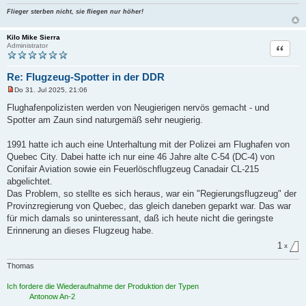
e
Flieger sterben nicht, sie fliegen nur höher!
n
e
r
Kilo Mike Sierra
B
Zitat
Administrator
e
i
t
r
Re: Flugzeug-Spotter in der DDR
a
g
Do 31. Jul 2025, 21:06
U
n
Flughafenpolizisten werden von Neugierigen nervös gemacht - und
g
Spotter am Zaun sind naturgemäß sehr neugierig.
e
l
e
1991 hatte ich auch eine Unterhaltung mit der Polizei am Flughafen von
s
e
Quebec City. Dabei hatte ich nur eine 46 Jahre alte C-54 (DC-4) von
n
Conifair Aviation sowie ein Feuerlöschflugzeug Canadair CL-215
e
r
abgelichtet.
B
Das Problem, so stellte es sich heraus, war ein "Regierungsflugzeug" der
e
i
Provinzregierung von Quebec, das gleich daneben geparkt war. Das war
t
für mich damals so uninteressant, daß ich heute nicht die geringste
r
a
Erinnerung an dieses Flugzeug habe.
g
1
x
Thomas
Ich fordere die Wiederaufnahme der Produktion der Typen
Antonow An-2