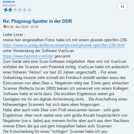
helmi-m
e
Zitat
Benutzer
i
t
r
a
g
Re: Flugzeug-Spotter in der DDR
Di 28. Jan 2025, 15:29
U
n
Liebe Leser -
g
meine hier eingestellten Fotos habe ich mit einem plustek-opticfilm-135i
e
l
https://www.scandig.de/filmscanner/plustek/plustek-opticfilm-135i.html
e
unter Verwendung der Software VueScan
s
e
https://www.hamrick.com/de/
gescannt.
n
Zum Gerät wird eine Scan-Software mitgeliefert. Aber erst mit VueScan
e
r
entfaltet der Scanner sein Potential richtig. VueScan hatte ich anlässlich
B
einer früheren "Aktion" vor fast 10 Jahren angeschafft. - Für einen
e
i
Geburtstag musste sehr schnell ein Fotobuch erstellt werden wozu das
t
Einscannen von alten Dias u. Negativen nötig war. Einen ganz einfachen
r
a
Scanner (Reflecta Iscan 1800) bekam ich seinerzeit von einem Kollegen.
g
Software hatte er nicht dazu. Die erzeilten Ergebnisse waren gut.
Genügten mir für ein digitale Archivierung nicht... Die Anschaffung eines
höherwertigen Scanners hat sich dann eben hingezogen. ...
Habe aber auch viele Dias vom Profi einscannen lassen - sehr gute
Ergebnisse. Aber noch wartet eine sehr große Anzahl hauptsächlich von
Negativen (sw u. farbe) aus meinem Archiv aber auch aus dem Nachlass
meiner Eltern die gut und gern fotografiert haben aufs Scannen.
Die Entscheidung für einen "richtigen" Scanner habe ich aus