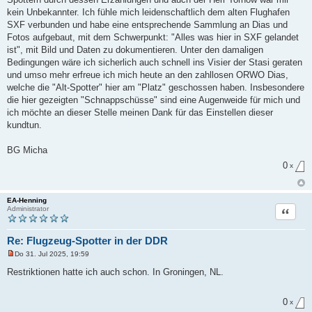
kein Unbekannter. Ich fühle mich leidenschaftlich dem alten Flughafen
SXF verbunden und habe eine entsprechende Sammlung an Dias und
Fotos aufgebaut, mit dem Schwerpunkt: "Alles was hier in SXF gelandet
ist", mit Bild und Daten zu dokumentieren. Unter den damaligen
Bedingungen wäre ich sicherlich auch schnell ins Visier der Stasi geraten
und umso mehr erfreue ich mich heute an den zahllosen ORWO Dias,
welche die "Alt-Spotter" hier am "Platz" geschossen haben. Insbesondere
die hier gezeigten "Schnappschüsse" sind eine Augenweide für mich und
ich möchte an dieser Stelle meinen Dank für das Einstellen dieser
kundtun.
BG Micha
0
x
EA-Henning
Zitat
Administrator
Re: Flugzeug-Spotter in der DDR
Do 31. Jul 2025, 19:59
U
n
Restriktionen hatte ich auch schon. In Groningen, NL.
g
e
l
0
e
x
s