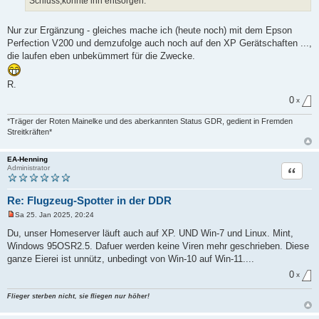
Schluss,konnte ihn entsorgen.
r
B
e
i
Nur zur Ergänzung - gleiches mache ich (heute noch) mit dem Epson
t
Perfection V200 und demzufolge auch noch auf den XP Gerätschaften ...,
r
a
die laufen eben unbekümmert für die Zwecke.
g
R.
0
x
*Träger der Roten Mainelke und des aberkannten Status GDR, gedient in Fremden
Streitkräften*
EA-Henning
Zitat
Administrator
Re: Flugzeug-Spotter in der DDR
Sa 25. Jan 2025, 20:24
U
n
Du, unser Homeserver läuft auch auf XP. UND Win-7 und Linux. Mint,
g
Windows 95OSR2.5. Dafuer werden keine Viren mehr geschrieben. Diese
e
l
ganze Eierei ist unnütz, unbedingt von Win-10 auf Win-11....
e
s
0
x
e
n
Flieger sterben nicht, sie fliegen nur höher!
e
r
B