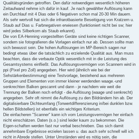
Qualitätsgründen getroffen. Den dafür notwendigen wesentlich höheren
Zeitaufwand nehme ich dafür in kauf. Je nach gewählter Auflösung kann
ein Durchlauf mit 4 Dias oder 6 Negativen schon mal 20-30 Min dauern.
Als sehr wertvoll hat sich die infrarotbasierte Beseitigung von Kratzern u.
Staub auf Dias u. Farbnegativen erwiesen (funktioniert nicht bei sw; hier
wird jedes Silberkorn als Staub erkannt).
Die von EA-Henning vorgestellten Geräte sind keine richtigen Scanner,
sondern sie fotografieren die Vorlagen einfach nur ab. Dessen sollte man
sich bewusst sein. Die hohen Auflösungen im MP-Bereich sagen nur
bedingt etwas über die tatsächlich zu erzielende Qualität aus. Man muss
beachten, dass die verbaute Optik wesentlich mit in die Leistung des
Gesamtsystems einfließt. Das Auflösungsvermögen von Scannern wird in
ppi (Pixel pro Zoll) angegeben. Hier wird (ähnlich wie bei der
Sehstärkenbestimmung) eine Testvorlage, bestehend aus mehreren
Gruppen und Elementen von immer kleiner werdenden waage.-und
senkrechten Balken gescannt und dann - je nachdem wie weit die
Trennung der Balken noch erfolgt - die Auflösung (waage und senkrecht)
angegeben. Sehr oft nimmt die Auflösung zu den Bildrändern hin ab. Der
digitalisierbare Dichteumfang (Tonwertdifferenzierung in/bei dunklen bzw.
hellen Bildstellen) ist ebenfalls ein wichtiges Kriterium.
Die einfacheren "Scanner" kann ich vom Leistungsvermögen her einfach
nicht einschätzen. Daten (s.o.) sind leider kaum zu bekommen. Die
Eigen-schaften werden fast nur verbal beschrieben. Das sich damit
annehmbare Ergebnisse erzielen lassen u. das auch sehr schnell will ich
nicht in Abrede stellen. Unter Umständen wird es nötig sein, die