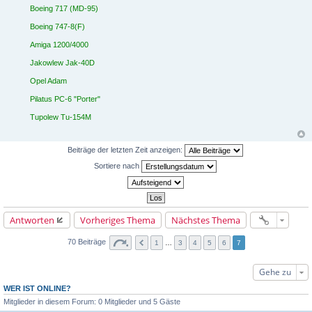
Boeing 717 (MD-95)
Boeing 747-8(F)
Amiga 1200/4000
Jakowlew Jak-40D
Opel Adam
Pilatus PC-6 "Porter"
Tupolew Tu-154M
Beiträge der letzten Zeit anzeigen:
Sortiere nach
Antworten
Vorheriges Thema
Nächstes Thema
70 Beiträge
1
…
3
4
5
6
7
Gehe zu
WER IST ONLINE?
Mitglieder in diesem Forum: 0 Mitglieder und 5 Gäste