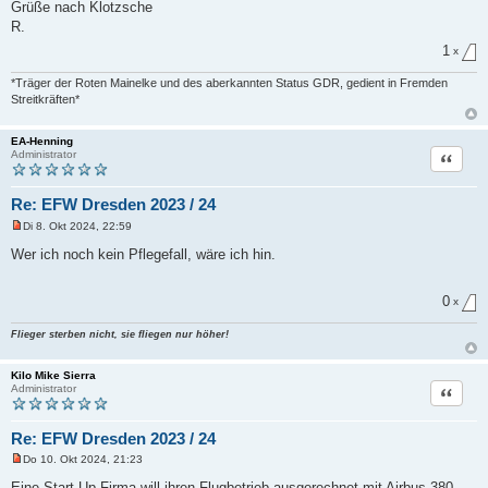
Grüße nach Klotzsche
t
R.
r
a
1
x
g
*Träger der Roten Mainelke und des aberkannten Status GDR, gedient in Fremden
Streitkräften*
EA-Henning
Zitat
Administrator
Re: EFW Dresden 2023 / 24
Di 8. Okt 2024, 22:59
U
n
Wer ich noch kein Pflegefall, wäre ich hin.
g
e
l
0
e
x
s
e
Flieger sterben nicht, sie fliegen nur höher!
n
e
r
Kilo Mike Sierra
B
Zitat
Administrator
e
i
t
r
Re: EFW Dresden 2023 / 24
a
g
Do 10. Okt 2024, 21:23
U
n
Eine Start-Up Firma will ihren Flugbetrieb ausgerechnet mit Airbus 380