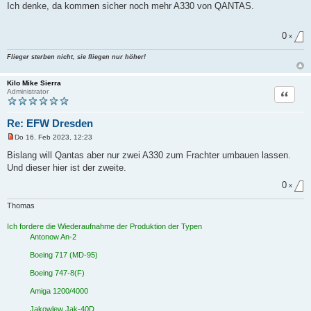
n
Ich denke, da kommen sicher noch mehr A330 von QANTAS.
g
e
l
0
e
x
s
e
Flieger sterben nicht, sie fliegen nur höher!
n
e
r
Kilo Mike Sierra
B
Zitat
Administrator
e
i
t
r
Re: EFW Dresden
a
g
Do 16. Feb 2023, 12:23
U
n
Bislang will Qantas aber nur zwei A330 zum Frachter umbauen lassen.
g
Und dieser hier ist der zweite.
e
l
0
e
x
s
e
Thomas
n
e
Ich fordere die Wiederaufnahme der Produktion der Typen
r
B
Antonow An-2
e
i
Boeing 717 (MD-95)
t
r
Boeing 747-8(F)
a
g
Amiga 1200/4000
Jakowlew Jak-40D