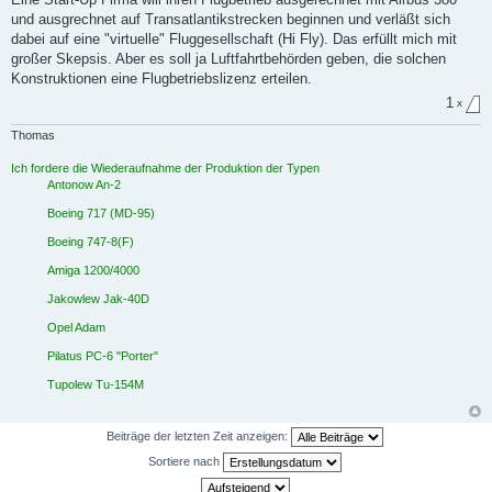
g
und ausgrechnet auf Transatlantikstrecken beginnen und verläßt sich
e
l
dabei auf eine "virtuelle" Fluggesellschaft (Hi Fly). Das erfüllt mich mit
e
großer Skepsis. Aber es soll ja Luftfahrtbehörden geben, die solchen
s
e
Konstruktionen eine Flugbetriebslizenz erteilen.
n
e
1
x
r
B
Thomas
e
i
t
Ich fordere die Wiederaufnahme der Produktion der Typen
r
Antonow An-2
a
g
Boeing 717 (MD-95)
Boeing 747-8(F)
Amiga 1200/4000
Jakowlew Jak-40D
Opel Adam
Pilatus PC-6 "Porter"
Tupolew Tu-154M
Beiträge der letzten Zeit anzeigen:
Sortiere nach