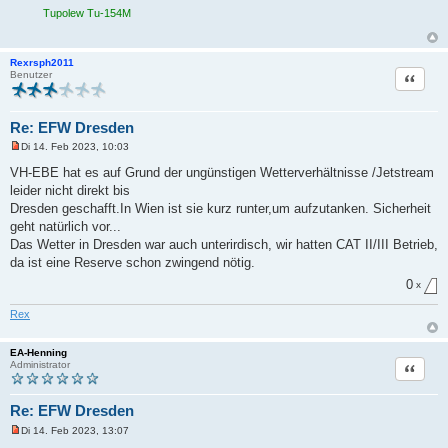
Tupolew Tu-154M
Rexrsph2011
Zitat
Benutzer
Re: EFW Dresden
Di 14. Feb 2023, 10:03
U
n
VH-EBE hat es auf Grund der ungünstigen Wetterverhältnisse /Jetstream
g
leider nicht direkt bis
e
l
Dresden geschafft.In Wien ist sie kurz runter,um aufzutanken. Sicherheit
e
geht natürlich vor...
s
e
Das Wetter in Dresden war auch unterirdisch, wir hatten CAT II/III Betrieb,
n
da ist eine Reserve schon zwingend nötig.
e
r
0
x
B
e
i
Rex
t
r
a
EA-Henning
g
Zitat
Administrator
Re: EFW Dresden
Di 14. Feb 2023, 13:07
U