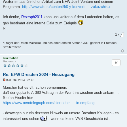
Weiter im ausführlichen Artikel zum EFW Joint Venture und seinem
Programm:
http://www.ato.ru/content/50-y-konverti ... zakazchiku
Ich denke,
Rexrsph2011
kann uns weiter auf dem Laufenden halten, es
gab bestimmt eine interne Gala zum Ereignis
R.
1
x
*Träger der Roten Mainelke und des aberkannten Status GDR, gedient in Fremden
Streitkräften*
bluemchen
Zitat
Moderator
Re: EFW Dresden 2024 - Neuzugang
Di 8. Okt 2024, 22:48
U
n
Mancher hat es vlt. schon vernommen,
g
daß der geplante A-380 Auftrag in der Werft inzwischen auch ankam ...
e
l
Stefan Eiselin hier:
e
https://www.aerotelegraph.com/hier-nehm ... in-empfang
s
e
n
- deswegen nur ein dezenter Hinweis an unsere Dresdner Kollegen - es
e
r
interessiert uns schon
, wenn es keine VVS Geschichte ist .
B
e
i