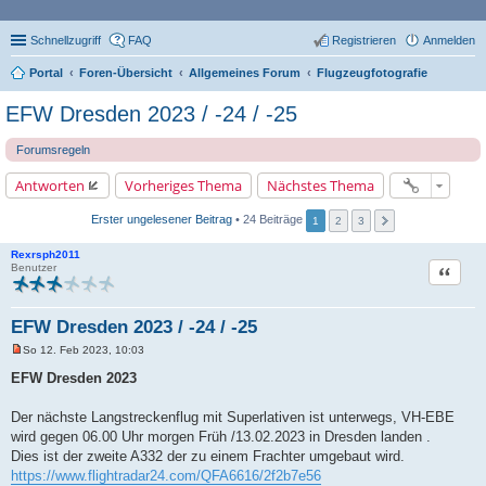
Schnellzugriff
FAQ
Registrieren
Anmelden
Portal
Foren-Übersicht
Allgemeines Forum
Flugzeugfotografie
EFW Dresden 2023 / -24 / -25
Forumsregeln
Antworten
Vorheriges Thema
Nächstes Thema
Erster ungelesener Beitrag
• 24 Beiträge
1
2
3
Rexrsph2011
Zitat
Benutzer
EFW Dresden 2023 / -24 / -25
So 12. Feb 2023, 10:03
U
n
EFW Dresden 2023
g
e
l
Der nächste Langstreckenflug mit Superlativen ist unterwegs, VH-EBE
e
wird gegen 06.00 Uhr morgen Früh /13.02.2023 in Dresden landen .
s
e
Dies ist der zweite A332 der zu einem Frachter umgebaut wird.
n
https://www.flightradar24.com/QFA6616/2f2b7e56
e