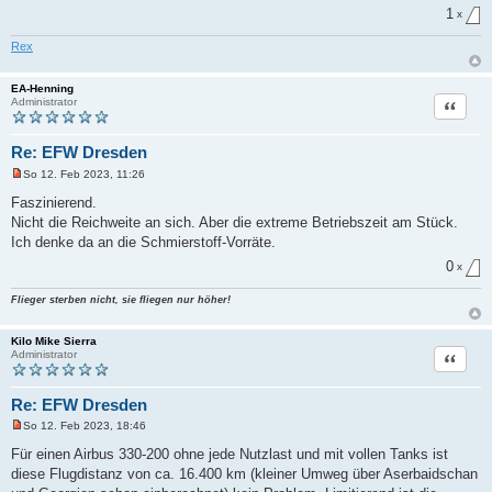
r
1
x
B
e
i
Rex
t
r
a
EA-Henning
g
Zitat
Administrator
Re: EFW Dresden
So 12. Feb 2023, 11:26
U
n
Faszinierend.
g
Nicht die Reichweite an sich. Aber die extreme Betriebszeit am Stück.
e
l
Ich denke da an die Schmierstoff-Vorräte.
e
s
0
x
e
n
Flieger sterben nicht, sie fliegen nur höher!
e
r
B
Kilo Mike Sierra
e
Zitat
Administrator
i
t
r
a
Re: EFW Dresden
g
So 12. Feb 2023, 18:46
U
n
Für einen Airbus 330-200 ohne jede Nutzlast und mit vollen Tanks ist
g
diese Flugdistanz von ca. 16.400 km (kleiner Umweg über Aserbaidschan
e
l