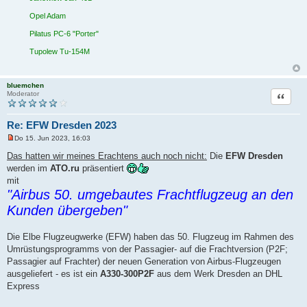
Opel Adam
Pilatus PC-6 "Porter"
Tupolew Tu-154M
bluemchen
Zitat
Moderator
Re: EFW Dresden 2023
Do 15. Jun 2023, 16:03
U
n
Das hatten wir meines Erachtens auch noch nicht:
Die
EFW Dresden
g
werden im
ATO.ru
präsentiert
e
l
mit
e
"Airbus 50. umgebautes Frachtflugzeug an den
s
e
Kunden übergeben"
n
e
r
B
Die Elbe Flugzeugwerke (EFW) haben das 50. Flugzeug im Rahmen des
e
Umrüstungsprogramms von der Passagier- auf die Frachtversion (P2F;
i
t
Passagier auf Frachter) der neuen Generation von Airbus-Flugzeugen
r
ausgeliefert - es ist ein
A330-300P2F
aus dem Werk Dresden an DHL
a
g
Express