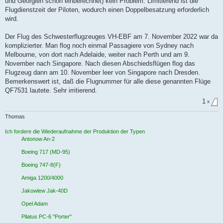
und Georgien schon einberechnet) kein Problem. Limitierend ist die
e
Flugdienstzeit der Piloten, wodurch einen Doppelbesatzung erforderlich
s
e
wird.
n
e
r
Der Flug des Schwesterflugzeuges VH-EBF am 7. November 2022 war da
B
komplizierter. Man flog noch einmal Passagiere von Sydney nach
e
i
Melbourne, von dort nach Adelaide, weiter nach Perth und am 9.
t
November nach Singapore. Nach diesen Abschiedsflügen flog das
r
a
Flugzeug dann am 10. November leer von Singapore nach Dresden.
g
Bemerkenswert ist, daß die Flugnummer für alle diese genannten Flüge
QF7531 lautete. Sehr irritierend.
1
x
Thomas
Ich fordere die Wiederaufnahme der Produktion der Typen
Antonow An-2
Boeing 717 (MD-95)
Boeing 747-8(F)
Amiga 1200/4000
Jakowlew Jak-40D
Opel Adam
Pilatus PC-6 "Porter"